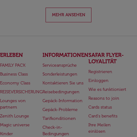
MEHR ANSEHEN
ERLEBEN
INFORMATIONEN
SAFAR FLYER-
LOYALITÄT
FAMILY PACK
Serviceansprüche
Registrieren
Business Class
Sonderleistungen
Einloggen
Economy Class
Kontaktieren Sie uns
Wie es funktioniert
REISEVERSICHERUNG
Reisebedingungen
Reasons to join
Lounges von
Gepäck-Information
partnern
Cards status
Gepäck-Probleme
Zenith Lounge
Card's benefits
Tarifkonditionen
Magic universe
Ihre Meilen
Check-in-
einlösen
Kinder
Bedingungen