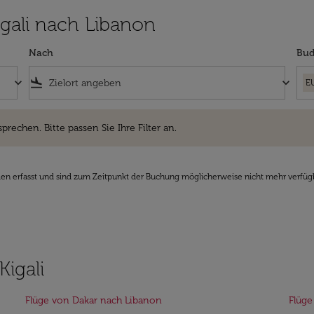
Kigali nach Libanon
Nach
Bud
keyboard_arrow_down
flight_land
keyboard_arrow_down
E
hen. Bitte passen Sie Ihre Filter an.
sprechen. Bitte passen Sie Ihre Filter an.
den erfasst und sind zum Zeitpunkt der Buchung möglicherweise nicht mehr verfüg
Kigali
Flüge von Dakar nach Libanon
Flüge