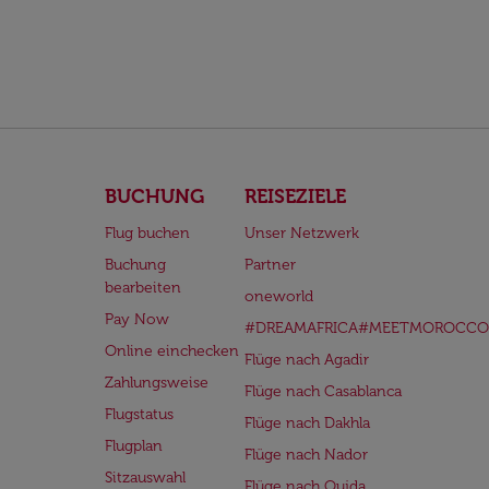
BUCHUNG
REISEZIELE
Flug buchen
Unser Netzwerk
Buchung
Partner
bearbeiten
oneworld
Pay Now
#DREAMAFRICA#MEETMOROCCO
Online einchecken
Flüge nach Agadir
Zahlungsweise
Flüge nach Casablanca
Flugstatus
Flüge nach Dakhla
Flugplan
Flüge nach Nador
Sitzauswahl
Flüge nach Oujda