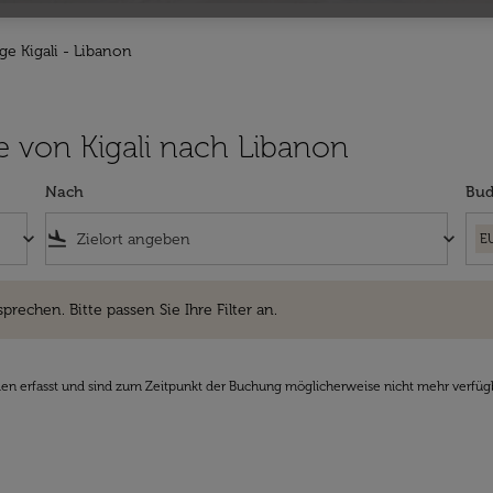
ge Kigali - Libanon
üge von Kigali nach Libanon
Nach
Bud
keyboard_arrow_down
flight_land
keyboard_arrow_down
E
hen. Bitte passen Sie Ihre Filter an.
sprechen. Bitte passen Sie Ihre Filter an.
den erfasst und sind zum Zeitpunkt der Buchung möglicherweise nicht mehr verfüg