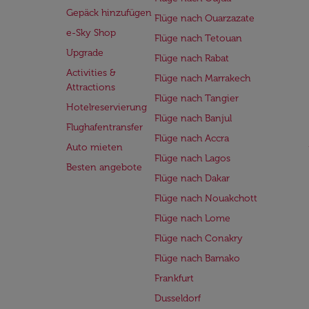
Gepäck hinzufügen
Flüge nach Ouarzazate
e-Sky Shop
Flüge nach Tetouan
Upgrade
Flüge nach Rabat
Activities &
Flüge nach Marrakech
Attractions
Flüge nach Tangier
Hotelreservierung
Flüge nach Banjul
Flughafentransfer
Flüge nach Accra
Auto mieten
Flüge nach Lagos
Besten angebote
Flüge nach Dakar
Flüge nach Nouakchott
Flüge nach Lome
Flüge nach Conakry
Flüge nach Bamako
Frankfurt
Dusseldorf