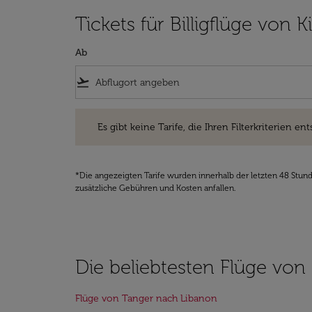
Tickets für Billigflüge von 
Ab
flight_takeoff
Es gibt keine Tarife, die Ihren Filterkriterien entsprec
Es gibt keine Tarife, die Ihren Filterkriterien ent
*Die angezeigten Tarife wurden innerhalb der letzten 48 Stun
zusätzliche Gebühren und Kosten anfallen.
Die beliebtesten Flüge von 
Flüge von Tanger nach Libanon