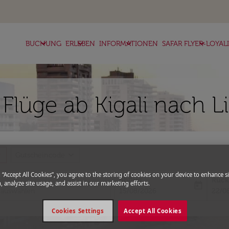
keyboard_arrow_down
keyboard_arrow_down
keyboard_arrow_down
keyboard_arrow_down
BUCHUNG
ERLEBEN
INFORMATIONEN
SAFAR FLYER-LOYAL
 Flüge ab Kigali nach 
more
expand_more
Gutscheincode
g “Accept All Cookies”, you agree to the storing of cookies on your device to enhance si
Abflug
Rück
, analyze site usage, and assist in our marketing efforts.
today
fc-booking-departure-date-aria-l
fc-bo
15/08/2026
22/0
Cookies Settings
Accept All Cookies