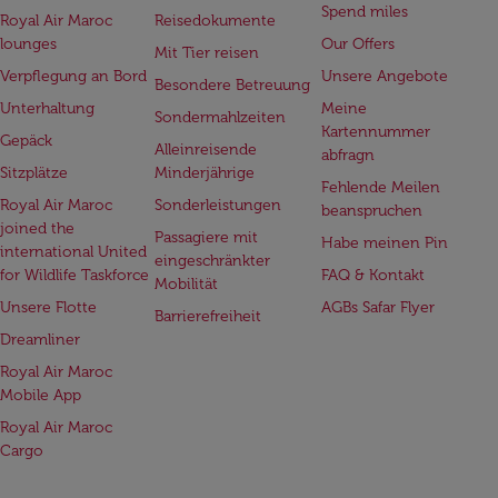
Spend miles
Royal Air Maroc
Reisedokumente
lounges
Our Offers
Mit Tier reisen
Verpflegung an Bord
Unsere Angebote
Besondere Betreuung
Unterhaltung
Meine
Sondermahlzeiten
Kartennummer
Gepäck
Alleinreisende
abfragn
Sitzplätze
Minderjährige
Fehlende Meilen
Royal Air Maroc
Sonderleistungen
beanspruchen
joined the
Passagiere mit
Habe meinen Pin
international United
eingeschränkter
for Wildlife Taskforce
FAQ & Kontakt
Mobilität
Unsere Flotte
AGBs Safar Flyer
Barrierefreiheit
Dreamliner
Royal Air Maroc
Mobile App
Royal Air Maroc
Cargo