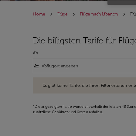
Home
Flüge
Flüge nach Libanon
Flü
Die billigsten Tarife für Fl
Ab
flight_takeoff
Es gibt keine Tarife, die Ihren Filterkriterien entsprec
Es gibt keine Tarife, die Ihren Filterkriterien ent
*Die angezeigten Tarife wurden innerhalb der letzten 48 Stun
zusätzliche Gebühren und Kosten anfallen.