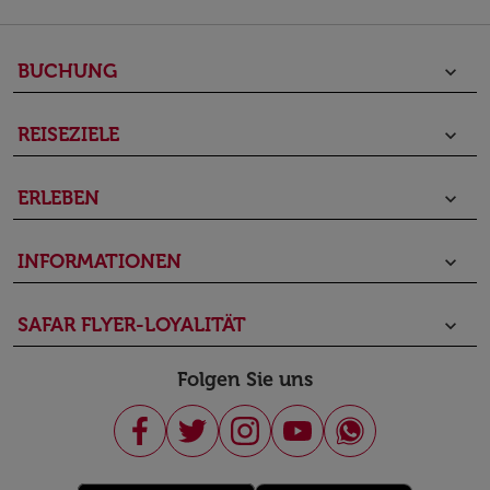
BUCHUNG
keyboard_arrow_down
REISEZIELE
keyboard_arrow_down
ERLEBEN
keyboard_arrow_down
INFORMATIONEN
keyboard_arrow_down
SAFAR FLYER-LOYALITÄT
keyboard_arrow_down
Folgen Sie uns