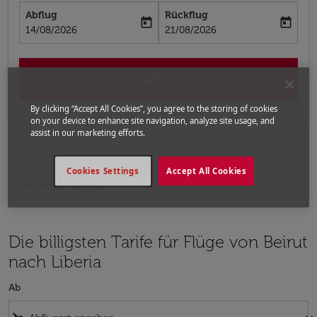
Abflug
Rückflug
today
today
fc-booking-departure-date-aria-label
fc-booking-return-date-aria-label
14/08/2026
21/08/2026
Suchen
By clicking “Accept All Cookies”, you agree to the storing of cookies
on your device to enhance site navigation, analyze site usage, and
assist in our marketing efforts.
Home
Flüge
Flüge nach Liberia
Cookies Settings
Accept All Cookies
Flüge Beirut - Liberia
Die billigsten Tarife für Flüge von Beirut
nach Liberia
Ab