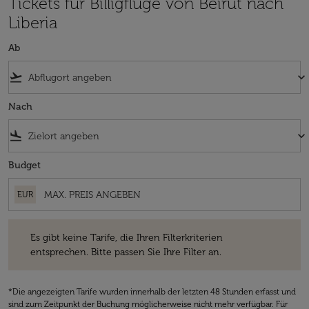
Tickets für Billigflüge von Beirut nach
Liberia
Ab
flight_takeoff
keyboard_arrow_down
Nach
flight_land
keyboard_arrow_down
Budget
EUR
Es gibt keine Tarife, die Ihren Filterkriterien entsprechen. Bitte passe
Es gibt keine Tarife, die Ihren Filterkriterien
entsprechen. Bitte passen Sie Ihre Filter an.
*Die angezeigten Tarife wurden innerhalb der letzten 48 Stunden erfasst und
sind zum Zeitpunkt der Buchung möglicherweise nicht mehr verfügbar. Für