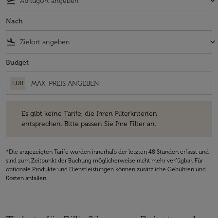
flight_takeoff
keyboard_arrow_down
Nach
flight_land
keyboard_arrow_down
Budget
EUR
Es gibt keine Tarife, die Ihren Filterkriterien entsprechen. Bitte passe
Es gibt keine Tarife, die Ihren Filterkriterien
entsprechen. Bitte passen Sie Ihre Filter an.
*Die angezeigten Tarife wurden innerhalb der letzten 48 Stunden erfasst und
sind zum Zeitpunkt der Buchung möglicherweise nicht mehr verfügbar. Für
optionale Produkte und Dienstleistungen können zusätzliche Gebühren und
Kosten anfallen.