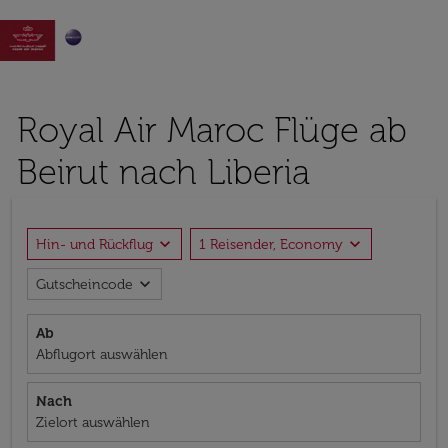

Royal Air Maroc Flüge ab
Beirut nach Liberia
expand_more
expand_more
Hin- und Rückflug
1 Reisender, Economy
expand_more
Gutscheincode
Ab
Abflugort auswählen
Nach
Zielort auswählen