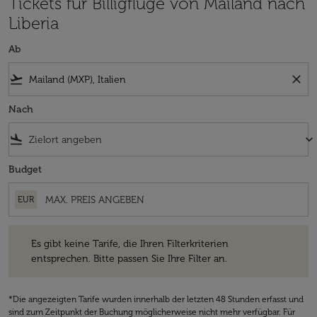
Tickets für Billigflüge von Mailand nach
Liberia
Ab
flight_takeoff
close
Nach
flight_land
keyboard_arrow_down
Budget
EUR
Es gibt keine Tarife, die Ihren Filterkriterien entsprechen. Bitte passe
Es gibt keine Tarife, die Ihren Filterkriterien
entsprechen. Bitte passen Sie Ihre Filter an.
*Die angezeigten Tarife wurden innerhalb der letzten 48 Stunden erfasst und
sind zum Zeitpunkt der Buchung möglicherweise nicht mehr verfügbar. Für