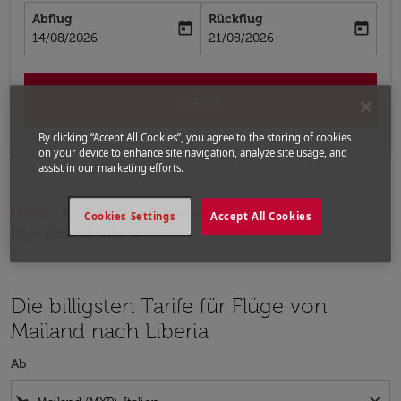
Abflug
Rückflug
today
today
fc-booking-departure-date-aria-label
fc-booking-return-date-aria-label
14/08/2026
21/08/2026
Suchen
By clicking “Accept All Cookies”, you agree to the storing of cookies
on your device to enhance site navigation, analyze site usage, and
assist in our marketing efforts.
Home
Flüge
Flüge nach Liberia
Cookies Settings
Accept All Cookies
Flüge Mailand - Liberia
Die billigsten Tarife für Flüge von
Mailand nach Liberia
Ab