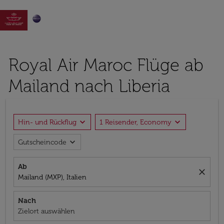

Royal Air Maroc Flüge ab
Mailand nach Liberia
expand_more
expand_more
Hin- und Rückflug
1 Reisender, Economy
expand_more
Gutscheincode
Ab
close
Mailand (MXP), Italien
Nach
Zielort auswählen