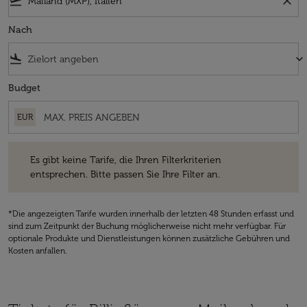
flight_takeoff
close
Nach
flight_land
keyboard_arrow_down
Budget
EUR
Es gibt keine Tarife, die Ihren Filterkriterien entsprechen. Bitte passe
Es gibt keine Tarife, die Ihren Filterkriterien
entsprechen. Bitte passen Sie Ihre Filter an.
*Die angezeigten Tarife wurden innerhalb der letzten 48 Stunden erfasst und
sind zum Zeitpunkt der Buchung möglicherweise nicht mehr verfügbar. Für
optionale Produkte und Dienstleistungen können zusätzliche Gebühren und
Kosten anfallen.