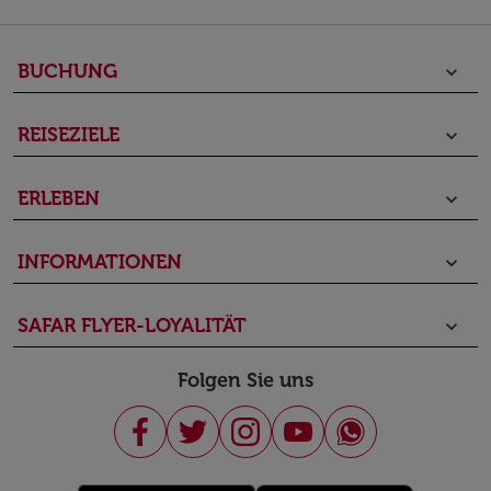
BUCHUNG
keyboard_arrow_down
REISEZIELE
keyboard_arrow_down
ERLEBEN
keyboard_arrow_down
INFORMATIONEN
keyboard_arrow_down
SAFAR FLYER-LOYALITÄT
keyboard_arrow_down
Folgen Sie uns