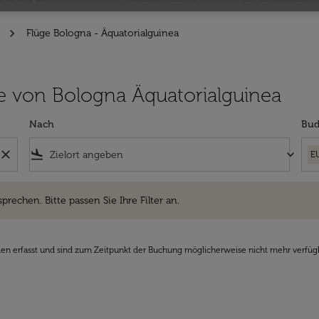
Flüge Bologna - Äquatorialguinea
lüge von Bologna Äquatorialguinea
Nach
Bud
close
flight_land
keyboard_arrow_down
E
hen. Bitte passen Sie Ihre Filter an.
sprechen. Bitte passen Sie Ihre Filter an.
den erfasst und sind zum Zeitpunkt der Buchung möglicherweise nicht mehr verfüg