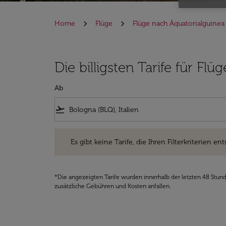
Home
Flüge
Flüge nach Äquatorialguinea
Die billigsten Tarife für F
Ab
flight_takeoff
Es gibt keine Tarife, die Ihren Filterkriterien entsprec
Es gibt keine Tarife, die Ihren Filterkriterien ent
*Die angezeigten Tarife wurden innerhalb der letzten 48 Stun
zusätzliche Gebühren und Kosten anfallen.