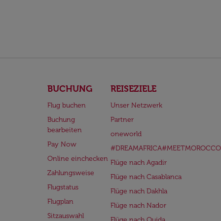
BUCHUNG
REISEZIELE
Flug buchen
Unser Netzwerk
Buchung
Partner
bearbeiten
oneworld
Pay Now
#DREAMAFRICA#MEETMOROCCO
Online einchecken
Flüge nach Agadir
Zahlungsweise
Flüge nach Casablanca
Flugstatus
Flüge nach Dakhla
Flugplan
Flüge nach Nador
Sitzauswahl
Flüge nach Oujda