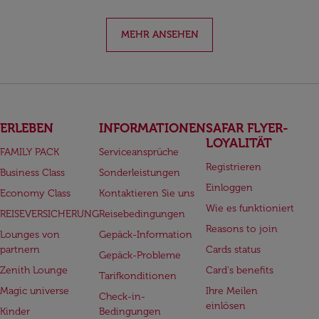
MEHR ANSEHEN
ERLEBEN
INFORMATIONEN
SAFAR FLYER-
LOYALITÄT
FAMILY PACK
Serviceansprüche
Registrieren
Business Class
Sonderleistungen
Einloggen
Economy Class
Kontaktieren Sie uns
Wie es funktioniert
REISEVERSICHERUNG
Reisebedingungen
Reasons to join
Lounges von
Gepäck-Information
partnern
Cards status
Gepäck-Probleme
Zenith Lounge
Card's benefits
Tarifkonditionen
Magic universe
Ihre Meilen
Check-in-
einlösen
Kinder
Bedingungen