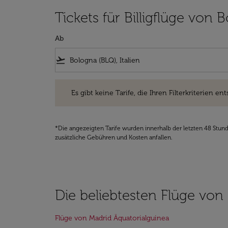
Tickets für Billigflüge von
Ab
flight_takeoff
Es gibt keine Tarife, die Ihren Filterkriterien entsprec
Es gibt keine Tarife, die Ihren Filterkriterien ent
*Die angezeigten Tarife wurden innerhalb der letzten 48 Stun
zusätzliche Gebühren und Kosten anfallen.
Die beliebtesten Flüge von
Flüge von Madrid Äquatorialguinea