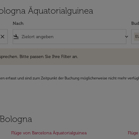
 Bologna Äquatorialguinea
Nach
Bud
close
flight_land
keyboard_arrow_down
E
hen. Bitte passen Sie Ihre Filter an.
sprechen. Bitte passen Sie Ihre Filter an.
den erfasst und sind zum Zeitpunkt der Buchung möglicherweise nicht mehr verfüg
 Bologna
Flüge von Barcelona Äquatorialguinea
Flüge