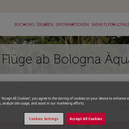
keyboard_arrow_down
keyboard_arrow_down
keyboard_arrow_down
keyboard_arrow_down
BUCHUNG
ERLEBEN
INFORMATIONEN
SAFAR FLYER-LOYAL
 Flüge ab Bologna Äqu
more
expand_more
Gutscheincode
g “Accept All Cookies”, you agree to the storing of cookies on your device to enhance si
Abflug
Rück
, analyze site usage, and assist in our marketing efforts.
today
fc-booking-departure-date-aria-l
fc-bo
14/08/2026
21/0
Cookies Settings
Accept All Cookies