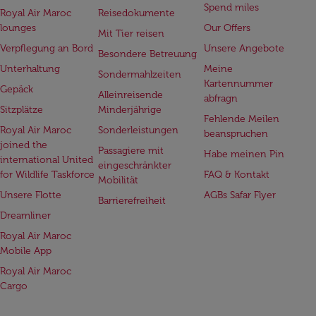
Spend miles
Royal Air Maroc
Reisedokumente
lounges
Our Offers
Mit Tier reisen
Verpflegung an Bord
Unsere Angebote
Besondere Betreuung
Unterhaltung
Meine
Sondermahlzeiten
Kartennummer
Gepäck
Alleinreisende
abfragn
Sitzplätze
Minderjährige
Fehlende Meilen
Royal Air Maroc
Sonderleistungen
beanspruchen
joined the
Passagiere mit
Habe meinen Pin
international United
eingeschränkter
for Wildlife Taskforce
FAQ & Kontakt
Mobilität
Unsere Flotte
AGBs Safar Flyer
Barrierefreiheit
Dreamliner
Royal Air Maroc
Mobile App
Royal Air Maroc
Cargo