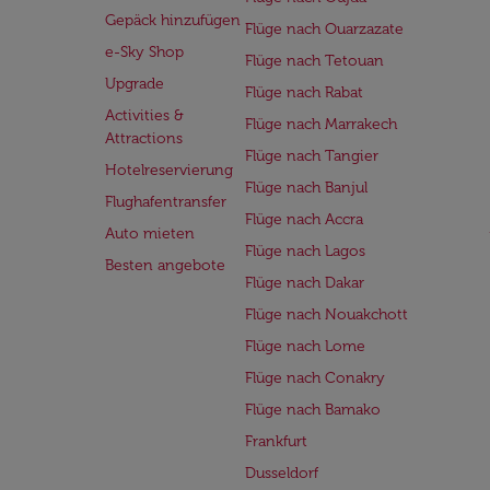
Gepäck hinzufügen
Flüge nach Ouarzazate
e-Sky Shop
Flüge nach Tetouan
Upgrade
Flüge nach Rabat
Activities &
Flüge nach Marrakech
Attractions
Flüge nach Tangier
Hotelreservierung
Flüge nach Banjul
Flughafentransfer
Flüge nach Accra
Auto mieten
Flüge nach Lagos
Besten angebote
Flüge nach Dakar
Flüge nach Nouakchott
Flüge nach Lome
Flüge nach Conakry
Flüge nach Bamako
Frankfurt
Dusseldorf