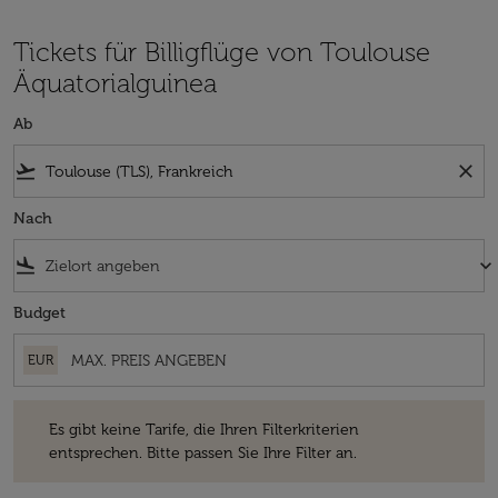
Tickets für Billigflüge von Toulouse
Äquatorialguinea
Ab
flight_takeoff
close
Nach
flight_land
keyboard_arrow_down
Budget
EUR
Es gibt keine Tarife, die Ihren Filterkriterien entsprechen. Bitte passe
Es gibt keine Tarife, die Ihren Filterkriterien
entsprechen. Bitte passen Sie Ihre Filter an.