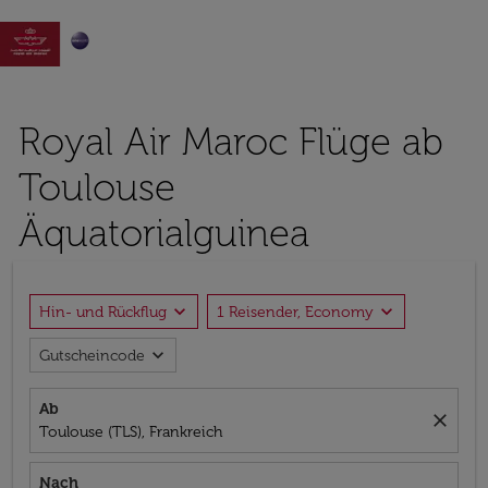

Royal Air Maroc Flüge ab
Toulouse
Äquatorialguinea
expand_more
expand_more
Hin- und Rückflug
1 Reisender, Economy
expand_more
Gutscheincode
Ab
close
Toulouse (TLS), Frankreich
Nach