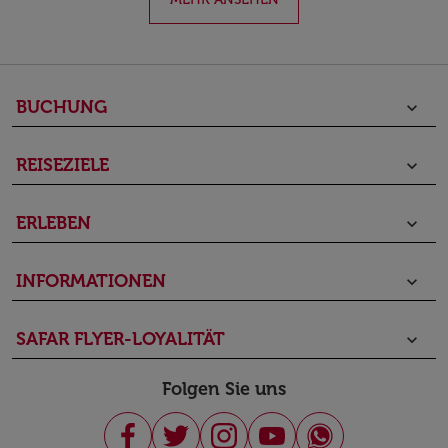
BUCHUNG
keyboard_arrow_down
REISEZIELE
keyboard_arrow_down
ERLEBEN
keyboard_arrow_down
INFORMATIONEN
keyboard_arrow_down
SAFAR FLYER-LOYALITÄT
keyboard_arrow_down
Folgen Sie uns