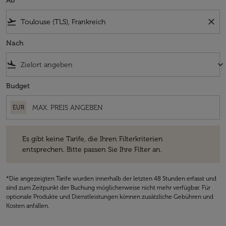
Ab
flight_takeoff
close
Nach
flight_land
keyboard_arrow_down
Budget
EUR
Es gibt keine Tarife, die Ihren Filterkriterien entsprechen. Bitte passe
Es gibt keine Tarife, die Ihren Filterkriterien
entsprechen. Bitte passen Sie Ihre Filter an.
*Die angezeigten Tarife wurden innerhalb der letzten 48 Stunden erfasst und
sind zum Zeitpunkt der Buchung möglicherweise nicht mehr verfügbar. Für
optionale Produkte und Dienstleistungen können zusätzliche Gebühren und
Kosten anfallen.