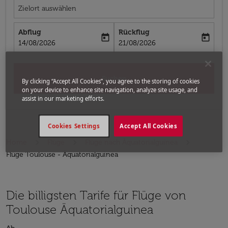
Zielort auswählen
Abflug
Rückflug
today
today
fc-booking-departure-date-aria-label
fc-booking-return-date-aria-label
14/08/2026
21/08/2026
Suchen
By clicking “Accept All Cookies”, you agree to the storing of cookies
on your device to enhance site navigation, analyze site usage, and
assist in our marketing efforts.
Cookies Settings
Accept All Cookies
Home
Flüge
Flüge nach Äquatorialguinea
Flüge Toulouse - Äquatorialguinea
Die billigsten Tarife für Flüge von
Toulouse Äquatorialguinea