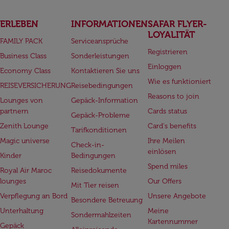
ERLEBEN
INFORMATIONEN
SAFAR FLYER-
LOYALITÄT
FAMILY PACK
Serviceansprüche
Registrieren
Business Class
Sonderleistungen
Einloggen
Economy Class
Kontaktieren Sie uns
Wie es funktioniert
REISEVERSICHERUNG
Reisebedingungen
Reasons to join
Lounges von
Gepäck-Information
partnern
Cards status
Gepäck-Probleme
Zenith Lounge
Card's benefits
Tarifkonditionen
Magic universe
Ihre Meilen
Check-in-
einlösen
Kinder
Bedingungen
Spend miles
Royal Air Maroc
Reisedokumente
lounges
Our Offers
Mit Tier reisen
Verpflegung an Bord
Unsere Angebote
Besondere Betreuung
Unterhaltung
Meine
Sondermahlzeiten
Kartennummer
Gepäck