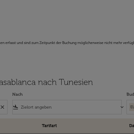
den erfasst und sind zum Zeitpunkt der Buchung möglicherweise nicht mehr verfüg
 Casablanca nach Tunesien
Nach
Bud
close
flight_land
keyboard_arrow_down
E
Tarifart
D