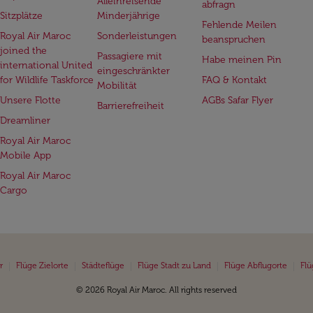
Alleinreisende
abfragn
Sitzplätze
Minderjährige
Fehlende Meilen
Royal Air Maroc
Sonderleistungen
beanspruchen
joined the
Passagiere mit
Habe meinen Pin
international United
eingeschränkter
for Wildlife Taskforce
FAQ & Kontakt
Mobilität
Unsere Flotte
AGBs Safar Flyer
Barrierefreiheit
Dreamliner
Royal Air Maroc
Mobile App
Royal Air Maroc
Cargo
|
|
|
|
|
r
Flüge Zielorte
Städteflüge
Flüge Stadt zu Land
Flüge Abflugorte
Flü
© 2026 Royal Air Maroc. All rights reserved