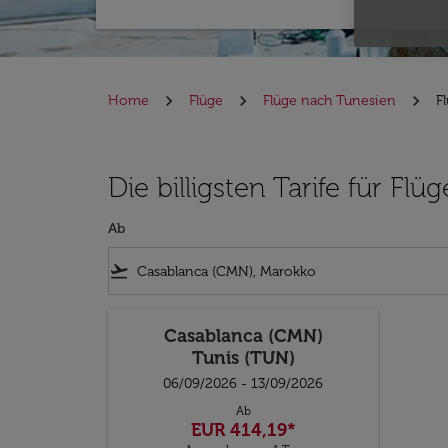
Home
Flüge
Flüge nach Tunesien
F
Die billigsten Tarife für F
Ab
flight_takeoff
Casablanca (CMN)
Tunis (TUN)
06/09/2026 - 13/09/2026
Ab
EUR 414,19
*