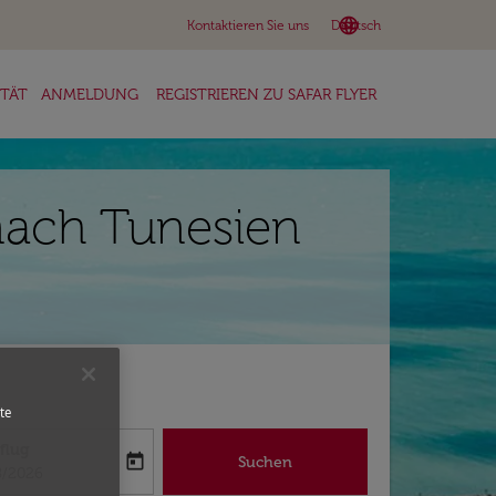
language
keyboard_arrow_down
Kontaktieren Sie uns
Deutsch
ITÄT
ANMELDUNG
REGISTRIEREN ZU SAFAR FLYER
nach Tunesien
te
flug
today
Suchen
abel
oking-return-date-aria-label
8/2026