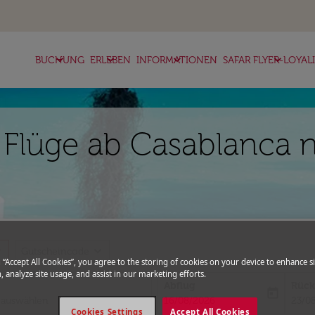
keyboard_arrow_down
keyboard_arrow_down
keyboard_arrow_down
keyboard_arrow_down
BUCHUNG
ERLEBEN
INFORMATIONEN
SAFAR FLYER-LOYAL
 Flüge ab Casablanca 
more
expand_more
Gutscheincode
g “Accept All Cookies”, you agree to the storing of cookies on your device to enhance si
, analyze site usage, and assist in our marketing efforts.
Abflug
Rück
today
fc-booking-departure-date-aria-l
fc-bo
16/08/2026
23/0
Cookies Settings
Accept All Cookies