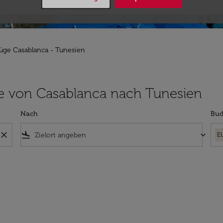
lüge Casablanca - Tunesien
lüge von Casablanca nach Tunesien
Nach
Bud
close
flight_land
keyboard_arrow_down
E