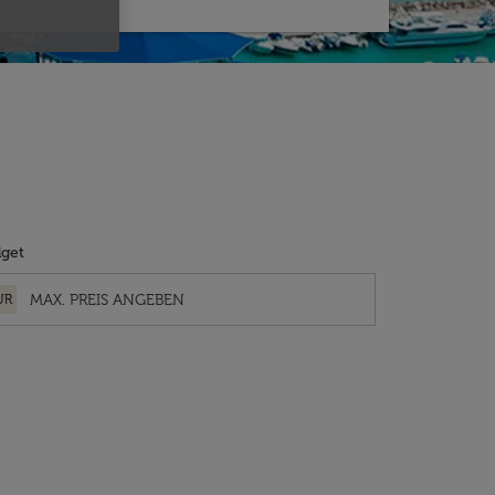
get
UR