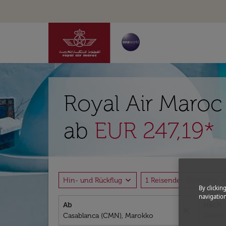
Royal Air Maroc
ab
EUR 247,19*
expand_more
expand_
Hin- und Rückflug
1 Reisender, Economy
By clickin
navigation
Ab
Nach
close