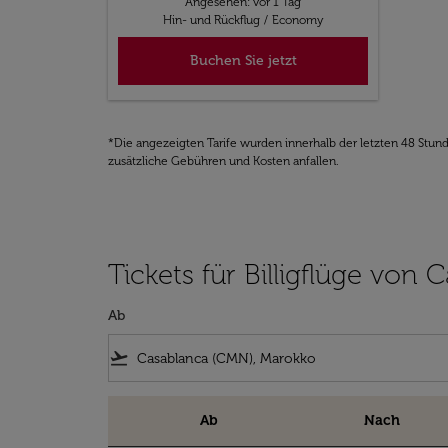
Angesehen: vor 1 Tag
Hin- und Rückflug
/
Economy
Buchen Sie jetzt
*Die angezeigten Tarife wurden innerhalb der letzten 48 Stun
zusätzliche Gebühren und Kosten anfallen.
Tickets für Billigflüge von
Ab
flight_takeoff
Ab
Nach