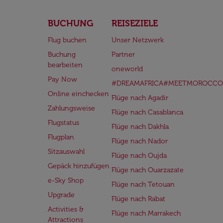
BUCHUNG
REISEZIELE
Flug buchen
Unser Netzwerk
Buchung
Partner
bearbeiten
oneworld
Pay Now
#DREAMAFRICA#MEETMOROCCO
Online einchecken
Flüge nach Agadir
Zahlungsweise
Flüge nach Casablanca
Flugstatus
Flüge nach Dakhla
Flugplan
Flüge nach Nador
Sitzauswahl
Flüge nach Oujda
Gepäck hinzufügen
Flüge nach Ouarzazate
e-Sky Shop
Flüge nach Tetouan
Upgrade
Flüge nach Rabat
Activities &
Flüge nach Marrakech
Attractions