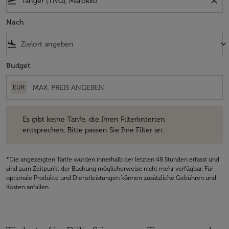
flight_takeoff
close
Nach
flight_land
keyboard_arrow_down
Budget
EUR
Es gibt keine Tarife, die Ihren Filterkriterien entsprechen. Bitte passe
Es gibt keine Tarife, die Ihren Filterkriterien
entsprechen. Bitte passen Sie Ihre Filter an.
*Die angezeigten Tarife wurden innerhalb der letzten 48 Stunden erfasst und
sind zum Zeitpunkt der Buchung möglicherweise nicht mehr verfügbar. Für
optionale Produkte und Dienstleistungen können zusätzliche Gebühren und
Kosten anfallen.