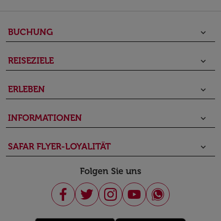
BUCHUNG
keyboard_arrow_down
REISEZIELE
keyboard_arrow_down
ERLEBEN
keyboard_arrow_down
INFORMATIONEN
keyboard_arrow_down
SAFAR FLYER-LOYALITÄT
keyboard_arrow_down
Folgen Sie uns