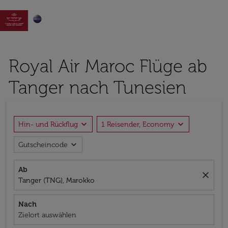

Royal Air Maroc Flüge ab
Tanger nach Tunesien
expand_more
expand_more
Hin- und Rückflug
1 Reisender, Economy
expand_more
Gutscheincode
Ab
close
Tanger (TNG), Marokko
Nach
Zielort auswählen