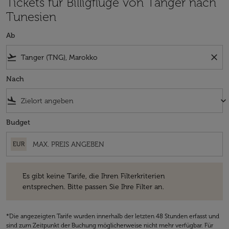
Tickets für Billigflüge von Tanger nach
Tunesien
Ab
flight_takeoff
close
Nach
flight_land
keyboard_arrow_down
Budget
EUR
Es gibt keine Tarife, die Ihren Filterkriterien entsprechen. Bitte passe
Es gibt keine Tarife, die Ihren Filterkriterien
entsprechen. Bitte passen Sie Ihre Filter an.
*Die angezeigten Tarife wurden innerhalb der letzten 48 Stunden erfasst und
sind zum Zeitpunkt der Buchung möglicherweise nicht mehr verfügbar. Für