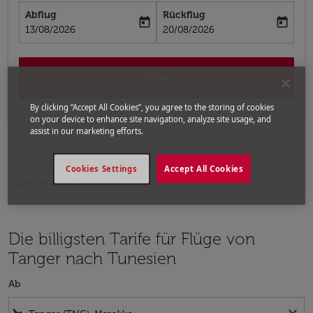
Abflug
Rückflug
today
today
fc-booking-departure-date-aria-label
fc-booking-return-date-aria-label
13/08/2026
20/08/2026
Suchen
By clicking “Accept All Cookies”, you agree to the storing of cookies
on your device to enhance site navigation, analyze site usage, and
assist in our marketing efforts.
Home
Flüge
Flüge nach Tunesien
Cookies Settings
Accept All Cookies
Flüge Tanger - Tunesien
Die billigsten Tarife für Flüge von
Tanger nach Tunesien
Ab