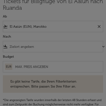
Tickets für Billigflüge von El Aaiún nach
Ruanda
Ab
flight_takeoff
close
Nach
flight_land
keyboard_arrow_down
Budget
EUR
Es gibt keine Tarife, die Ihren Filterkriterien entsprechen. Bitte passe
Es gibt keine Tarife, die Ihren Filterkriterien
entsprechen. Bitte passen Sie Ihre Filter an.
*Die angezeigten Tarife wurden innerhalb der letzten 48 Stunden erfasst und
sind zum Zeitpunkt der Buchung möglicherweise nicht mehr verfügbar. Für