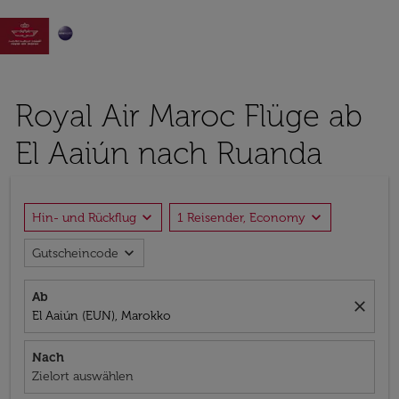

Royal Air Maroc Flüge ab
El Aaiún nach Ruanda
expand_more
expand_more
Hin- und Rückflug
1 Reisender, Economy
expand_more
Gutscheincode
Ab
close
El Aaiún (EUN), Marokko
Nach
Zielort auswählen