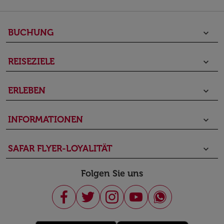
BUCHUNG
keyboard_arrow_down
REISEZIELE
keyboard_arrow_down
ERLEBEN
keyboard_arrow_down
INFORMATIONEN
keyboard_arrow_down
SAFAR FLYER-LOYALITÄT
keyboard_arrow_down
Folgen Sie uns