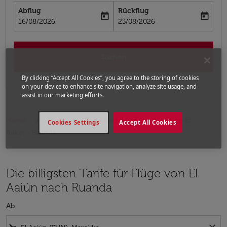
Abflug
Rückflug
today
today
fc-booking-departure-date-aria-label
fc-booking-return-date-aria-label
16/08/2026
23/08/2026
Suchen
By clicking “Accept All Cookies”, you agree to the storing of cookies
on your device to enhance site navigation, analyze site usage, and
assist in our marketing efforts.
Home
Flüge
Flüge nach Ruanda
Flüge El
Cookies Settings
Accept All Cookies
Aaiún - Ruanda
Die billigsten Tarife für Flüge von El
Aaiún nach Ruanda
Ab