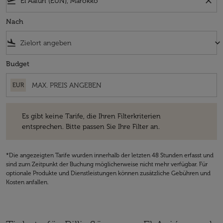
flight_takeoff
close
Nach
flight_land
keyboard_arrow_down
Budget
EUR
Es gibt keine Tarife, die Ihren Filterkriterien entsprechen. Bitte passe
Es gibt keine Tarife, die Ihren Filterkriterien
entsprechen. Bitte passen Sie Ihre Filter an.
*Die angezeigten Tarife wurden innerhalb der letzten 48 Stunden erfasst und
sind zum Zeitpunkt der Buchung möglicherweise nicht mehr verfügbar. Für
optionale Produkte und Dienstleistungen können zusätzliche Gebühren und
Kosten anfallen.