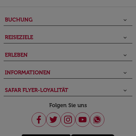
BUCHUNG
keyboard_arrow_down
REISEZIELE
keyboard_arrow_down
ERLEBEN
keyboard_arrow_down
INFORMATIONEN
keyboard_arrow_down
SAFAR FLYER-LOYALITÄT
keyboard_arrow_down
Folgen Sie uns