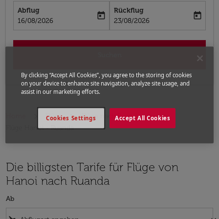
Abflug
Rückflug
today
today
fc-booking-departure-date-aria-label
fc-booking-return-date-aria-label
16/08/2026
23/08/2026
Suchen
By clicking “Accept All Cookies”, you agree to the storing of cookies
on your device to enhance site navigation, analyze site usage, and
assist in our marketing efforts.
Home
Flüge
Flüge nach Ruanda
Cookies Settings
Accept All Cookies
Flüge Hanoi - Ruanda
Die billigsten Tarife für Flüge von
Hanoi nach Ruanda
Ab