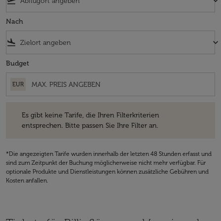
flight_takeoff
keyboard_arrow_down
Nach
flight_land
keyboard_arrow_down
Budget
EUR
Es gibt keine Tarife, die Ihren Filterkriterien entsprechen. Bitte passe
Es gibt keine Tarife, die Ihren Filterkriterien
entsprechen. Bitte passen Sie Ihre Filter an.
*Die angezeigten Tarife wurden innerhalb der letzten 48 Stunden erfasst und
sind zum Zeitpunkt der Buchung möglicherweise nicht mehr verfügbar. Für
optionale Produkte und Dienstleistungen können zusätzliche Gebühren und
Kosten anfallen.