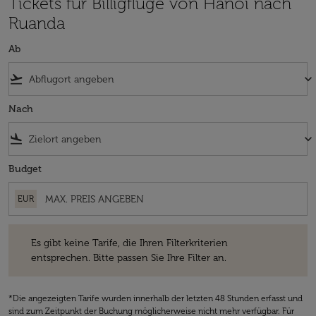
Tickets für Billigflüge von Hanoi nach
Ruanda
Ab
flight_takeoff
keyboard_arrow_down
Nach
flight_land
keyboard_arrow_down
Budget
EUR
Es gibt keine Tarife, die Ihren Filterkriterien entsprechen. Bitte passe
Es gibt keine Tarife, die Ihren Filterkriterien
entsprechen. Bitte passen Sie Ihre Filter an.
*Die angezeigten Tarife wurden innerhalb der letzten 48 Stunden erfasst und
sind zum Zeitpunkt der Buchung möglicherweise nicht mehr verfügbar. Für