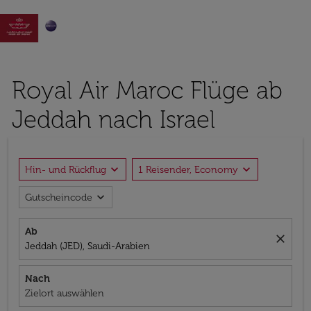

Royal Air Maroc Flüge ab
Jeddah nach Israel
expand_more
expand_more
Hin- und Rückflug
1 Reisender, Economy
expand_more
Gutscheincode
Ab
close
Jeddah (JED), Saudi-Arabien
Nach
Zielort auswählen