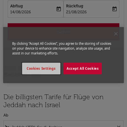
Abflug
Rückflug
today
today
fc-booking-departure-date-aria-label
fc-booking-return-date-aria-label
14/08/2026
21/08/2026
Suchen
By clicking “Accept All Cookies”, you agree to the storing of cookies
on your device to enhance site navigation, analyze site usage, and
assist in our marketing efforts.
Home
Flüge
Flüge nach Israel
Cookies Settings
Accept All Cookies
Flüge Jeddah - Israel
Die billigsten Tarife für Flüge von
Jeddah nach Israel
Ab