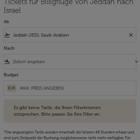
Tickets für Billigflüge von Jeddah nach
Israel
Ab
flight_takeoff
close
Nach
flight_land
keyboard_arrow_down
Budget
EUR
Es gibt keine Tarife, die Ihren Filterkriterien entsprechen. Bitte passe
Es gibt keine Tarife, die Ihren Filterkriterien
entsprechen. Bitte passen Sie Ihre Filter an.
*Die angezeigten Tarife wurden innerhalb der letzten 48 Stunden erfasst und
sind zum Zeitpunkt der Buchung möglicherweise nicht mehr verfügbar. Für