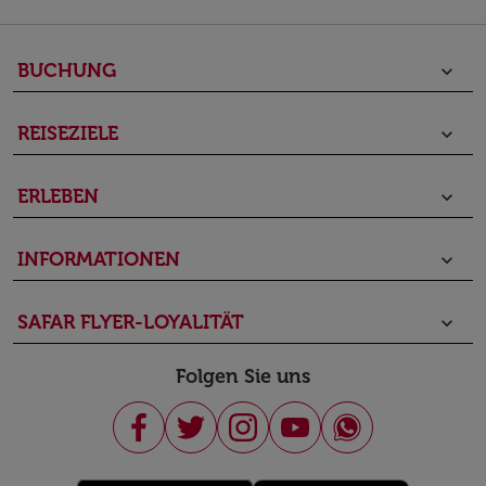
BUCHUNG
keyboard_arrow_down
REISEZIELE
keyboard_arrow_down
ERLEBEN
keyboard_arrow_down
INFORMATIONEN
keyboard_arrow_down
SAFAR FLYER-LOYALITÄT
keyboard_arrow_down
Folgen Sie uns