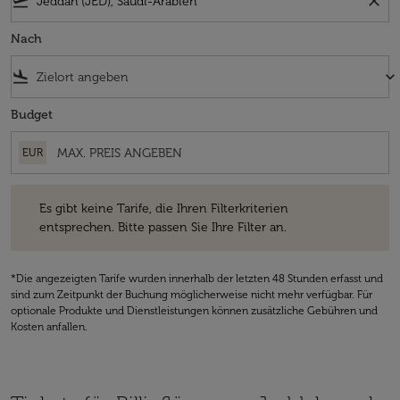
flight_takeoff
close
Nach
flight_land
keyboard_arrow_down
Budget
EUR
Es gibt keine Tarife, die Ihren Filterkriterien entsprechen. Bitte passe
Es gibt keine Tarife, die Ihren Filterkriterien
entsprechen. Bitte passen Sie Ihre Filter an.
*Die angezeigten Tarife wurden innerhalb der letzten 48 Stunden erfasst und
sind zum Zeitpunkt der Buchung möglicherweise nicht mehr verfügbar. Für
optionale Produkte und Dienstleistungen können zusätzliche Gebühren und
Kosten anfallen.