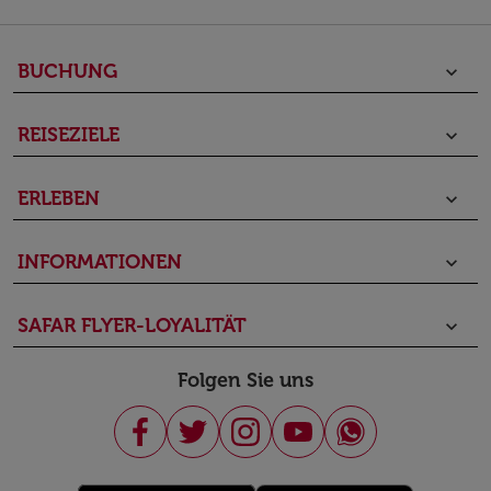
BUCHUNG
keyboard_arrow_down
REISEZIELE
keyboard_arrow_down
ERLEBEN
keyboard_arrow_down
INFORMATIONEN
keyboard_arrow_down
SAFAR FLYER-LOYALITÄT
keyboard_arrow_down
Folgen Sie uns