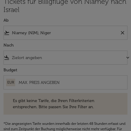
Tickets für Billigflüge von Niamey nach
Israel
Ab
flight_takeoff
close
Nach
flight_land
keyboard_arrow_down
Budget
EUR
Es gibt keine Tarife, die Ihren Filterkriterien entsprechen. Bitte passe
Es gibt keine Tarife, die Ihren Filterkriterien
entsprechen. Bitte passen Sie Ihre Filter an.
*Die angezeigten Tarife wurden innerhalb der letzten 48 Stunden erfasst und
sind zum Zeitpunkt der Buchung möglicherweise nicht mehr verfügbar. Für