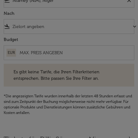
flight_takeoff
close
Nach
flight_land
keyboard_arrow_down
Budget
EUR
Es gibt keine Tarife, die Ihren Filterkriterien entsprechen. Bitte passe
Es gibt keine Tarife, die Ihren Filterkriterien
entsprechen. Bitte passen Sie Ihre Filter an.
*Die angezeigten Tarife wurden innerhalb der letzten 48 Stunden erfasst und
sind zum Zeitpunkt der Buchung möglicherweise nicht mehr verfügbar. Für
optionale Produkte und Dienstleistungen können zusätzliche Gebühren und
Kosten anfallen.