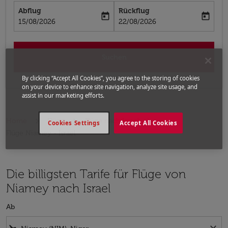
Abflug
Rückflug
today
today
fc-booking-departure-date-aria-label
fc-booking-return-date-aria-label
15/08/2026
22/08/2026
Suchen
By clicking “Accept All Cookies”, you agree to the storing of cookies
on your device to enhance site navigation, analyze site usage, and
assist in our marketing efforts.
Home
Flüge
Flüge nach Israel
Cookies Settings
Accept All Cookies
Flüge Niamey - Israel
Die billigsten Tarife für Flüge von
Niamey nach Israel
Ab