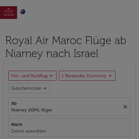

Royal Air Maroc Flüge ab
Niamey nach Israel
expand_more
expand_more
Hin- und Rückflug
1 Reisender, Economy
expand_more
Gutscheincode
Ab
close
Niamey (NIM), Niger
Nach
Zielort auswählen