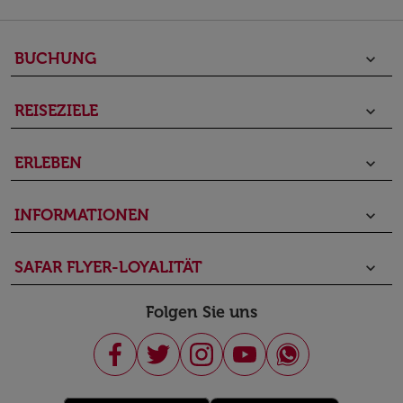
BUCHUNG
keyboard_arrow_down
REISEZIELE
keyboard_arrow_down
ERLEBEN
keyboard_arrow_down
INFORMATIONEN
keyboard_arrow_down
SAFAR FLYER-LOYALITÄT
keyboard_arrow_down
Folgen Sie uns