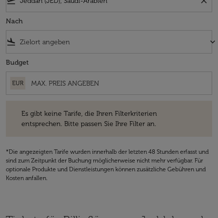
flight_takeoff
close
Nach
flight_land
keyboard_arrow_down
Budget
EUR
Es gibt keine Tarife, die Ihren Filterkriterien entsprechen. Bitte passe
Es gibt keine Tarife, die Ihren Filterkriterien
entsprechen. Bitte passen Sie Ihre Filter an.
*Die angezeigten Tarife wurden innerhalb der letzten 48 Stunden erfasst und
sind zum Zeitpunkt der Buchung möglicherweise nicht mehr verfügbar. Für
optionale Produkte und Dienstleistungen können zusätzliche Gebühren und
Kosten anfallen.