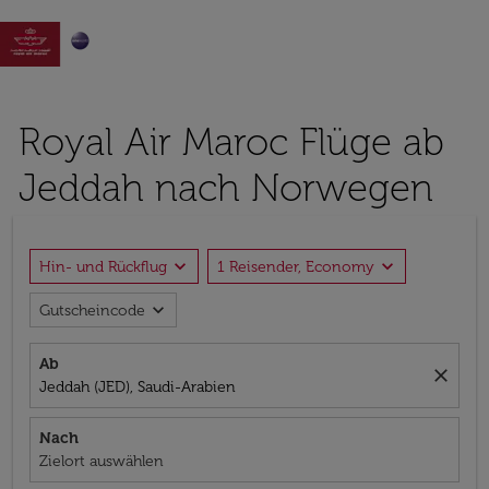

Royal Air Maroc Flüge ab
Jeddah nach Norwegen
expand_more
expand_more
Hin- und Rückflug
1 Reisender, Economy
expand_more
Gutscheincode
Ab
close
Jeddah (JED), Saudi-Arabien
Nach
Zielort auswählen