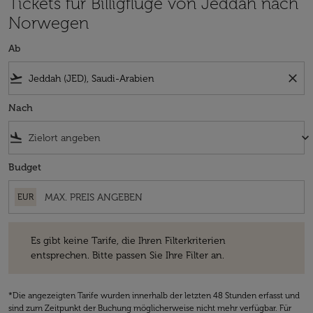
Tickets für Billigflüge von Jeddah nach
Norwegen
Ab
flight_takeoff
close
Nach
flight_land
keyboard_arrow_down
Budget
EUR
Es gibt keine Tarife, die Ihren Filterkriterien entsprechen. Bitte passe
Es gibt keine Tarife, die Ihren Filterkriterien
entsprechen. Bitte passen Sie Ihre Filter an.
*Die angezeigten Tarife wurden innerhalb der letzten 48 Stunden erfasst und
sind zum Zeitpunkt der Buchung möglicherweise nicht mehr verfügbar. Für