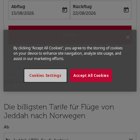
Abflug
Rückflug
today
today
fc-booking-departure-date-aria-label
fc-booking-return-date-aria-label
15/08/2026
22/08/2026
Suchen
By clicking “Accept All Cookies”, you agree to the storing of cookies
on your device to enhance site navigation, analyze site usage, and
assist in our marketing efforts.
Home
Flüge
Flüge nach Norwegen
Cookies Settings
Accept All Cookies
Flüge Jeddah - Norwegen
Die billigsten Tarife für Flüge von
Jeddah nach Norwegen
Ab