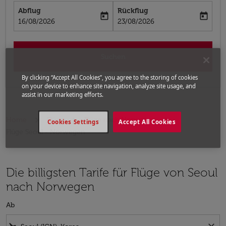
Abflug
Rückflug
today
today
fc-booking-departure-date-aria-label
fc-booking-return-date-aria-label
16/08/2026
23/08/2026
Suchen
By clicking “Accept All Cookies”, you agree to the storing of cookies
on your device to enhance site navigation, analyze site usage, and
assist in our marketing efforts.
Home
Flüge
Flüge nach Norwegen
Cookies Settings
Accept All Cookies
Flüge Seoul - Norwegen
Die billigsten Tarife für Flüge von Seoul
nach Norwegen
Ab