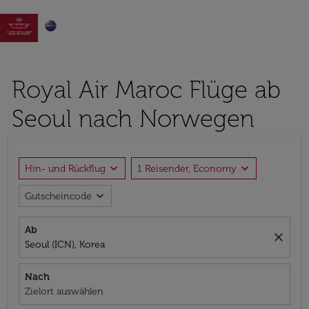

Royal Air Maroc Flüge ab
Seoul nach Norwegen
expand_more
expand_more
Hin- und Rückflug
1 Reisender, Economy
expand_more
Gutscheincode
Ab
close
Seoul (ICN), Korea
Nach
Zielort auswählen