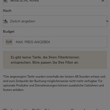
flight_takeoff
close
Nach
flight_land
keyboard_arrow_down
Budget
EUR
Es gibt keine Tarife, die Ihren Filterkriterien entsprechen. Bitte passe
Es gibt keine Tarife, die Ihren Filterkriterien
entsprechen. Bitte passen Sie Ihre Filter an.
*Die angezeigten Tarife wurden innerhalb der letzten 48 Stunden erfasst und
sind zum Zeitpunkt der Buchung möglicherweise nicht mehr verfügbar. Für
optionale Produkte und Dienstleistungen können zusätzliche Gebühren und
Kosten anfallen.