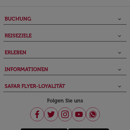
BUCHUNG
keyboard_arrow_down
REISEZIELE
keyboard_arrow_down
ERLEBEN
keyboard_arrow_down
INFORMATIONEN
keyboard_arrow_down
SAFAR FLYER-LOYALITÄT
keyboard_arrow_down
Folgen Sie uns