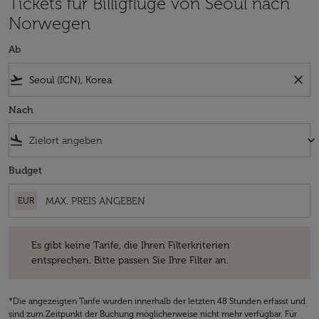
Tickets für Billigflüge von Seoul nach
Norwegen
Ab
flight_takeoff
close
Nach
flight_land
keyboard_arrow_down
Budget
EUR
Es gibt keine Tarife, die Ihren Filterkriterien entsprechen. Bitte passe
Es gibt keine Tarife, die Ihren Filterkriterien
entsprechen. Bitte passen Sie Ihre Filter an.
*Die angezeigten Tarife wurden innerhalb der letzten 48 Stunden erfasst und
sind zum Zeitpunkt der Buchung möglicherweise nicht mehr verfügbar. Für