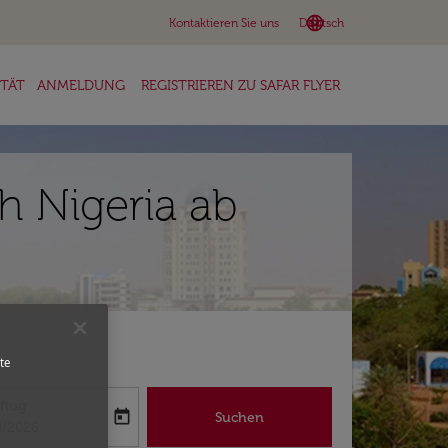
language
keyboard_arrow_down
Kontaktieren Sie uns
Deutsch
ITÄT
ANMELDUNG
REGISTRIEREN ZU SAFAR FLYER
h Nigeria ab
te
flug
today
Suchen
abel
oking-return-date-aria-label
8/2026