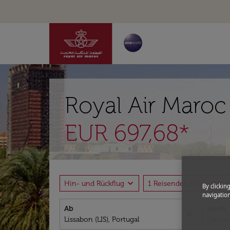
Royal Air Maroc
EUR 697,68*
expand_more
expand_
Hin- und Rückflug
1 Reisender, Economy
By clickin
navigation
Ab
Nach
close