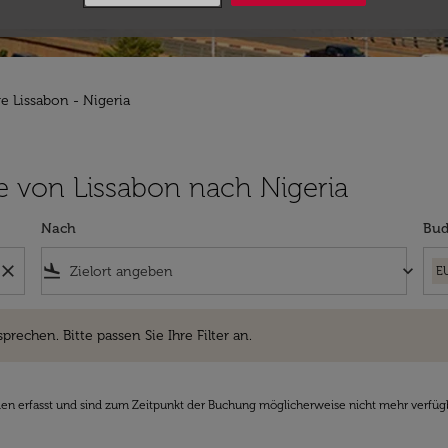
ge Lissabon - Nigeria
üge von Lissabon nach Nigeria
Nach
Bud
close
flight_land
keyboard_arrow_down
E
hen. Bitte passen Sie Ihre Filter an.
sprechen. Bitte passen Sie Ihre Filter an.
den erfasst und sind zum Zeitpunkt der Buchung möglicherweise nicht mehr verfüg