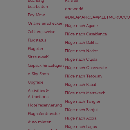
Buchung
Partner
bearbeiten
oneworld
Pay Now
#DREAMAFRICA#MEETMOROCCO
Online einchecken
Flüge nach Agadir
Zahlungsweise
Flüge nach Casablanca
Flugstatus
Flüge nach Dakhla
Flugplan
Flüge nach Nador
Sitzauswahl
Flüge nach Oujda
Gepäck hinzufügen
Flüge nach Ouarzazate
e-Sky Shop
Flüge nach Tetouan
Upgrade
Flüge nach Rabat
Activities &
Flüge nach Marrakech
Attractions
Flüge nach Tangier
Hotelreservierung
Flüge nach Banjul
Flughafentransfer
Flüge nach Accra
Auto mieten
Flüge nach Lagos