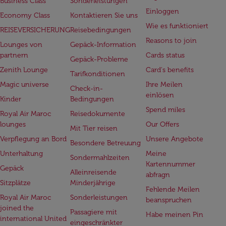
Business Class
Sonderleistungen
Einloggen
Economy Class
Kontaktieren Sie uns
Wie es funktioniert
REISEVERSICHERUNG
Reisebedingungen
Reasons to join
Lounges von
Gepäck-Information
partnern
Cards status
Gepäck-Probleme
Zenith Lounge
Card's benefits
Tarifkonditionen
Magic universe
Ihre Meilen
Check-in-
einlösen
Kinder
Bedingungen
Spend miles
Royal Air Maroc
Reisedokumente
lounges
Our Offers
Mit Tier reisen
Verpflegung an Bord
Unsere Angebote
Besondere Betreuung
Unterhaltung
Meine
Sondermahlzeiten
Kartennummer
Gepäck
Alleinreisende
abfragn
Sitzplätze
Minderjährige
Fehlende Meilen
Royal Air Maroc
Sonderleistungen
beanspruchen
joined the
Passagiere mit
Habe meinen Pin
international United
eingeschränkter