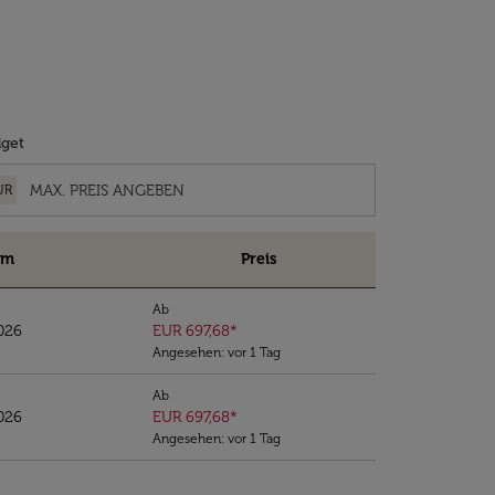
get
UR
um
Preis
Ab
026
EUR 697,68
*
Angesehen: vor 1 Tag
Ab
026
EUR 697,68
*
Angesehen: vor 1 Tag