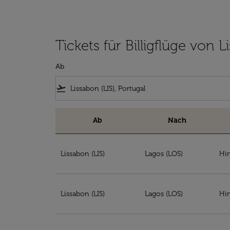
Tickets für Billigflüge von 
Ab
flight_takeoff
Ab
Nach
Tickets für Billigflüge von Lissabon nach Nige
Lissabon (LIS)
Lagos (LOS)
Hin
Lissabon (LIS)
Lagos (LOS)
Hin