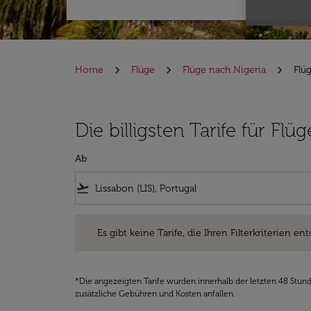
Home
Flüge
Flüge nach Nigeria
Flü
Die billigsten Tarife für Fl
Ab
flight_takeoff
Es gibt keine Tarife, die Ihren Filterkriterien entsprec
Es gibt keine Tarife, die Ihren Filterkriterien ent
*Die angezeigten Tarife wurden innerhalb der letzten 48 Stun
zusätzliche Gebühren und Kosten anfallen.