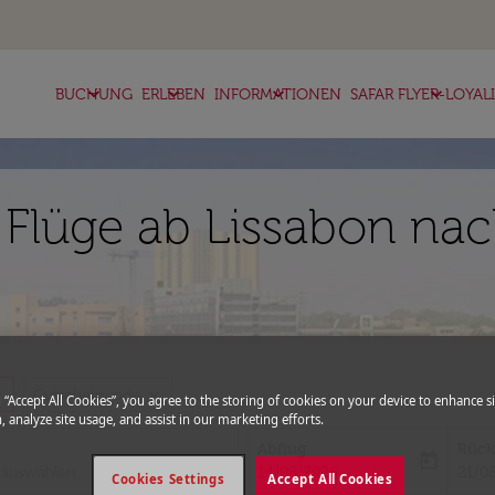
keyboard_arrow_down
keyboard_arrow_down
keyboard_arrow_down
keyboard_arrow_down
BUCHUNG
ERLEBEN
INFORMATIONEN
SAFAR FLYER-LOYAL
 Flüge ab Lissabon nac
more
expand_more
Gutscheincode
g “Accept All Cookies”, you agree to the storing of cookies on your device to enhance si
, analyze site usage, and assist in our marketing efforts.
Abflug
Rück
today
fc-booking-departure-date-aria-l
fc-bo
14/08/2026
21/0
Cookies Settings
Accept All Cookies