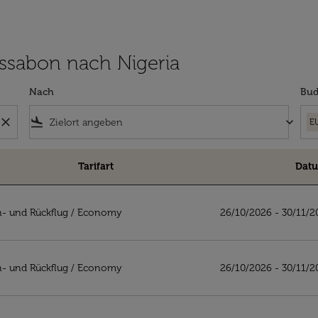
Lissabon nach Nigeria
Nach
Bud
close
flight_land
keyboard_arrow_down
E
Tarifart
Dat
ria
- und Rückflug
/
Economy
26/10/2026 - 30/11/2
- und Rückflug
/
Economy
26/10/2026 - 30/11/2