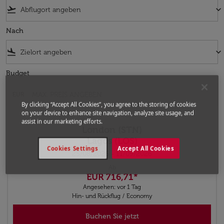
flight_takeoff
keyboard_arrow_down
Nach
flight_land
keyboard_arrow_down
Budget
EUR
By clicking “Accept All Cookies”, you agree to the storing of cookies
on your device to enhance site navigation, analyze site usage, and
assist in our marketing efforts.
London (STN)
Lagos (LOS)
Cookies Settings
Accept All Cookies
25/08/2026 - 11/09/2026
Ab
EUR 716,71
*
Angesehen: vor 1 Tag
Hin- und Rückflug
/
Economy
Buchen Sie jetzt