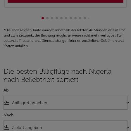
zeigt cmp-pagination-showing-card 1
zeigt cmp-pagination-showing-card 2
zeigt cmp-pagination-showing-card
zeigt cmp-pagination-showing-ca
zeigt cmp-pagination-showing-
zeigt cmp-pagination-showin
zeigt cmp-pagination-show
zeigt cmp-pagination-sh
zeigt cmp-pagination-
zeigt cmp-paginatio
zeigt cmp-paginat
zeigt cmp-pagin
zeigt cmp-pag
zeigt cmp-p
zeigt cmp
*Die angezeigten Tarife wurden innerhalb der letzten 48 Stunden erfasst und
sind zum Zeitpunkt der Buchung möglicherweise nicht mehr verfügbar. Für
optionale Produkte und Dienstleistungen können zusätzliche Gebühren und
Kosten anfallen.
Die besten Billigflüge nach Nigeria
nach Beliebtheit sortiert
Ab
flight_takeoff
keyboard_arrow_down
Nach
flight_land
keyboard_arrow_down