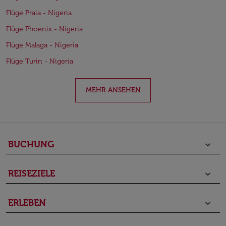
Flüge Praia - Nigeria
Flüge Phoenix - Nigeria
Flüge Malaga - Nigeria
Flüge Turin - Nigeria
MEHR ANSEHEN
BUCHUNG
keyboard_arrow_down
REISEZIELE
keyboard_arrow_down
ERLEBEN
keyboard_arrow_down