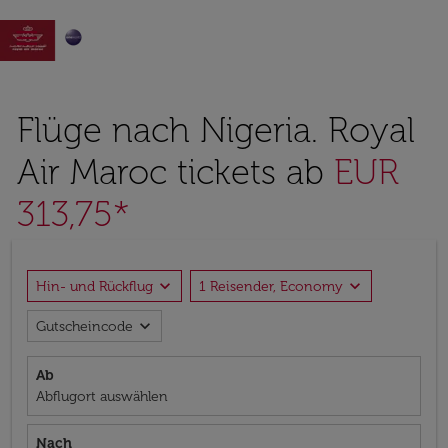

Flüge nach Nigeria. Royal
Air Maroc tickets ab
EUR
313,75*
expand_more
expand_more
Hin- und Rückflug
1 Reisender, Economy
expand_more
Gutscheincode
Ab
Abflugort auswählen
Nach