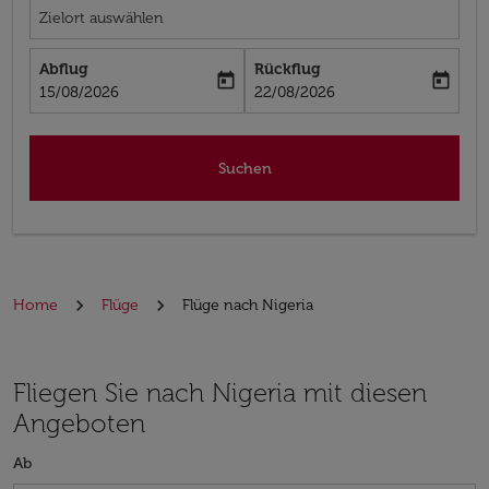
Zielort auswählen
Abflug
Rückflug
today
today
fc-booking-departure-date-aria-label
fc-booking-return-date-aria-label
15/08/2026
22/08/2026
Suchen
Home
Flüge
Flüge nach Nigeria
Fliegen Sie nach Nigeria mit diesen
Angeboten
Ab