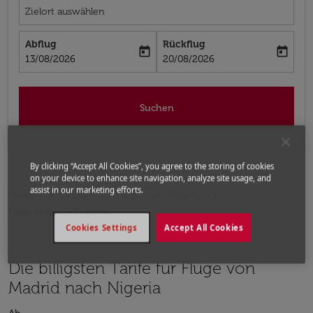
Zielort auswählen
Abflug
Rückflug
today
today
fc-booking-departure-date-aria-label
fc-booking-return-date-aria-label
13/08/2026
20/08/2026
Suchen
By clicking “Accept All Cookies”, you agree to the storing of cookies
on your device to enhance site navigation, analyze site usage, and
assist in our marketing efforts.
Home
Flüge
Flüge nach Nigeria
Flüge Madrid - Nigeria
Cookies Settings
Accept All Cookies
Die billigsten Tarife für Flüge von
Madrid nach Nigeria