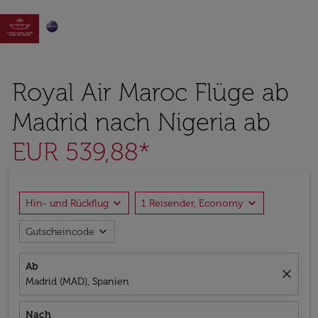

Royal Air Maroc Flüge ab
Madrid nach Nigeria ab
EUR 539,88*
expand_more
expand_more
Hin- und Rückflug
1 Reisender, Economy
expand_more
Gutscheincode
Ab
close
Madrid (MAD), Spanien
Nach