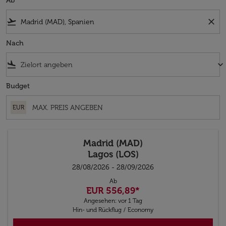
Ab
flight_takeoff
close
Nach
flight_land
keyboard_arrow_down
Budget
EUR
Madrid (MAD)
Lagos (LOS)
28/08/2026 - 28/09/2026
Ab
EUR 556,89
*
Angesehen: vor 1 Tag
Hin- und Rückflug
/
Economy