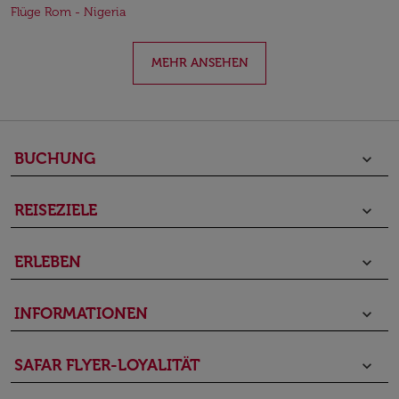
Flüge Rom - Nigeria
MEHR ANSEHEN
BUCHUNG
keyboard_arrow_down
REISEZIELE
keyboard_arrow_down
ERLEBEN
keyboard_arrow_down
INFORMATIONEN
keyboard_arrow_down
SAFAR FLYER-LOYALITÄT
keyboard_arrow_down