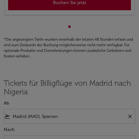
Buchen Sie jetzt
zeigt cmp-pagination-showin
*Die angezeigten Tarife wurden innerhalb der letzten 48 Stunden erfasst und
sind zum Zeitpunkt der Buchung möglicherweise nicht mehr verfügbar. Für
optionale Produkte und Dienstleistungen können zusätzliche Gebühren und
Kosten anfallen.
Tickets für Billigflüge von Madrid nach
Nigeria
Ab
flight_takeoff
close
Nach