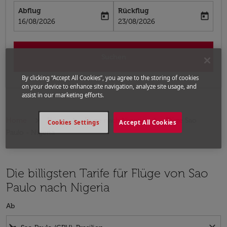
Abflug
Rückflug
today
today
fc-booking-departure-date-aria-label
fc-booking-return-date-aria-label
16/08/2026
23/08/2026
Suchen
By clicking “Accept All Cookies”, you agree to the storing of cookies
on your device to enhance site navigation, analyze site usage, and
assist in our marketing efforts.
Home
Flüge
Flüge nach Nigeria
Flüge Sao
Cookies Settings
Accept All Cookies
Paulo - Nigeria
Die billigsten Tarife für Flüge von Sao
Paulo nach Nigeria
Ab