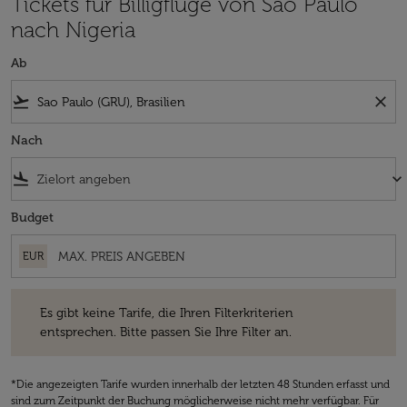
Tickets für Billigflüge von Sao Paulo
nach Nigeria
Ab
flight_takeoff
close
Nach
flight_land
keyboard_arrow_down
Budget
EUR
Es gibt keine Tarife, die Ihren Filterkriterien entsprechen. Bitte passe
Es gibt keine Tarife, die Ihren Filterkriterien
entsprechen. Bitte passen Sie Ihre Filter an.
*Die angezeigten Tarife wurden innerhalb der letzten 48 Stunden erfasst und
sind zum Zeitpunkt der Buchung möglicherweise nicht mehr verfügbar. Für