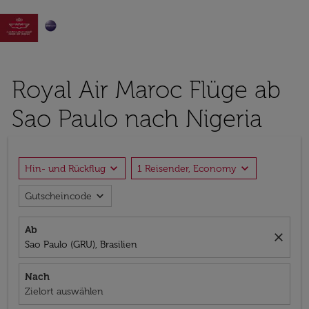

Royal Air Maroc Flüge ab
Sao Paulo nach Nigeria
expand_more
expand_more
Hin- und Rückflug
1 Reisender, Economy
expand_more
Gutscheincode
Ab
close
Sao Paulo (GRU), Brasilien
Nach
Zielort auswählen