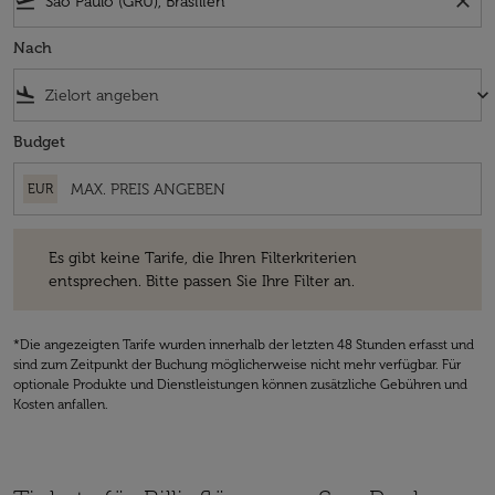
flight_takeoff
close
Nach
flight_land
keyboard_arrow_down
Budget
EUR
Es gibt keine Tarife, die Ihren Filterkriterien entsprechen. Bitte passe
Es gibt keine Tarife, die Ihren Filterkriterien
entsprechen. Bitte passen Sie Ihre Filter an.
*Die angezeigten Tarife wurden innerhalb der letzten 48 Stunden erfasst und
sind zum Zeitpunkt der Buchung möglicherweise nicht mehr verfügbar. Für
optionale Produkte und Dienstleistungen können zusätzliche Gebühren und
Kosten anfallen.