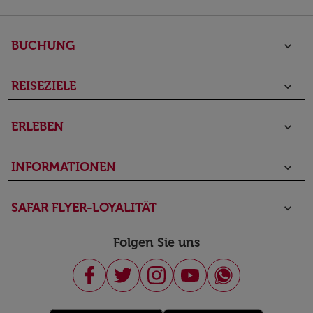
BUCHUNG
keyboard_arrow_down
REISEZIELE
keyboard_arrow_down
ERLEBEN
keyboard_arrow_down
INFORMATIONEN
keyboard_arrow_down
SAFAR FLYER-LOYALITÄT
keyboard_arrow_down
Folgen Sie uns