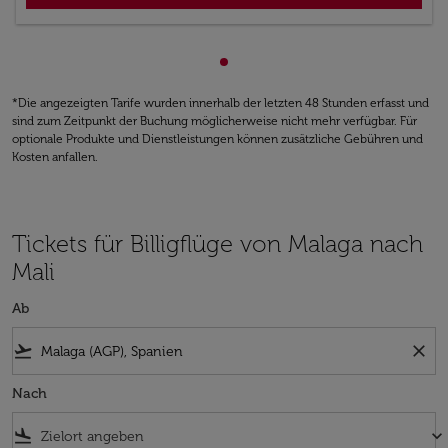
zeigt cmp-pagination-showin
*Die angezeigten Tarife wurden innerhalb der letzten 48 Stunden erfasst und
sind zum Zeitpunkt der Buchung möglicherweise nicht mehr verfügbar. Für
optionale Produkte und Dienstleistungen können zusätzliche Gebühren und
Kosten anfallen.
Tickets für Billigflüge von Malaga nach
Mali
Ab
flight_takeoff
close
Nach
flight_land
keyboard_arrow_down