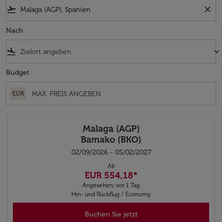
flight_takeoff
close
Nach
flight_land
keyboard_arrow_down
Budget
EUR
Malaga (AGP)
Bamako (BKO)
02/09/2026 - 05/02/2027
Ab
EUR 554,18
*
Angesehen: vor 1 Tag
Hin- und Rückflug
/
Economy
Buchen Sie jetzt