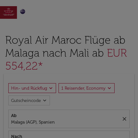

Royal Air Maroc Flüge ab
Malaga nach Mali ab
EUR
554,22*
expand_more
expand_more
Hin- und Rückflug
1 Reisender, Economy
expand_more
Gutscheincode
Ab
close
Malaga (AGP), Spanien
Nach