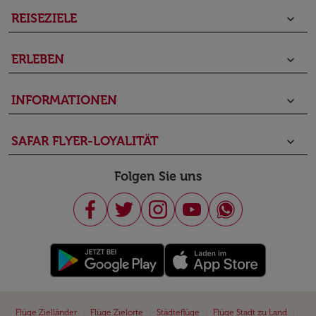
REISEZIELE
keyboard_arrow_down
ERLEBEN
keyboard_arrow_down
INFORMATIONEN
keyboard_arrow_down
SAFAR FLYER-LOYALITÄT
keyboard_arrow_down
Folgen Sie uns
|
|
|
|
Flüge Zielländer
Flüge Zielorte
Städteflüge
Flüge Stadt zu Land