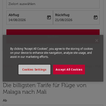
Zielort auswählen
Abflug
Rückflug
today
today
fc-booking-departure-date-aria-label
fc-booking-return-date-aria-label
14/08/2026
21/08/2026
Suchen
By clicking “Accept All Cookies”, you agree to the storing of cookies
on your device to enhance site navigation, analyze site usage, and
assist in our marketing efforts.
Home
Flüge
Flüge nach Mali
Flüge Malaga - Mali
Cookies Settings
Accept All Cookies
Die billigsten Tarife für Flüge von
Malaga nach Mali
Ab