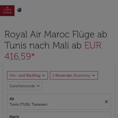

Royal Air Maroc Flüge ab
Tunis nach Mali ab
EUR
416,59*
expand_more
expand_more
Hin- und Rückflug
1 Reisender, Economy
expand_more
Gutscheincode
Ab
close
Tunis (TUN), Tunesien
Nach