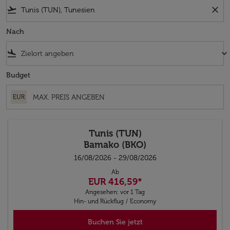
flight_takeoff
close
Nach
flight_land
keyboard_arrow_down
Budget
EUR
Tunis (TUN)
Bamako (BKO)
16/08/2026 - 29/08/2026
Ab
EUR 416,59
*
Angesehen: vor 1 Tag
Hin- und Rückflug
/
Economy
Buchen Sie jetzt