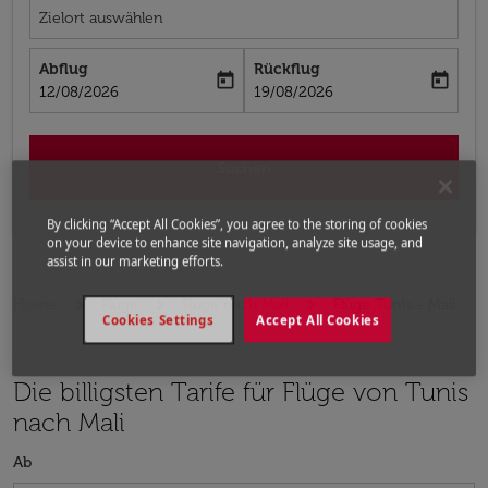
Zielort auswählen
Abflug
Rückflug
today
today
fc-booking-departure-date-aria-label
fc-booking-return-date-aria-label
12/08/2026
19/08/2026
Suchen
By clicking “Accept All Cookies”, you agree to the storing of cookies
on your device to enhance site navigation, analyze site usage, and
assist in our marketing efforts.
Home
Flüge
Flüge nach Mali
Flüge Tunis - Mali
Cookies Settings
Accept All Cookies
Die billigsten Tarife für Flüge von Tunis
nach Mali
Ab