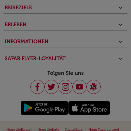
REISEZIELE
keyboard_arrow_down
ERLEBEN
keyboard_arrow_down
INFORMATIONEN
keyboard_arrow_down
SAFAR FLYER-LOYALITÄT
keyboard_arrow_down
Folgen Sie uns
|
|
|
|
Flüge Zielländer
Flüge Zielorte
Städteflüge
Flüge Stadt zu Land