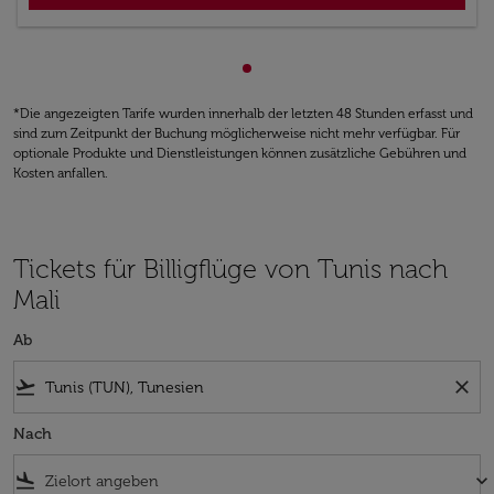
zeigt cmp-pagination-showin
*Die angezeigten Tarife wurden innerhalb der letzten 48 Stunden erfasst und
sind zum Zeitpunkt der Buchung möglicherweise nicht mehr verfügbar. Für
optionale Produkte und Dienstleistungen können zusätzliche Gebühren und
Kosten anfallen.
Tickets für Billigflüge von Tunis nach
Mali
Ab
flight_takeoff
close
Nach
flight_land
keyboard_arrow_down