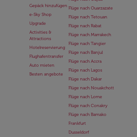
Gepäck hinzufügen
Flüge nach Ouarzazate
e-Sky Shop
Flüge nach Tetouan
Upgrade
Flüge nach Rabat
Activities &
Flüge nach Marrakech
Attractions
Flüge nach Tangier
Hotelreservierung
Flüge nach Banjul
Flughafentransfer
Flüge nach Accra
Auto mieten
Flüge nach Lagos
Besten angebote
Flüge nach Dakar
Flüge nach Nouakchott
Flüge nach Lome
Flüge nach Conakry
Flüge nach Bamako
Frankfurt
Dusseldorf