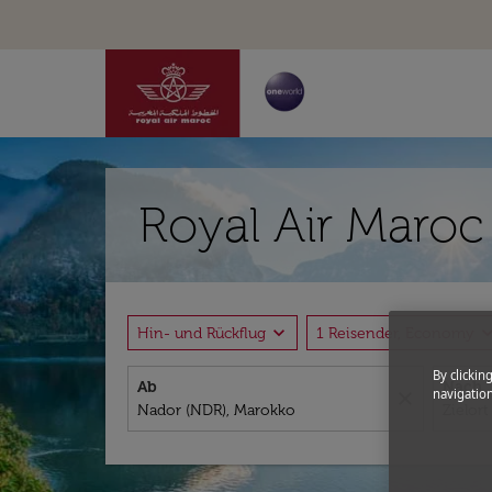
Royal Air Maroc
expand_more
expand_
Hin- und Rückflug
1 Reisender, Economy
By clickin
Ab
Nach
navigation
close