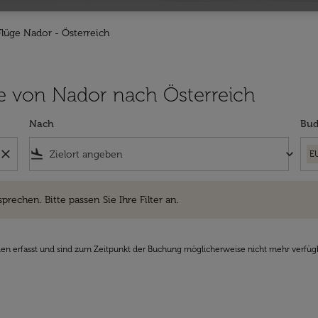
Flüge Nador - Österreich
lüge von Nador nach Österreich
Nach
Bud
close
flight_land
keyboard_arrow_down
E
hen. Bitte passen Sie Ihre Filter an.
sprechen. Bitte passen Sie Ihre Filter an.
den erfasst und sind zum Zeitpunkt der Buchung möglicherweise nicht mehr verfüg