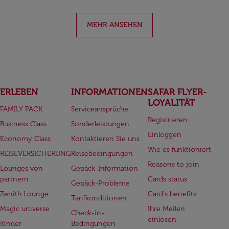
MEHR ANSEHEN
ERLEBEN
INFORMATIONEN
SAFAR FLYER-
LOYALITÄT
FAMILY PACK
Serviceansprüche
Registrieren
Business Class
Sonderleistungen
Einloggen
Economy Class
Kontaktieren Sie uns
Wie es funktioniert
REISEVERSICHERUNG
Reisebedingungen
Reasons to join
Lounges von
Gepäck-Information
partnern
Cards status
Gepäck-Probleme
Zenith Lounge
Card's benefits
Tarifkonditionen
Magic universe
Ihre Meilen
Check-in-
einlösen
Kinder
Bedingungen