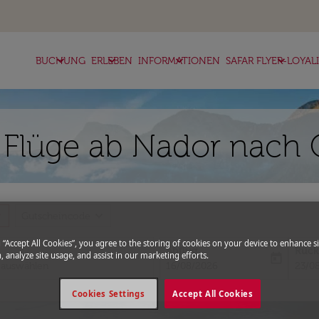
keyboard_arrow_down
keyboard_arrow_down
keyboard_arrow_down
keyboard_arrow_down
BUCHUNG
ERLEBEN
INFORMATIONEN
SAFAR FLYER-LOYAL
 Flüge ab Nador nach 
more
expand_more
Gutscheincode
g “Accept All Cookies”, you agree to the storing of cookies on your device to enhance si
Abflug
Rück
, analyze site usage, and assist in our marketing efforts.
today
fc-booking-departure-date-aria-l
fc-bo
16/08/2026
23/0
Cookies Settings
Accept All Cookies