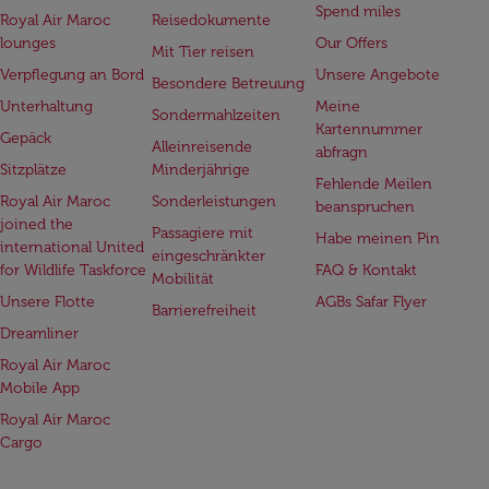
Spend miles
Royal Air Maroc
Reisedokumente
lounges
Our Offers
Mit Tier reisen
Verpflegung an Bord
Unsere Angebote
Besondere Betreuung
Unterhaltung
Meine
Sondermahlzeiten
Kartennummer
Gepäck
Alleinreisende
abfragn
Sitzplätze
Minderjährige
Fehlende Meilen
Royal Air Maroc
Sonderleistungen
beanspruchen
joined the
Passagiere mit
Habe meinen Pin
international United
eingeschränkter
for Wildlife Taskforce
FAQ & Kontakt
Mobilität
Unsere Flotte
AGBs Safar Flyer
Barrierefreiheit
Dreamliner
Royal Air Maroc
Mobile App
Royal Air Maroc
Cargo