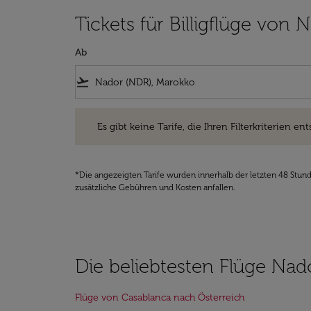
Tickets für Billigflüge von
Ab
flight_takeoff
Es gibt keine Tarife, die Ihren Filterkriterien entsprec
Es gibt keine Tarife, die Ihren Filterkriterien ent
*Die angezeigten Tarife wurden innerhalb der letzten 48 Stun
zusätzliche Gebühren und Kosten anfallen.
Die beliebtesten Flüge Nad
Flüge von Casablanca nach Österreich