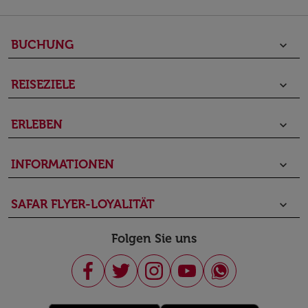
BUCHUNG
keyboard_arrow_down
REISEZIELE
keyboard_arrow_down
ERLEBEN
keyboard_arrow_down
INFORMATIONEN
keyboard_arrow_down
SAFAR FLYER-LOYALITÄT
keyboard_arrow_down
Folgen Sie uns