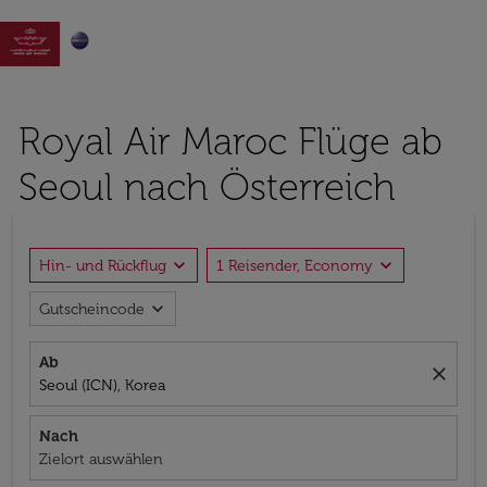

Royal Air Maroc Flüge ab
Seoul nach Österreich
expand_more
expand_more
Hin- und Rückflug
1 Reisender, Economy
expand_more
Gutscheincode
Ab
close
Seoul (ICN), Korea
Nach
Zielort auswählen