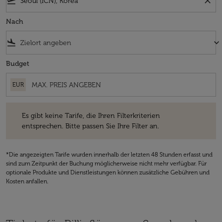
flight_takeoff
close
Nach
flight_land
keyboard_arrow_down
Budget
EUR
Es gibt keine Tarife, die Ihren Filterkriterien entsprechen. Bitte passe
Es gibt keine Tarife, die Ihren Filterkriterien
entsprechen. Bitte passen Sie Ihre Filter an.
*Die angezeigten Tarife wurden innerhalb der letzten 48 Stunden erfasst und
sind zum Zeitpunkt der Buchung möglicherweise nicht mehr verfügbar. Für
optionale Produkte und Dienstleistungen können zusätzliche Gebühren und
Kosten anfallen.