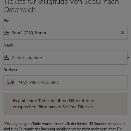
Tickets für Billigflüge von Seoul nach
Österreich
Ab
flight_takeoff
close
Nach
flight_land
keyboard_arrow_down
Budget
EUR
Es gibt keine Tarife, die Ihren Filterkriterien entsprechen. Bitte passe
Es gibt keine Tarife, die Ihren Filterkriterien
entsprechen. Bitte passen Sie Ihre Filter an.
*Die angezeigten Tarife wurden innerhalb der letzten 48 Stunden erfasst und
sind zum Zeitpunkt der Buchung möglicherweise nicht mehr verfügbar. Für