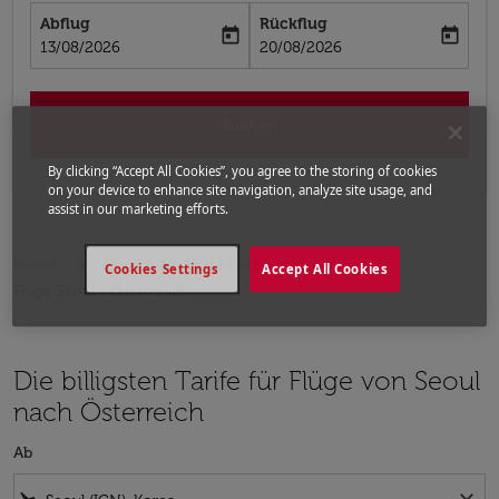
Abflug
Rückflug
today
today
fc-booking-departure-date-aria-label
fc-booking-return-date-aria-label
13/08/2026
20/08/2026
Suchen
By clicking “Accept All Cookies”, you agree to the storing of cookies
on your device to enhance site navigation, analyze site usage, and
assist in our marketing efforts.
Home
Flüge
Flüge nach Österreich
Cookies Settings
Accept All Cookies
Flüge Seoul - Österreich
Die billigsten Tarife für Flüge von Seoul
nach Österreich
Ab