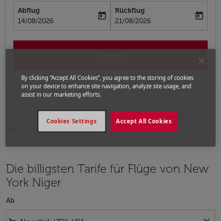
Abflug
Rückflug
today
today
fc-booking-departure-date-aria-label
fc-booking-return-date-aria-label
14/08/2026
21/08/2026
Suchen
By clicking “Accept All Cookies”, you agree to the storing of cookies
on your device to enhance site navigation, analyze site usage, and
assist in our marketing efforts.
Home
Flüge
Flüge nach Niger
Flüge New
Cookies Settings
Accept All Cookies
York - Niger
Die billigsten Tarife für Flüge von New
York Niger
Ab