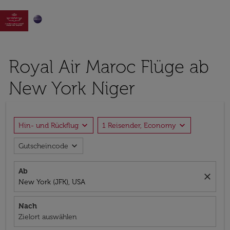

Royal Air Maroc Flüge ab
New York Niger
expand_more
expand_more
Hin- und Rückflug
1 Reisender, Economy
expand_more
Gutscheincode
Ab
close
New York (JFK), USA
Nach
Zielort auswählen