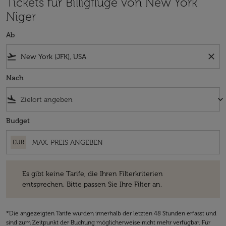
Tickets für Billigflüge von New York
Niger
Ab
flight_takeoff
close
Nach
flight_land
keyboard_arrow_down
Budget
EUR
Es gibt keine Tarife, die Ihren Filterkriterien entsprechen. Bitte passe
Es gibt keine Tarife, die Ihren Filterkriterien
entsprechen. Bitte passen Sie Ihre Filter an.
*Die angezeigten Tarife wurden innerhalb der letzten 48 Stunden erfasst und
sind zum Zeitpunkt der Buchung möglicherweise nicht mehr verfügbar. Für