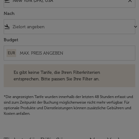
flight_takeoff
close
Nach
flight_land
keyboard_arrow_down
Budget
EUR
Es gibt keine Tarife, die Ihren Filterkriterien entsprechen. Bitte passe
Es gibt keine Tarife, die Ihren Filterkriterien
entsprechen. Bitte passen Sie Ihre Filter an.
*Die angezeigten Tarife wurden innerhalb der letzten 48 Stunden erfasst und
sind zum Zeitpunkt der Buchung möglicherweise nicht mehr verfügbar. Für
optionale Produkte und Dienstleistungen können zusätzliche Gebühren und
Kosten anfallen.