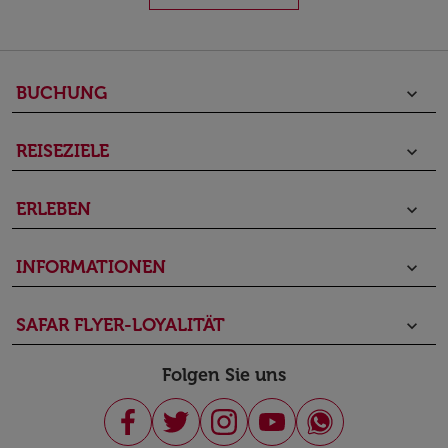
BUCHUNG
keyboard_arrow_down
REISEZIELE
keyboard_arrow_down
ERLEBEN
keyboard_arrow_down
INFORMATIONEN
keyboard_arrow_down
SAFAR FLYER-LOYALITÄT
keyboard_arrow_down
Folgen Sie uns