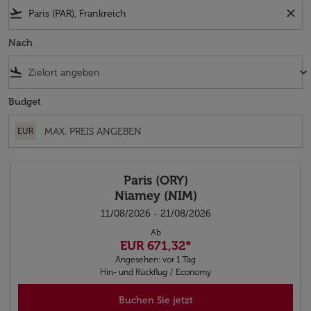
flight_takeoff
close
Nach
flight_land
keyboard_arrow_down
Budget
EUR
Paris (ORY)
Niamey (NIM)
11/08/2026 - 21/08/2026
Ab
EUR 671,32
*
Angesehen: vor 1 Tag
Hin- und Rückflug
/
Economy
Buchen Sie jetzt