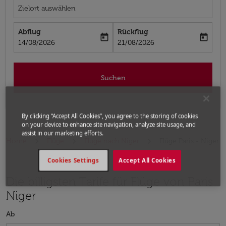
Zielort auswählen
Abflug
Rückflug
today
today
fc-booking-departure-date-aria-label
fc-booking-return-date-aria-label
14/08/2026
21/08/2026
Suchen
By clicking “Accept All Cookies”, you agree to the storing of cookies
on your device to enhance site navigation, analyze site usage, and
assist in our marketing efforts.
Home
Flüge
Flüge nach Niger
Flüge Paris - Niger
Cookies Settings
Accept All Cookies
Die billigsten Tarife für Flüge von Paris
Niger
Ab