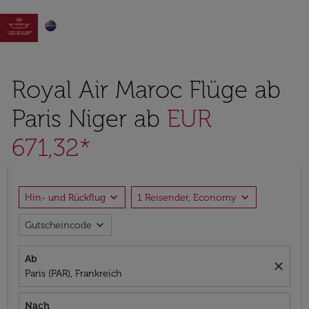

Royal Air Maroc Flüge ab
Paris Niger ab
EUR
671,32*
expand_more
expand_more
Hin- und Rückflug
1 Reisender, Economy
expand_more
Gutscheincode
Ab
close
Paris (PAR), Frankreich
Nach