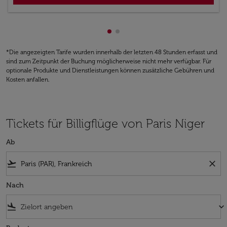
zeigt cmp-pagination-showing
zeigt cmp-pagination-showi
*Die angezeigten Tarife wurden innerhalb der letzten 48 Stunden erfasst und
sind zum Zeitpunkt der Buchung möglicherweise nicht mehr verfügbar. Für
optionale Produkte und Dienstleistungen können zusätzliche Gebühren und
Kosten anfallen.
Tickets für Billigflüge von Paris Niger
Ab
flight_takeoff
close
Nach
flight_land
keyboard_arrow_down