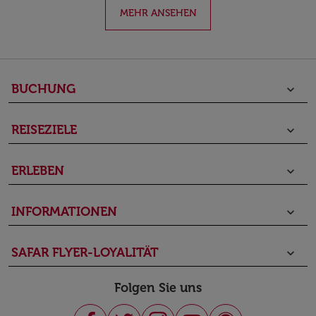
MEHR ANSEHEN
BUCHUNG
keyboard_arrow_down
REISEZIELE
keyboard_arrow_down
ERLEBEN
keyboard_arrow_down
INFORMATIONEN
keyboard_arrow_down
SAFAR FLYER-LOYALITÄT
keyboard_arrow_down
Folgen Sie uns