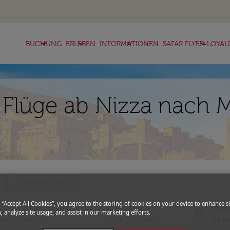
keyboard_arrow_down
keyboard_arrow_down
keyboard_arrow_down
keyboard_arrow_down
BUCHUNG
ERLEBEN
INFORMATIONEN
SAFAR FLYER-LOYAL
 Flüge ab Nizza nach
more
expand_more
Gutscheincode
g “Accept All Cookies”, you agree to the storing of cookies on your device to enhance si
Abflug
Rück
, analyze site usage, and assist in our marketing efforts.
today
fc-booking-departure-date-aria-l
fc-bo
14/08/2026
21/0