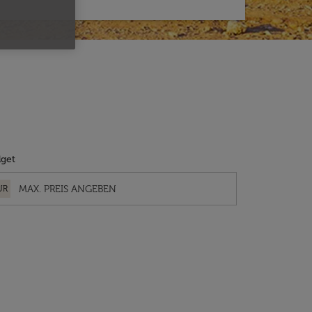
get
UR