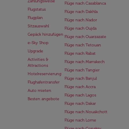
Zahlungsweise
Flüge nach Casablanca
Flugstatus
Flüge nach Dakhla
Flugplan
Flüge nach Nador
Sitzauswahl
Flüge nach Oujda
Gepäck hinzufügen
Flüge nach Ouarzazate
e-Sky Shop
Flüge nach Tetouan
Upgrade
Flüge nach Rabat
Activities &
Flüge nach Marrakech
Attractions
Flüge nach Tangier
Hotelreservierung
Flüge nach Banjul
Flughafentransfer
Flüge nach Accra
Auto mieten
Flüge nach Lagos
Besten angebote
Flüge nach Dakar
Flüge nach Nouakchott
Flüge nach Lome
Flüge nach Conakry