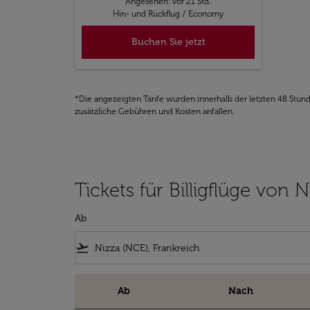
Angesehen: vor 21 Std.
Hin- und Rückflug
/
Economy
Buchen Sie jetzt
*Die angezeigten Tarife wurden innerhalb der letzten 48 Stun
zusätzliche Gebühren und Kosten anfallen.
Tickets für Billigflüge von
Ab
flight_takeoff
Ab
Nach