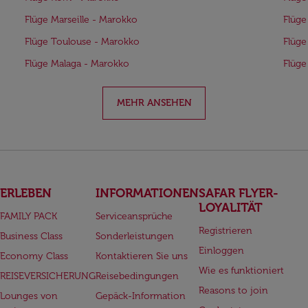
Flüge Marseille - Marokko
Flüge
Flüge Toulouse - Marokko
Flüge
Flüge Malaga - Marokko
Flüge
MEHR ANSEHEN
ERLEBEN
INFORMATIONEN
SAFAR FLYER-
LOYALITÄT
FAMILY PACK
Serviceansprüche
Registrieren
Business Class
Sonderleistungen
Einloggen
Economy Class
Kontaktieren Sie uns
Wie es funktioniert
REISEVERSICHERUNG
Reisebedingungen
Reasons to join
Lounges von
Gepäck-Information