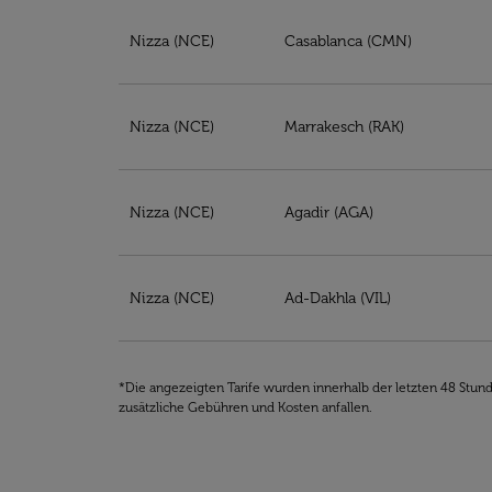
Tickets für Billigflüge von Nizza nach Marok
Nizza (NCE)
Casablanca (CMN)
Nizza (NCE)
Marrakesch (RAK)
Nizza (NCE)
Agadir (AGA)
Nizza (NCE)
Ad-Dakhla (VIL)
*Die angezeigten Tarife wurden innerhalb der letzten 48 Stun
zusätzliche Gebühren und Kosten anfallen.