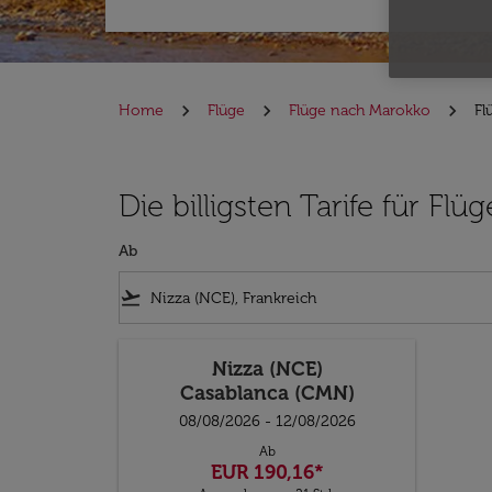
Home
Flüge
Flüge nach Marokko
Fl
Die billigsten Tarife für F
Ab
flight_takeoff
Nizza (NCE)
Casablanca (CMN)
08/08/2026 - 12/08/2026
Ab
EUR 190,16
*