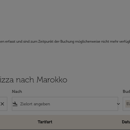
den erfasst und sind zum Zeitpunkt der Buchung möglicherweise nicht mehr verfüg
 Nizza nach Marokko
Nach
Bud
close
flight_land
keyboard_arrow_down
E
Tarifart
Dat