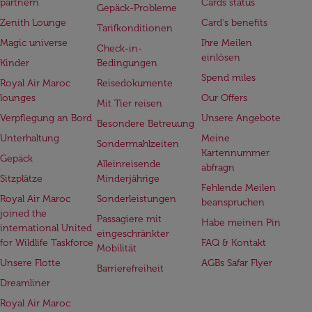
partnern
Cards status
Gepäck-Probleme
Zenith Lounge
Card's benefits
Tarifkonditionen
Magic universe
Ihre Meilen
Check-in-
einlösen
Kinder
Bedingungen
Spend miles
Royal Air Maroc
Reisedokumente
lounges
Our Offers
Mit Tier reisen
Verpflegung an Bord
Unsere Angebote
Besondere Betreuung
Unterhaltung
Meine
Sondermahlzeiten
Kartennummer
Gepäck
Alleinreisende
abfragn
Sitzplätze
Minderjährige
Fehlende Meilen
Royal Air Maroc
Sonderleistungen
beanspruchen
joined the
Passagiere mit
Habe meinen Pin
international United
eingeschränkter
for Wildlife Taskforce
FAQ & Kontakt
Mobilität
Unsere Flotte
AGBs Safar Flyer
Barrierefreiheit
Dreamliner
Royal Air Maroc