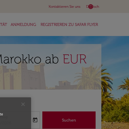
language
keyboard_arrow_down
Kontaktieren Sie uns
Deutsch
ITÄT
ANMELDUNG
REGISTRIEREN ZU SAFAR FLYER
 Marokko ab
EUR
te
flug
today
Suchen
abel
oking-return-date-aria-label
8/2026