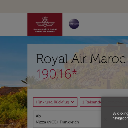
Royal Air Maroc
190,16*
expand_more
expand_
Hin- und Rückflug
1 Reisender, Economy
By clickin
Ab
Nach
navigation
close