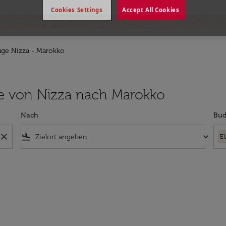
Cookies Settings
Accept All Cookies
üge Nizza - Marokko
lüge von Nizza nach Marokko
Nach
Bud
close
flight_land
keyboard_arrow_down
E