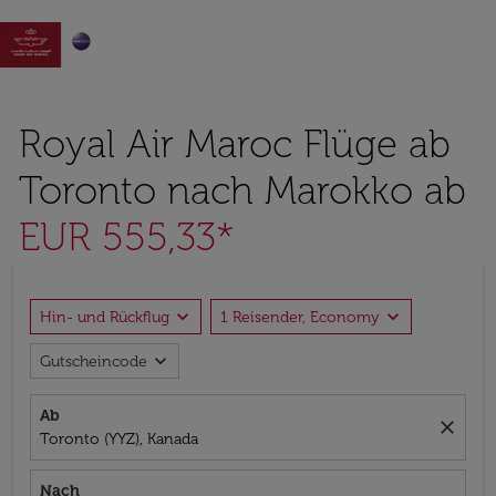

Royal Air Maroc Flüge ab
Toronto nach Marokko ab
EUR 555,33*
expand_more
expand_more
Hin- und Rückflug
1 Reisender, Economy
expand_more
Gutscheincode
Ab
close
Toronto (YYZ), Kanada
Nach