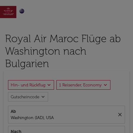

Royal Air Maroc Flüge ab
Washington nach
Bulgarien
expand_more
expand_more
Hin- und Rückflug
1 Reisender, Economy
expand_more
Gutscheincode
Ab
close
Washington (IAD), USA
Nach