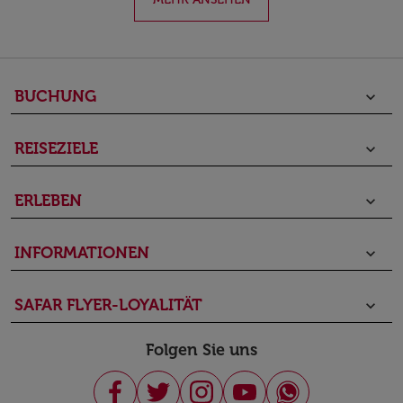
BUCHUNG
keyboard_arrow_down
REISEZIELE
keyboard_arrow_down
ERLEBEN
keyboard_arrow_down
INFORMATIONEN
keyboard_arrow_down
SAFAR FLYER-LOYALITÄT
keyboard_arrow_down
Folgen Sie uns