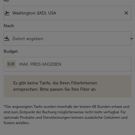
Ab
flight_takeoff
close
Nach
flight_land
keyboard_arrow_down
Budget
EUR
Es gibt keine Tarife, die Ihren Filterkriterien entsprechen. Bitte passe
Es gibt keine Tarife, die Ihren Filterkriterien
entsprechen. Bitte passen Sie Ihre Filter an.
*Die angezeigten Tarife wurden innerhalb der letzten 48 Stunden erfasst und
sind zum Zeitpunkt der Buchung möglicherweise nicht mehr verfügbar. Für
optionale Produkte und Dienstleistungen können zusätzliche Gebühren und
Kosten anfallen.