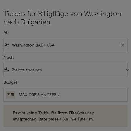
Tickets für Billigflüge von Washington
nach Bulgarien
Ab
flight_takeoff
close
Nach
flight_land
keyboard_arrow_down
Budget
EUR
Es gibt keine Tarife, die Ihren Filterkriterien entsprechen. Bitte passe
Es gibt keine Tarife, die Ihren Filterkriterien
entsprechen. Bitte passen Sie Ihre Filter an.