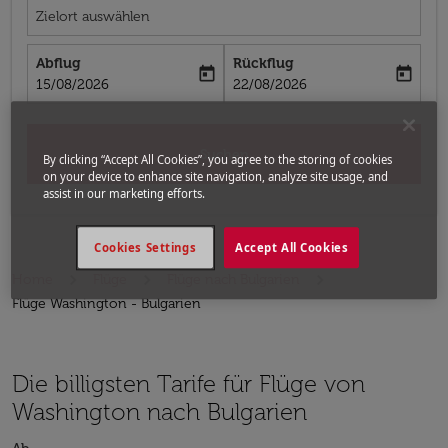
Zielort auswählen
Abflug
Rückflug
today
today
fc-booking-departure-date-aria-label
fc-booking-return-date-aria-label
15/08/2026
22/08/2026
Suchen
By clicking “Accept All Cookies”, you agree to the storing of cookies
on your device to enhance site navigation, analyze site usage, and
assist in our marketing efforts.
Cookies Settings
Accept All Cookies
Home
Flüge
Flüge nach Bulgarien
Flüge Washington - Bulgarien
Die billigsten Tarife für Flüge von
Washington nach Bulgarien