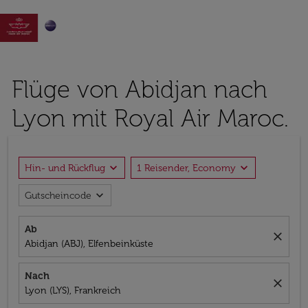

Flüge von Abidjan nach
Lyon mit Royal Air Maroc.
expand_more
expand_more
Hin- und Rückflug
1 Reisender, Economy
expand_more
Gutscheincode
Ab
close
Abidjan (ABJ), Elfenbeinküste
Nach
close
Lyon (LYS), Frankreich