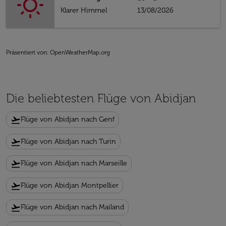
Klarer Himmel
13/08/2026
Präsentiert von
: OpenWeatherMap.org
Die beliebtesten Flüge von Abidjan
flight_takeoff
Flüge von Abidjan nach Genf
flight_takeoff
Flüge von Abidjan nach Turin
flight_takeoff
Flüge von Abidjan nach Marseille
flight_takeoff
Flüge von Abidjan Montpellier
flight_takeoff
Flüge von Abidjan nach Mailand