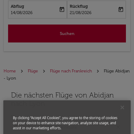
Abflug
Rückflug
today
today
fc-booking-departure-date-aria-label
fc-booking-return-date-aria-label
14/08/2026
21/08/2026
Suchen
Home
Flüge
Flüge nach Frankreich
Flüge Abidjan
- Lyon
Die nächsten Flüge von Abidjan
Bitte ändern Sie Ihre gewünschte Route (Abflugort un
nach Lyon
Von
By clicking “Accept All Cookies”, you agree to the storing of cookies
on your device to enhance site navigation, analyze site usage, and
location_on
close
assist in our marketing efforts.