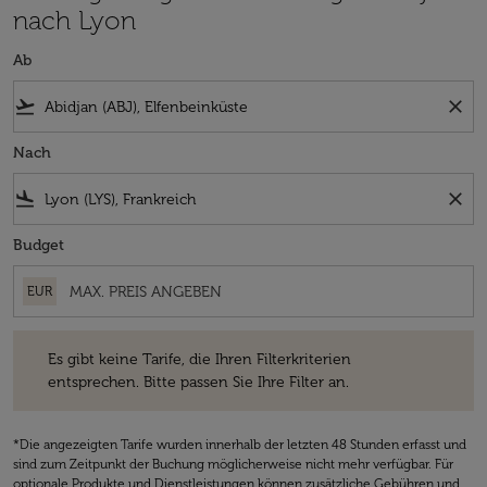
nach Lyon
Ab
flight_takeoff
close
Nach
flight_land
close
Budget
EUR
Es gibt keine Tarife, die Ihren Filterkriterien entsprechen. Bitte passe
Es gibt keine Tarife, die Ihren Filterkriterien
entsprechen. Bitte passen Sie Ihre Filter an.
*Die angezeigten Tarife wurden innerhalb der letzten 48 Stunden erfasst und
sind zum Zeitpunkt der Buchung möglicherweise nicht mehr verfügbar. Für
optionale Produkte und Dienstleistungen können zusätzliche Gebühren und