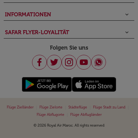
INFORMATIONEN
keyboard_arrow_down
SAFAR FLYER-LOYALITÄT
keyboard_arrow_down
Folgen Sie uns
|
|
|
|
Flüge Zielländer
Flüge Zielorte
Städteflüge
Flüge Stadt zu Land
|
Flüge Abflugorte
Flüge Abflugländer
© 2026 Royal Air Maroc. All rights reserved