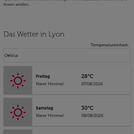
Kosten anfallen.
Das Wetter in Lyon
Temperatureinheit
:
Weather unit option Celsius Selected
keyboard_arrow_down
Celsius
28°C
Freitag
Klarer Himmel
07/08/2026
30°C
Samstag
Klarer Himmel
08/08/2026