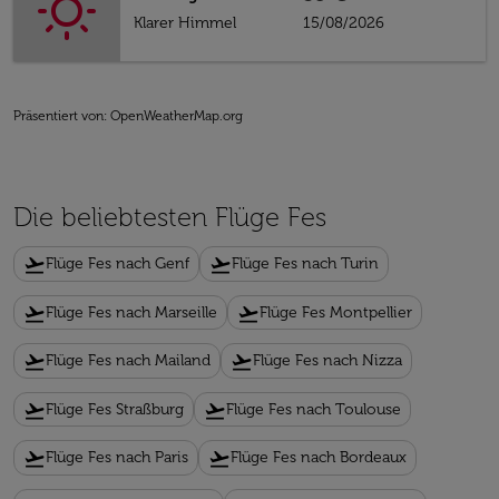
Klarer Himmel
15/08/2026
Präsentiert von
: OpenWeatherMap.org
Die beliebtesten Flüge Fes
flight_takeoff
flight_takeoff
Flüge Fes nach Genf
Flüge Fes nach Turin
flight_takeoff
flight_takeoff
Flüge Fes nach Marseille
Flüge Fes Montpellier
flight_takeoff
flight_takeoff
Flüge Fes nach Mailand
Flüge Fes nach Nizza
flight_takeoff
flight_takeoff
Flüge Fes Straßburg
Flüge Fes nach Toulouse
flight_takeoff
flight_takeoff
Flüge Fes nach Paris
Flüge Fes nach Bordeaux