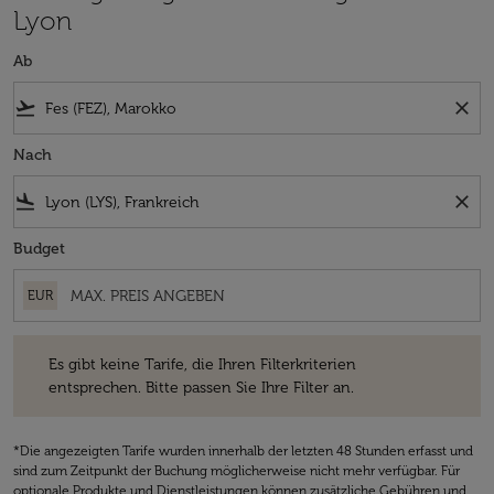
Lyon
Ab
flight_takeoff
close
Nach
flight_land
close
Budget
EUR
Es gibt keine Tarife, die Ihren Filterkriterien entsprechen. Bitte passe
Es gibt keine Tarife, die Ihren Filterkriterien
entsprechen. Bitte passen Sie Ihre Filter an.
*Die angezeigten Tarife wurden innerhalb der letzten 48 Stunden erfasst und
sind zum Zeitpunkt der Buchung möglicherweise nicht mehr verfügbar. Für
optionale Produkte und Dienstleistungen können zusätzliche Gebühren und