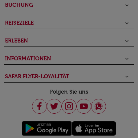
BUCHUNG
keyboard_arrow_down
REISEZIELE
keyboard_arrow_down
ERLEBEN
keyboard_arrow_down
INFORMATIONEN
keyboard_arrow_down
SAFAR FLYER-LOYALITÄT
keyboard_arrow_down
Folgen Sie uns