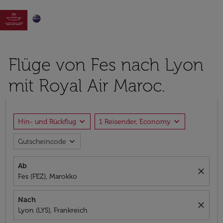

Flüge von Fes nach Lyon
mit Royal Air Maroc.
expand_more
expand_more
Hin- und Rückflug
1 Reisender, Economy
expand_more
Gutscheincode
Ab
close
Fes (FEZ), Marokko
Nach
close
Lyon (LYS), Frankreich