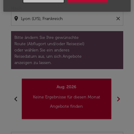
Nach
location_on
close
Bitte ändern Sie Ihre gewünschte
Route (Abflugort und/oder Reiseziel)
oder wählen Sie ein anderes
Reisedatum aus, um sich Angebote
anzeigen zu lassen.
Aug. 2026
chevron_left
chevron_right
Keine Ergebnisse für diesen Monat
Kei
Angebote finden