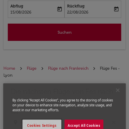
Abflug
Rückflug
today
today
fc-booking-departure-date-aria-label
fc-booking-return-date-aria-label
15/08/2026
22/08/2026
Suchen
Home
Flüge
Flüge nach Frankreich
Flüge Fes -
Lyon
Die nächsten Flüge von Fes nach
Bitte ändern Sie Ihre gewünschte Route (Abflugort un
Lyon
By clicking “Accept All Cookies”, you agree to the storing of cookies
on your device to enhance site navigation, analyze site usage, and
assist in our marketing efforts.
Von
location_on
close
Cookies Settings
Accept All Cookies