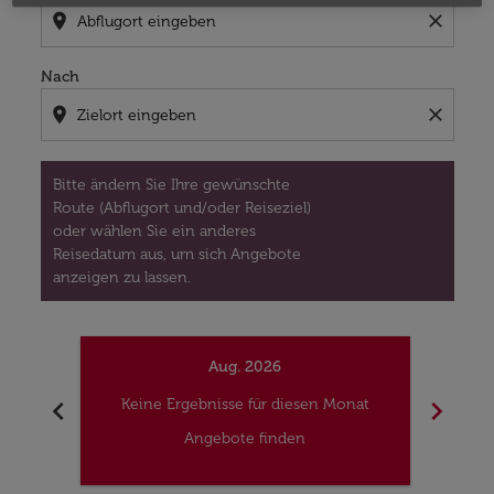
location_on
close
Nach
location_on
close
Bitte ändern Sie Ihre gewünschte
Route (Abflugort und/oder Reiseziel)
oder wählen Sie ein anderes
Reisedatum aus, um sich Angebote
anzeigen zu lassen.
Aug. 2026
chevron_left
chevron_right
Keine Ergebnisse für diesen Monat
Kei
Angebote finden