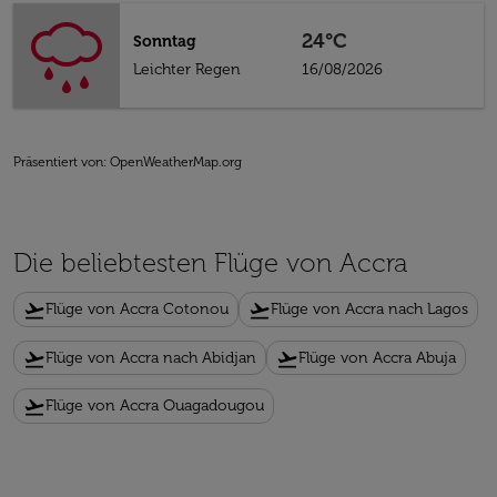
24°C
Sonntag
Leichter Regen
16/08/2026
Präsentiert von
: OpenWeatherMap.org
Die beliebtesten Flüge von Accra
flight_takeoff
flight_takeoff
Flüge von Accra Cotonou
Flüge von Accra nach Lagos
flight_takeoff
flight_takeoff
Flüge von Accra nach Abidjan
Flüge von Accra Abuja
flight_takeoff
Flüge von Accra Ouagadougou