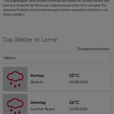
*Die angezeigten Tarife wurden innerhalb der letzten 48 Stunden erfasst und
sind zum Zeitpunkt der Buchung möglicherweise nicht mehr verfügbar. Für
optionale Produkte und Dienstleistungen können zusätzliche Gebühren und
Kosten anfallen.
Das Wetter in Lomé
Temperatureinheit
:
Weather unit option Celsius Selected
keyboard_arrow_down
Celsius
25°C
Montag
Bedeckt
10/08/2026
26°C
Dienstag
Leichter Regen
11/08/2026