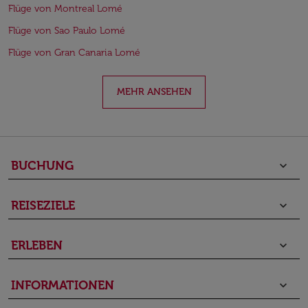
Flüge von Montreal Lomé
Flüge von Sao Paulo Lomé
Flüge von Gran Canaria Lomé
MEHR ANSEHEN
BUCHUNG
keyboard_arrow_down
REISEZIELE
keyboard_arrow_down
ERLEBEN
keyboard_arrow_down
INFORMATIONEN
keyboard_arrow_down