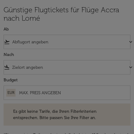
Günstige Flugtickets für Flüge Accra
nach Lomé
Ab
flight_takeoff
keyboard_arrow_down
Nach
flight_land
keyboard_arrow_down
Budget
EUR
Es gibt keine Tarife, die Ihren Filterkriterien entsprechen. Bitte passe
Es gibt keine Tarife, die Ihren Filterkriterien
entsprechen. Bitte passen Sie Ihre Filter an.