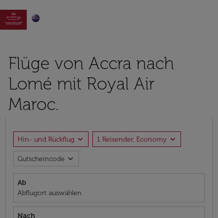

Flüge von Accra nach
Lomé mit Royal Air
Maroc.
expand_more
expand_more
Hin- und Rückflug
1 Reisender, Economy
expand_more
Gutscheincode
Ab
Abflugort auswählen
Nach