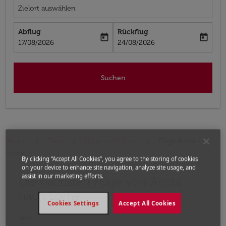
Zielort auswählen
Abflug
Rückflug
today
today
fc-booking-departure-date-aria-label
fc-booking-return-date-aria-label
17/08/2026
24/08/2026
Suchen
Home
Flüge
Flüge nach Togo
Flüge Accra -
Lomé
By clicking “Accept All Cookies”, you agree to the storing of cookies
on your device to enhance site navigation, analyze site usage, and
assist in our marketing efforts.
Die nächsten Flüge von Accra
Bitte ändern Sie Ihre gewünschte Route (Abflugort un
nach Lomé
Cookies Settings
Accept All Cookies
Von