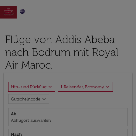

Flüge von Addis Abeba
nach Bodrum mit Royal
Air Maroc.
expand_more
expand_more
Hin- und Rückflug
1 Reisender, Economy
expand_more
Gutscheincode
Ab
Abflugort auswählen
Nach