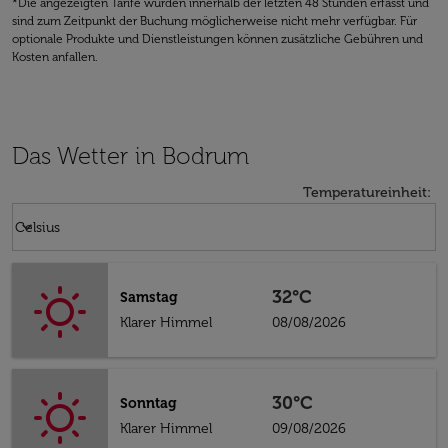
*Die angezeigten Tarife wurden innerhalb der letzten 48 Stunden erfasst und
sind zum Zeitpunkt der Buchung möglicherweise nicht mehr verfügbar. Für
optionale Produkte und Dienstleistungen können zusätzliche Gebühren und
Kosten anfallen.
Das Wetter in Bodrum
Temperatureinheit
:
Weather unit option Celsius Selected
keyboard_arrow_down
Celsius
32°C
Samstag
Klarer Himmel
08/08/2026
30°C
Sonntag
Klarer Himmel
09/08/2026