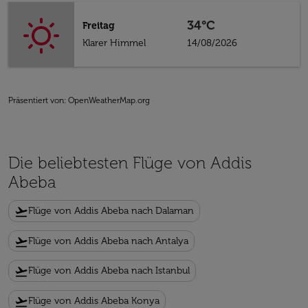
34°C
Freitag
Klarer Himmel
14/08/2026
Präsentiert von
: OpenWeatherMap.org
Die beliebtesten Flüge von Addis
Abeba
flight_takeoff
Flüge von Addis Abeba nach Dalaman
flight_takeoff
Flüge von Addis Abeba nach Antalya
flight_takeoff
Flüge von Addis Abeba nach Istanbul
flight_takeoff
Flüge von Addis Abeba Konya