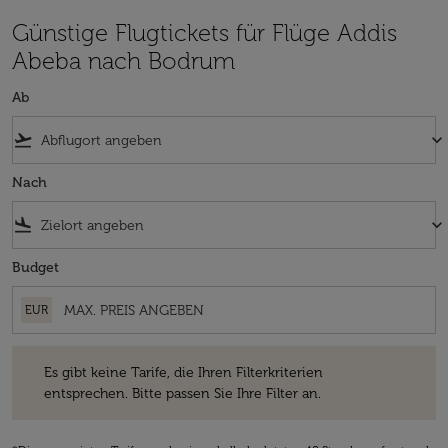
Günstige Flugtickets für Flüge Addis
Abeba nach Bodrum
Ab
flight_takeoff
keyboard_arrow_down
Nach
flight_land
keyboard_arrow_down
Budget
EUR
Es gibt keine Tarife, die Ihren Filterkriterien entsprechen. Bitte passe
Es gibt keine Tarife, die Ihren Filterkriterien
entsprechen. Bitte passen Sie Ihre Filter an.