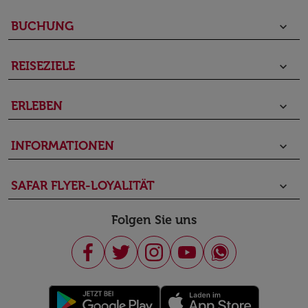
BUCHUNG
keyboard_arrow_down
REISEZIELE
keyboard_arrow_down
ERLEBEN
keyboard_arrow_down
INFORMATIONEN
keyboard_arrow_down
SAFAR FLYER-LOYALITÄT
keyboard_arrow_down
Folgen Sie uns