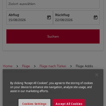
Zielort auswählen
Abflug
Rückflug
today
today
fc-booking-departure-date-aria-label
fc-booking-return-date-aria-label
15/08/2026
22/08/2026
Suchen
Home
Flüge
Flüge nach Türkei
Flüge Addis
Abeba - Bodrum
By clicking “Accept All Cookies”, you agree to the storing of cookies
Die nächsten Flüge von Addis
Bitte ändern Sie Ihre gewünschte Route (Abflugort un
on your device to enhance site navigation, analyze site usage, and
Abeba nach Bodrum
assist in our marketing efforts.
Von
Cookies Settings
Accept All Cookies