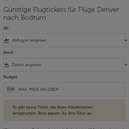
Günstige Flugtickets für Flüge Denver
nach Bodrum
Ab
flight_takeoff
keyboard_arrow_down
Nach
flight_land
keyboard_arrow_down
Budget
EUR
Es gibt keine Tarife, die Ihren Filterkriterien entsprechen. Bitte passe
Es gibt keine Tarife, die Ihren Filterkriterien
entsprechen. Bitte passen Sie Ihre Filter an.