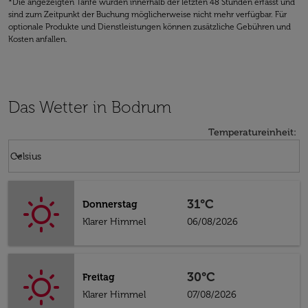
*Die angezeigten Tarife wurden innerhalb der letzten 48 Stunden erfasst und
sind zum Zeitpunkt der Buchung möglicherweise nicht mehr verfügbar. Für
optionale Produkte und Dienstleistungen können zusätzliche Gebühren und
Kosten anfallen.
Das Wetter in Bodrum
Temperatureinheit
:
Weather unit option Celsius Selected
keyboard_arrow_down
Celsius
31°C
Donnerstag
Klarer Himmel
06/08/2026
30°C
Freitag
Klarer Himmel
07/08/2026