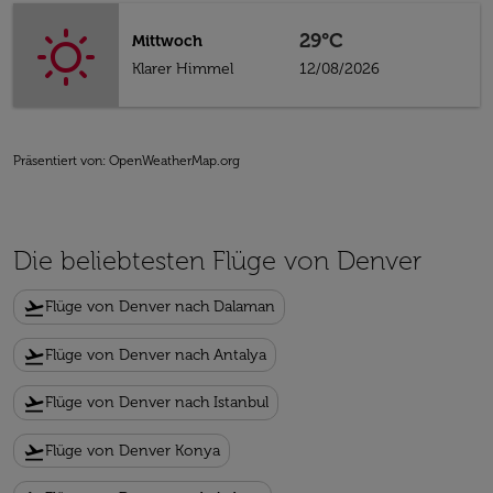
29°C
Mittwoch
Klarer Himmel
12/08/2026
Präsentiert von
: OpenWeatherMap.org
Die beliebtesten Flüge von Denver
flight_takeoff
Flüge von Denver nach Dalaman
flight_takeoff
Flüge von Denver nach Antalya
flight_takeoff
Flüge von Denver nach Istanbul
flight_takeoff
Flüge von Denver Konya