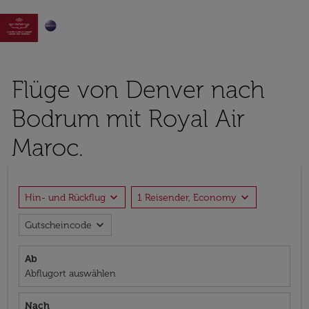

Flüge von Denver nach
Bodrum mit Royal Air
Maroc.
expand_more
expand_more
Hin- und Rückflug
1 Reisender, Economy
expand_more
Gutscheincode
Ab
Abflugort auswählen
Nach