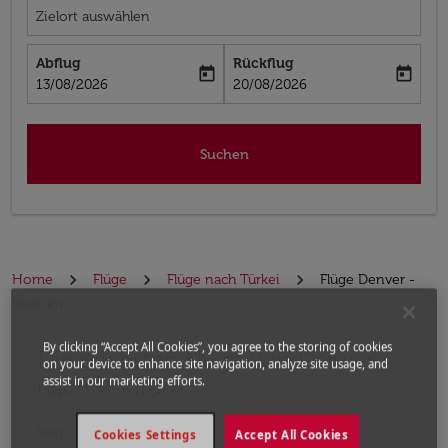
Zielort auswählen
Abflug
Rückflug
today
today
fc-booking-departure-date-aria-label
fc-booking-return-date-aria-label
13/08/2026
20/08/2026
Suchen
Home
Flüge
Flüge nach Türkei
Flüge Denver -
Bodrum
By clicking “Accept All Cookies”, you agree to the storing of cookies
Die nächsten Flüge von Denver
Bitte ändern Sie Ihre gewünschte Route (Abflugort un
on your device to enhance site navigation, analyze site usage, and
nach Bodrum
assist in our marketing efforts.
Von
Cookies Settings
Accept All Cookies