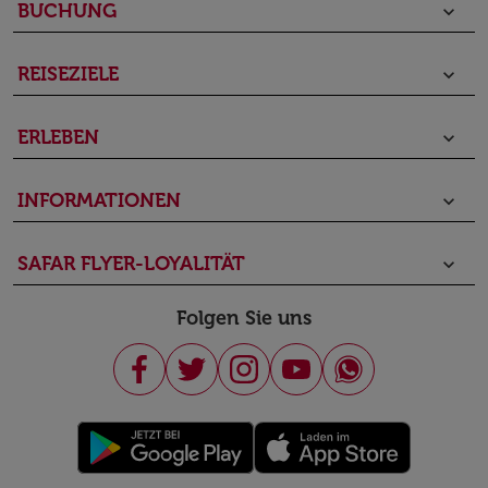
BUCHUNG
keyboard_arrow_down
REISEZIELE
keyboard_arrow_down
ERLEBEN
keyboard_arrow_down
INFORMATIONEN
keyboard_arrow_down
SAFAR FLYER-LOYALITÄT
keyboard_arrow_down
Folgen Sie uns