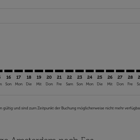
ia-label EUR 641,38
26: Von EUR 641,38
8/2026: Von EUR 667,38
rs-disclaimer. Angebote finden
offers-disclaimer. Angebote finden
iew-offers-disclaimer. Angebote finden
mp-view-offers-disclaimer. Angebote finden
Z: cmp-view-offers-disclaimer. Angebote finden
S–FEZ: cmp-view-offers-disclaimer. Angebote finden
AMS–FEZ: cmp-view-offers-disclaimer. Angebote finden
AMS–FEZ: cmp-view-offers-disclaimer. Angebote find
AMS–FEZ: cmp-view-offers-disclaimer. Angebote 
AMS–FEZ: cmp-view-offers-disclaimer. Angeb
AMS–FEZ: cmp-view-offers-disclaimer. A
AMS–FEZ: cmp-view-offers-disclaime
AMS–FEZ: cmp-view-offers-discl
AMS–FEZ: cmp-view-offers-d
AMS–FEZ: cmp-view-offe
AMS–FEZ: cmp-view
AMS–FEZ: cmp-
AMS–FEZ: 
AMS–F
A
5
16
17
18
19
20
21
22
23
24
25
26
27
28
m
Son
Mon
Die
Mit
Don
Fre
Sam
Son
Mon
Die
Mit
Don
Fre
S
en gültig und sind zum Zeitpunkt der Buchung möglicherweise nicht mehr verfügba