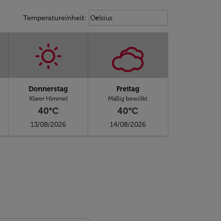
Weather unit option Celsius Select
keyboard_arrow_down
Temperatureinheit
:
Celsius
Donnerstag
Freitag
Klarer Himmel
Mäßig bewölkt
40°C
40°C
13/08/2026
14/08/2026