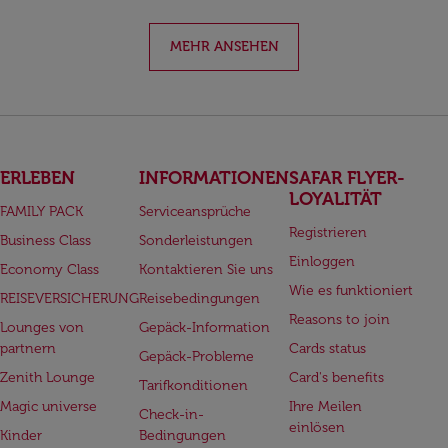
MEHR ANSEHEN
ERLEBEN
INFORMATIONEN
SAFAR FLYER-
LOYALITÄT
FAMILY PACK
Serviceansprüche
Registrieren
Business Class
Sonderleistungen
Einloggen
Economy Class
Kontaktieren Sie uns
Wie es funktioniert
REISEVERSICHERUNG
Reisebedingungen
Reasons to join
Lounges von
Gepäck-Information
partnern
Cards status
Gepäck-Probleme
Zenith Lounge
Card's benefits
Tarifkonditionen
Magic universe
Ihre Meilen
Check-in-
einlösen
Kinder
Bedingungen