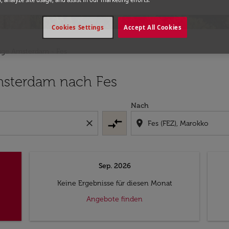
Cookies Settings
Accept All Cookies
üge Amsterdam - Fes
msterdam nach Fes
Nach
compare_arrows
close
location_on
Sep. 2026
Keine Ergebnisse für diesen Monat
Angebote finden