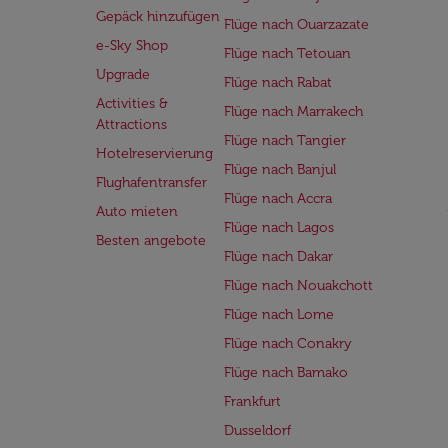
Gepäck hinzufügen
Flüge nach Ouarzazate
e-Sky Shop
Flüge nach Tetouan
Upgrade
Flüge nach Rabat
Activities &
Flüge nach Marrakech
Attractions
Flüge nach Tangier
Hotelreservierung
Flüge nach Banjul
Flughafentransfer
Flüge nach Accra
Auto mieten
Flüge nach Lagos
Besten angebote
Flüge nach Dakar
Flüge nach Nouakchott
Flüge nach Lome
Flüge nach Conakry
Flüge nach Bamako
Frankfurt
Dusseldorf