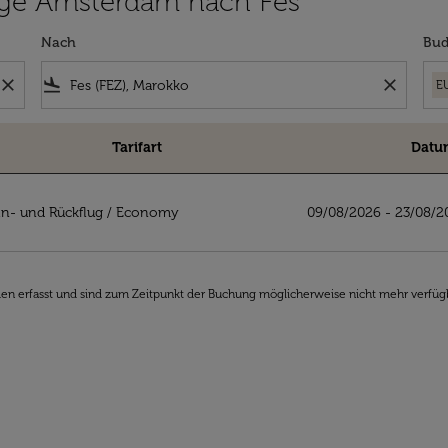
lüge Amsterdam nach Fes
Nach
Bud
close
flight_land
close
E
Tarifart
Datu
ach Fes
n- und Rückflug
/
Economy
09/08/2026 - 23/08/2
den erfasst und sind zum Zeitpunkt der Buchung möglicherweise nicht mehr verfüg