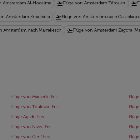
flight_takeoff
flight_takeoff
on Amsterdam Al-Hoceima
Flüge von Amsterdam Tétouan
F
flight_takeoff
von Amsterdam Errachidia
Flüge von Amsterdam nach Casablanc
flight_takeoff
on Amsterdam nach Marrakesch
Flüge von Amsterdam Zagora (M
Flüge von Marseille Fes
Flüge
Flüge von Toulouse Fes
Flüge
Flüge Agadir Fes
Flüge
Flüge von Nizza Fes
Flüge
Flüge von Genf Fes
Flüge