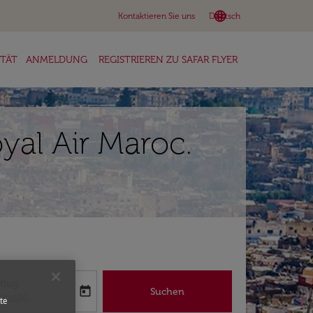
language
keyboard_arrow_down
Kontaktieren Sie uns
Deutsch
ITÄT
ANMELDUNG
REGISTRIEREN ZU SAFAR FLYER
al Air Maroc.
flug
today
Suchen
abel
oking-return-date-aria-label
8/2026
te