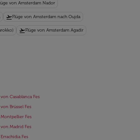
lüge von Amsterdam Nador
flight_takeoff
a
Flüge von Amsterdam nach Oujda
flight_takeoff
arokko)
Flüge von Amsterdam Agadir
 von Casablanca Fes
 von Brüssel Fes
 Montpellier Fes
 von Madrid Fes
 Errachidia Fes