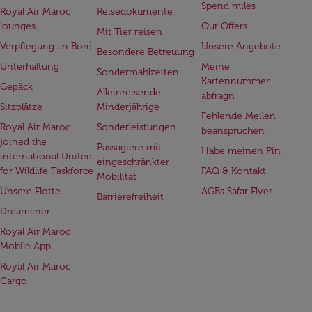
Spend miles
Royal Air Maroc
Reisedokumente
lounges
Our Offers
Mit Tier reisen
Verpflegung an Bord
Unsere Angebote
Besondere Betreuung
Unterhaltung
Meine
Sondermahlzeiten
Kartennummer
Gepäck
Alleinreisende
abfragn
Sitzplätze
Minderjährige
Fehlende Meilen
Royal Air Maroc
Sonderleistungen
beanspruchen
joined the
Passagiere mit
Habe meinen Pin
international United
eingeschränkter
for Wildlife Taskforce
FAQ & Kontakt
Mobilität
Unsere Flotte
AGBs Safar Flyer
Barrierefreiheit
Dreamliner
Royal Air Maroc
Mobile App
Royal Air Maroc
Cargo