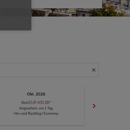
close
Okt. 2026
N
Von
EUR 433,38
*
chevron_right
Keine Ergebn
Angesehen: vor 1 Tag
Ange
Hin-und Rückflug
/
Economy