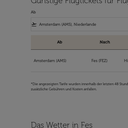
Günstige Flugtickets für F
Ab
flight_takeoff
Ab
Nach
Günstige Flugtickets für Flüge Amsterdam n
Amsterdam (AMS)
Fes (FEZ)
Hi
*Die angezeigten Tarife wurden innerhalb der letzten 48 Stun
zusätzliche Gebühren und Kosten anfallen.
Das Wetter in Fes