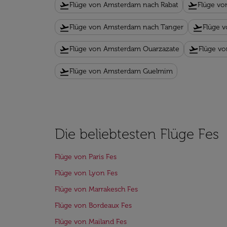
flight_takeoff
flight_takeoff
Flüge von Amsterdam nach Rabat
Flüge v
flight_takeoff
flight_takeoff
Flüge von Amsterdam nach Tanger
Flüge 
flight_takeoff
flight_takeoff
Flüge von Amsterdam Ouarzazate
Flüge v
flight_takeoff
Flüge von Amsterdam Guelmim
Die beliebtesten Flüge Fes
Flüge von Paris Fes
Flüge von Lyon Fes
Flüge von Marrakesch Fes
Flüge von Bordeaux Fes
Flüge von Mailand Fes