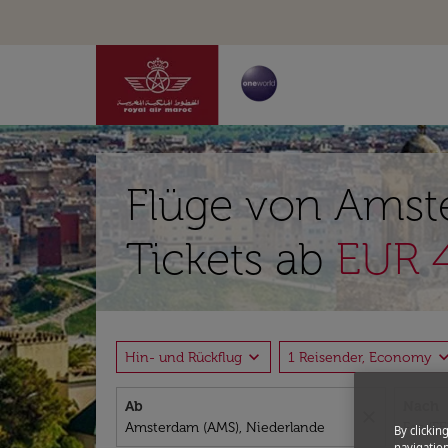
Flüge von Amste
Tickets ab
EUR 4
expand_more
expand_
Hin- und Rückflug
1 Reisender, Economy
Ab
Nach
close
By clickin
navigation