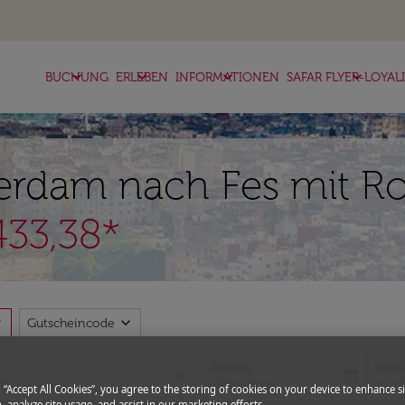
keyboard_arrow_down
keyboard_arrow_down
keyboard_arrow_down
keyboard_arrow_down
BUCHUNG
ERLEBEN
INFORMATIONEN
SAFAR FLYER-LOYAL
rdam nach Fes mit Roy
33,38*
more
expand_more
Gutscheincode
Abflug
Rück
close
today
fc-booking-departure-date-aria-l
fc-bo
15/08/2026
22/0
g “Accept All Cookies”, you agree to the storing of cookies on your device to enhance si
, analyze site usage, and assist in our marketing efforts.