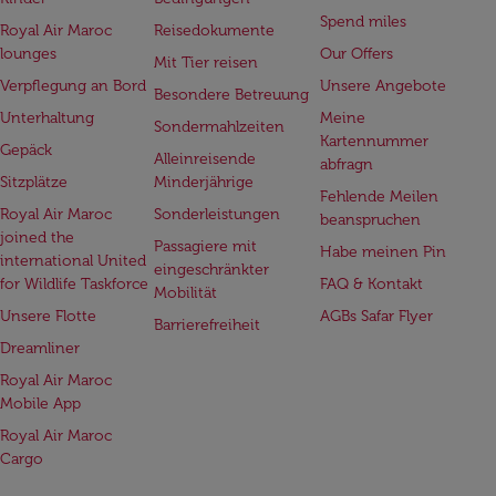
Spend miles
Royal Air Maroc
Reisedokumente
lounges
Our Offers
Mit Tier reisen
Verpflegung an Bord
Unsere Angebote
Besondere Betreuung
Unterhaltung
Meine
Sondermahlzeiten
Kartennummer
Gepäck
Alleinreisende
abfragn
Sitzplätze
Minderjährige
Fehlende Meilen
Royal Air Maroc
Sonderleistungen
beanspruchen
joined the
Passagiere mit
Habe meinen Pin
international United
eingeschränkter
for Wildlife Taskforce
FAQ & Kontakt
Mobilität
Unsere Flotte
AGBs Safar Flyer
Barrierefreiheit
Dreamliner
Royal Air Maroc
Mobile App
Royal Air Maroc
Cargo