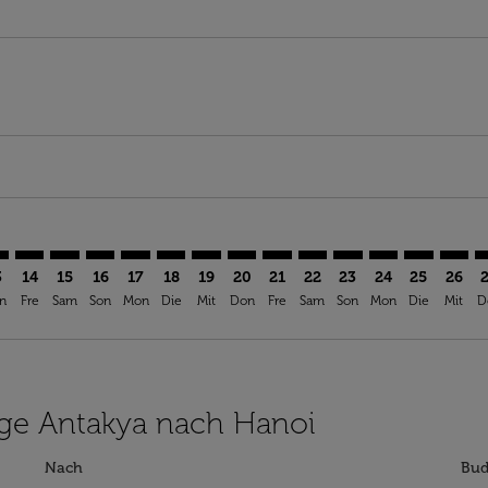
aimer. Angebote finden
isclaimer. Angebote finden
rs-disclaimer. Angebote finden
offers-disclaimer. Angebote finden
iew-offers-disclaimer. Angebote finden
mp-view-offers-disclaimer. Angebote finden
N: cmp-view-offers-disclaimer. Angebote finden
Y–HAN: cmp-view-offers-disclaimer. Angebote finden
HTY–HAN: cmp-view-offers-disclaimer. Angebote finden
HTY–HAN: cmp-view-offers-disclaimer. Angebote find
HTY–HAN: cmp-view-offers-disclaimer. Angebote 
HTY–HAN: cmp-view-offers-disclaimer. Angeb
HTY–HAN: cmp-view-offers-disclaimer. A
HTY–HAN: cmp-view-offers-disclaime
HTY–HAN: cmp-view-offers-disc
HTY–HAN: cmp-view-offers-
HTY–HAN: cmp-view-off
HTY–HAN: cmp-view
HTY–HAN: cmp-
HTY–HAN: 
HTY–H
H
3
14
15
16
17
18
19
20
21
22
23
24
25
26
n
Fre
Sam
Son
Mon
Die
Mit
Don
Fre
Sam
Son
Mon
Die
Mit
D
lüge Antakya nach Hanoi
Nach
Bud