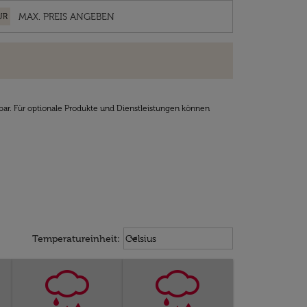
UR
bar. Für optionale Produkte und Dienstleistungen können
Weather unit option Celsius Select
keyboard_arrow_down
Temperatureinheit
:
Celsius