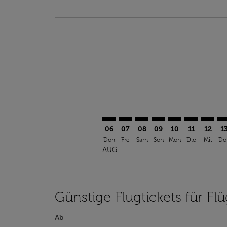
Displaying fares for August-2026
HTY–HAN: cmp-view-offers-discl
HTY–HAN: cmp-view-offers-d
HTY–HAN: cmp-view-offe
HTY–HAN: cmp-view-
HTY–HAN: cmp-v
HTY–HAN: c
HTY–HA
HT
06
07
08
09
10
11
12
1
Don
Fre
Sam
Son
Mon
Die
Mit
Do
AUG.
Günstige Flugtickets für F
Ab