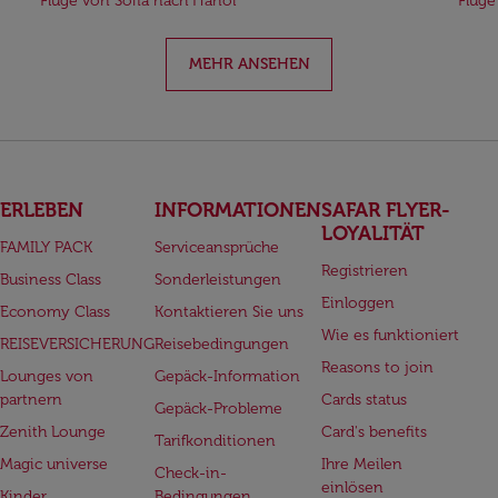
Flüge von Sofia nach Hanoi
Flüge
MEHR ANSEHEN
ERLEBEN
INFORMATIONEN
SAFAR FLYER-
LOYALITÄT
FAMILY PACK
Serviceansprüche
Registrieren
Business Class
Sonderleistungen
Einloggen
Economy Class
Kontaktieren Sie uns
Wie es funktioniert
REISEVERSICHERUNG
Reisebedingungen
Reasons to join
Lounges von
Gepäck-Information
partnern
Cards status
Gepäck-Probleme
Zenith Lounge
Card's benefits
Tarifkonditionen
Magic universe
Ihre Meilen
Check-in-
einlösen
Kinder
Bedingungen