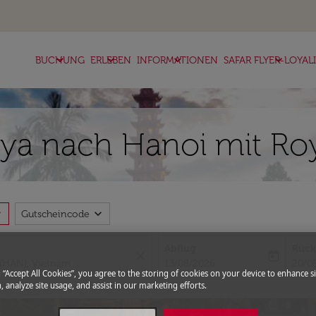
keyboard_arrow_down
keyboard_arrow_down
keyboard_arrow_down
keyboard_arrow_down
BUCHUNG
ERLEBEN
INFORMATIONEN
SAFAR FLYER-LOYAL
ya nach Hanoi mit Roy
more
expand_more
Gutscheincode
Abflug
Rück
close
today
fc-booking-departure-date-aria-l
fc-bo
13/08/2026
20/0
g “Accept All Cookies”, you agree to the storing of cookies on your device to enhance si
, analyze site usage, and assist in our marketing efforts.