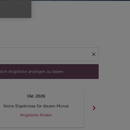
isedatum aus, um sich Angebote anzeigen zu lassen.
close
 sich Angebote anzeigen zu lassen.
Okt. 2026
N
chevron_right
Keine Ergebnisse für diesen Monat
Keine Ergebn
Angebote finden
Ange