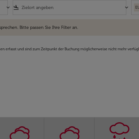
keyboard_arrow_down
flight_land
keyboard_arrow_down
E
hen. Bitte passen Sie Ihre Filter an.
sprechen. Bitte passen Sie Ihre Filter an.
den erfasst und sind zum Zeitpunkt der Buchung möglicherweise nicht mehr verfüg