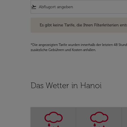
flight_takeoff
Es gibt keine Tarife, die Ihren Filterkriterien entsprec
Es gibt keine Tarife, die Ihren Filterkriterien ent
*Die angezeigten Tarife wurden innerhalb der letzten 48 Stun
zusätzliche Gebühren und Kosten anfallen.
Das Wetter in Hanoi