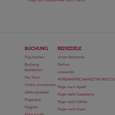
Flüge von Jacksonville nach Hanoi
BUCHUNG
REISEZIELE
Flug buchen
Unser Netzwerk
Buchung
Partner
bearbeiten
oneworld
Pay Now
#DREAMAFRICA#MEETMOROCCO
Online einchecken
Flüge nach Agadir
Zahlungsweise
Flüge nach Casablanca
Flugstatus
Flüge nach Dakhla
Flugplan
Flüge nach Nador
Sitzauswahl