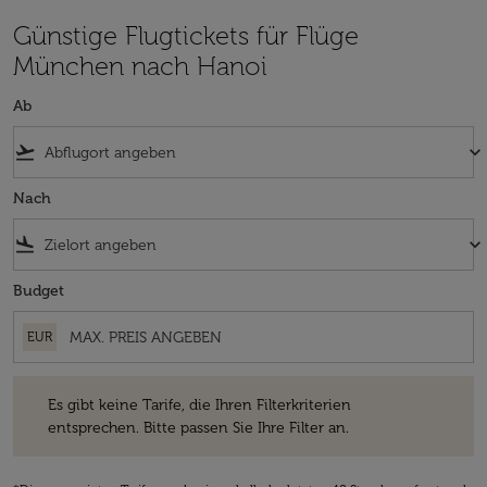
Günstige Flugtickets für Flüge
München nach Hanoi
Ab
flight_takeoff
keyboard_arrow_down
Nach
flight_land
keyboard_arrow_down
Budget
EUR
Es gibt keine Tarife, die Ihren Filterkriterien entsprechen. Bitte passe
Es gibt keine Tarife, die Ihren Filterkriterien
entsprechen. Bitte passen Sie Ihre Filter an.