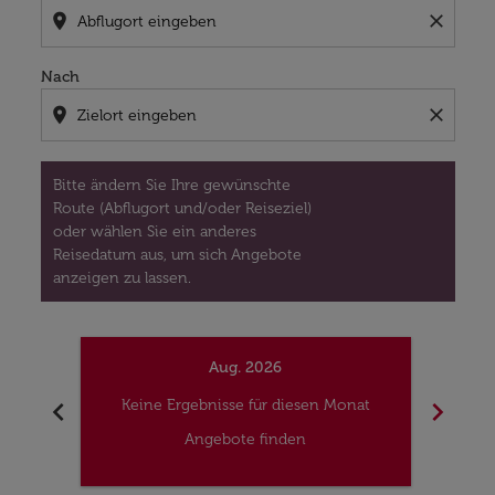
location_on
close
Nach
location_on
close
Bitte ändern Sie Ihre gewünschte
Route (Abflugort und/oder Reiseziel)
oder wählen Sie ein anderes
Reisedatum aus, um sich Angebote
anzeigen zu lassen.
Aug. 2026
chevron_left
chevron_right
Keine Ergebnisse für diesen Monat
Kei
Angebote finden