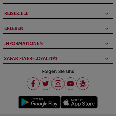
REISEZIELE
keyboard_arrow_down
ERLEBEN
keyboard_arrow_down
INFORMATIONEN
keyboard_arrow_down
SAFAR FLYER-LOYALITÄT
keyboard_arrow_down
Folgen Sie uns