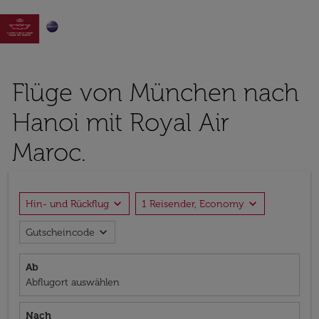

Flüge von München nach
Hanoi mit Royal Air
Maroc.
expand_more
expand_more
Hin- und Rückflug
1 Reisender, Economy
expand_more
Gutscheincode
Ab
Abflugort auswählen
Nach