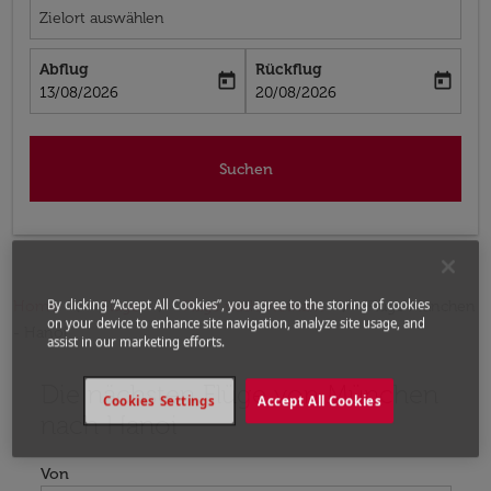
Zielort auswählen
Abflug
Rückflug
today
today
fc-booking-departure-date-aria-label
fc-booking-return-date-aria-label
13/08/2026
20/08/2026
Suchen
By clicking “Accept All Cookies”, you agree to the storing of cookies
Home
Flüge
Flüge nach Vietnam
Flüge München
on your device to enhance site navigation, analyze site usage, and
- Hanoi
assist in our marketing efforts.
Die nächsten Flüge von München
Bitte ändern Sie Ihre gewünschte Route (Abflugort un
Cookies Settings
Accept All Cookies
nach Hanoi
Von