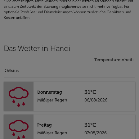
*Die angezeigten Tarife wurden innerhalb der letzten 48 Stunden erfasst und
sind zum Zeitpunkt der Buchung möglicherweise nicht mehr verfügbar. Für
optionale Produkte und Dienstleistungen können zusätzliche Gebühren und
Kosten anfallen.
Das Wetter in Hanoi
Temperatureinheit
:
Weather unit option Celsius Selected
keyboard_arrow_down
Celsius
31°C
Donnerstag
Mäßiger Regen
06/08/2026
31°C
Freitag
Mäßiger Regen
07/08/2026