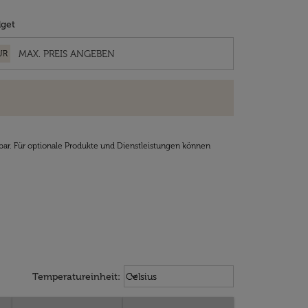
get
UR
bar. Für optionale Produkte und Dienstleistungen können
Weather unit option Celsius Select
keyboard_arrow_down
Temperatureinheit
:
Celsius