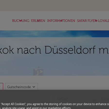
keyboard_arrow_down
keyboard_arrow_down
keyboard_arrow_down
keyboard_arrow_down
BUCHUNG
ERLEBEN
INFORMATIONEN
SAFAR FLYER-LOYAL
ok nach Düsseldorf mi
more
expand_more
Gutscheincode
Abflug
Rück
today
fc-booking-departure-date-aria-l
fc-bo
13/08/2026
20/0
g “Accept All Cookies”, you agree to the storing of cookies on your device to enhance si
, analyze site usage, and assist in our marketing efforts.