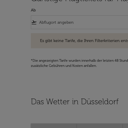
Ab
flight_takeoff
Es gibt keine Tarife, die Ihren Filterkriterien entsprec
Es gibt keine Tarife, die Ihren Filterkriterien ent
*Die angezeigten Tarife wurden innerhalb der letzten 48 Stun
zusätzliche Gebühren und Kosten anfallen.
Das Wetter in Düsseldorf