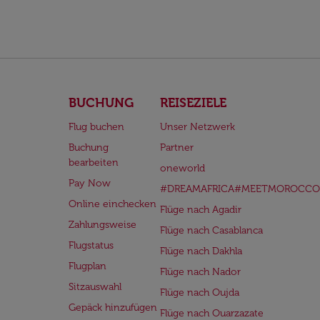
BUCHUNG
REISEZIELE
Flug buchen
Unser Netzwerk
Buchung
Partner
bearbeiten
oneworld
Pay Now
#DREAMAFRICA#MEETMOROCCO
Online einchecken
Flüge nach Agadir
Zahlungsweise
Flüge nach Casablanca
Flugstatus
Flüge nach Dakhla
Flugplan
Flüge nach Nador
Sitzauswahl
Flüge nach Oujda
Gepäck hinzufügen
Flüge nach Ouarzazate