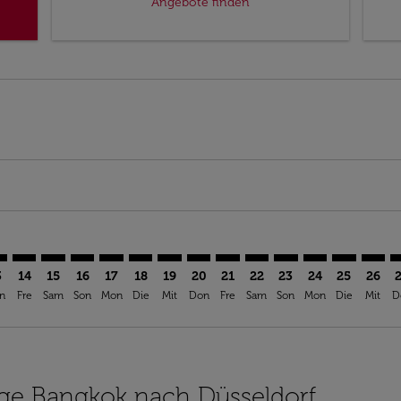
Angebote finden
aimer. Angebote finden
isclaimer. Angebote finden
rs-disclaimer. Angebote finden
offers-disclaimer. Angebote finden
iew-offers-disclaimer. Angebote finden
mp-view-offers-disclaimer. Angebote finden
S: cmp-view-offers-disclaimer. Angebote finden
K–DUS: cmp-view-offers-disclaimer. Angebote finden
BKK–DUS: cmp-view-offers-disclaimer. Angebote finden
BKK–DUS: cmp-view-offers-disclaimer. Angebote find
BKK–DUS: cmp-view-offers-disclaimer. Angebote 
BKK–DUS: cmp-view-offers-disclaimer. Angeb
BKK–DUS: cmp-view-offers-disclaimer. A
BKK–DUS: cmp-view-offers-disclaime
BKK–DUS: cmp-view-offers-discl
BKK–DUS: cmp-view-offers-
BKK–DUS: cmp-view-off
BKK–DUS: cmp-view
BKK–DUS: cmp-
BKK–DUS: 
BKK–D
B
3
14
15
16
17
18
19
20
21
22
23
24
25
26
n
Fre
Sam
Son
Mon
Die
Mit
Don
Fre
Sam
Son
Mon
Die
Mit
D
lüge Bangkok nach Düsseldorf