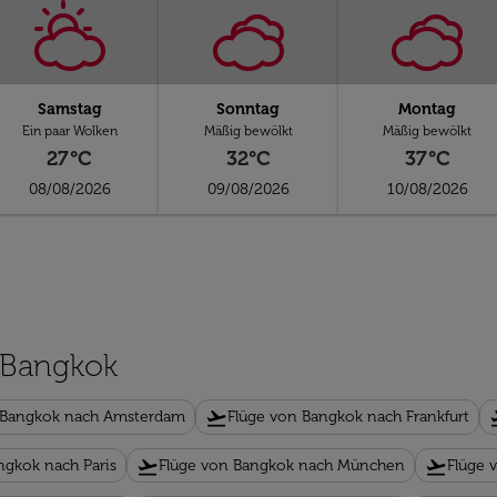
Samstag
Sonntag
Montag
Ein paar Wolken
Mäßig bewölkt
Mäßig bewölkt
27°C
32°C
37°C
08/08/2026
09/08/2026
10/08/2026
n Bangkok
flight_takeoff
flig
 Bangkok nach Amsterdam
Flüge von Bangkok nach Frankfurt
flight_takeoff
flight_takeoff
ngkok nach Paris
Flüge von Bangkok nach München
Flüge 