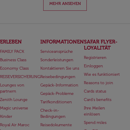
MEHR ANSEHEN
ERLEBEN
INFORMATIONEN
SAFAR FLYER-
LOYALITÄT
FAMILY PACK
Serviceansprüche
Registrieren
Business Class
Sonderleistungen
Einloggen
Economy Class
Kontaktieren Sie uns
Wie es funktioniert
REISEVERSICHERUNG
Reisebedingungen
Reasons to join
Lounges von
Gepäck-Information
partnern
Cards status
Gepäck-Probleme
Zenith Lounge
Card's benefits
Tarifkonditionen
Magic universe
Ihre Meilen
Check-in-
einlösen
Kinder
Bedingungen
Spend miles
Royal Air Maroc
Reisedokumente