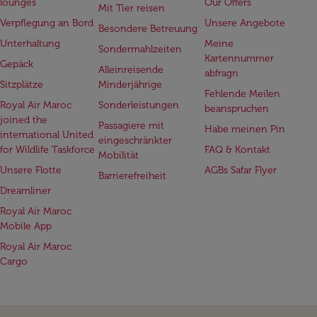
lounges
Our Offers
Mit Tier reisen
Verpflegung an Bord
Unsere Angebote
Besondere Betreuung
Unterhaltung
Meine
Sondermahlzeiten
Kartennummer
Gepäck
Alleinreisende
abfragn
Sitzplätze
Minderjährige
Fehlende Meilen
Royal Air Maroc
Sonderleistungen
beanspruchen
joined the
Passagiere mit
Habe meinen Pin
international United
eingeschränkter
for Wildlife Taskforce
FAQ & Kontakt
Mobilität
Unsere Flotte
AGBs Safar Flyer
Barrierefreiheit
Dreamliner
Royal Air Maroc
Mobile App
Royal Air Maroc
Cargo