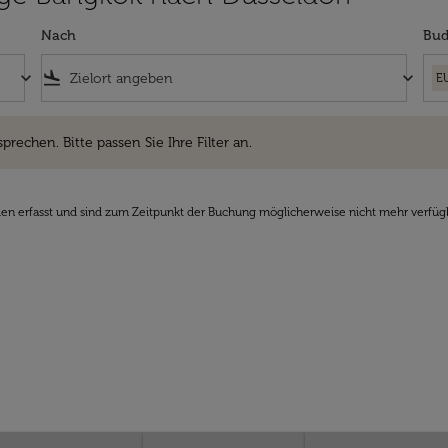
Nach
Bud
keyboard_arrow_down
flight_land
keyboard_arrow_down
E
hen. Bitte passen Sie Ihre Filter an.
sprechen. Bitte passen Sie Ihre Filter an.
den erfasst und sind zum Zeitpunkt der Buchung möglicherweise nicht mehr verfüg