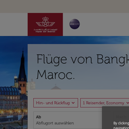
Flüge von Bangk
Maroc.
expand_more
expand_
Hin- und Rückflug
1 Reisender, Economy
Ab
Nach
By clickin
navigation