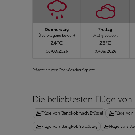
Donnerstag
Freitag
Überwiegend bewölkt
Mäßig bewölkt
24°C
23°C
06/08/2026
07/08/2026
Präsentiert von
: OpenWeatherMap.org
Die beliebtesten Flüge vo
flight_takeoff
flight_takeoff
Flüge von Bangkok nach Brüssel
Flüge von
flight_takeoff
flight_takeoff
Flüge von Bangkok Straßburg
Flüge von Ba