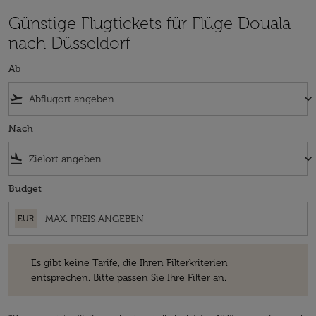
Günstige Flugtickets für Flüge Douala
nach Düsseldorf
Ab
flight_takeoff
keyboard_arrow_down
Nach
flight_land
keyboard_arrow_down
Budget
EUR
Es gibt keine Tarife, die Ihren Filterkriterien entsprechen. Bitte passe
Es gibt keine Tarife, die Ihren Filterkriterien
entsprechen. Bitte passen Sie Ihre Filter an.