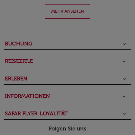
MEHR ANSEHEN
BUCHUNG
keyboard_arrow_down
REISEZIELE
keyboard_arrow_down
ERLEBEN
keyboard_arrow_down
INFORMATIONEN
keyboard_arrow_down
SAFAR FLYER-LOYALITÄT
keyboard_arrow_down
Folgen Sie uns