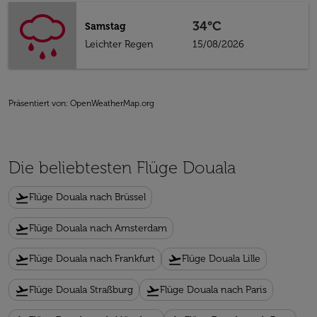
34°C
Samstag
Leichter Regen
15/08/2026
Präsentiert von
: OpenWeatherMap.org
Die beliebtesten Flüge Douala
flight_takeoff
Flüge Douala nach Brüssel
flight_takeoff
Flüge Douala nach Amsterdam
flight_takeoff
flight_takeoff
Flüge Douala nach Frankfurt
Flüge Douala Lille
flight_takeoff
flight_takeoff
Flüge Douala Straßburg
Flüge Douala nach Paris