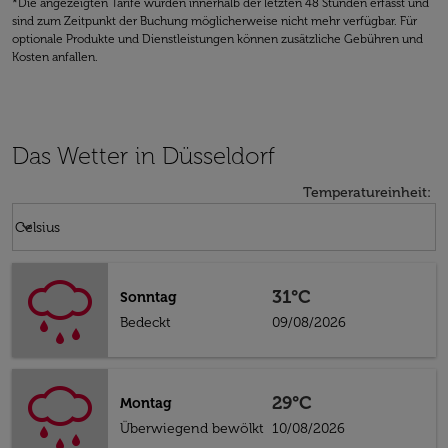
*Die angezeigten Tarife wurden innerhalb der letzten 48 Stunden erfasst und
sind zum Zeitpunkt der Buchung möglicherweise nicht mehr verfügbar. Für
optionale Produkte und Dienstleistungen können zusätzliche Gebühren und
Kosten anfallen.
Das Wetter in Düsseldorf
Temperatureinheit
:
Weather unit option Celsius Selected
keyboard_arrow_down
Celsius
31°C
Sonntag
Bedeckt
09/08/2026
29°C
Montag
Überwiegend bewölkt
10/08/2026