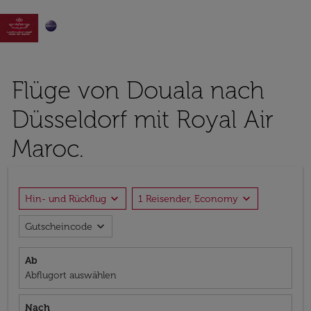

Flüge von Douala nach
Düsseldorf mit Royal Air
Maroc.
expand_more
expand_more
Hin- und Rückflug
1 Reisender, Economy
expand_more
Gutscheincode
Ab
Abflugort auswählen
Nach