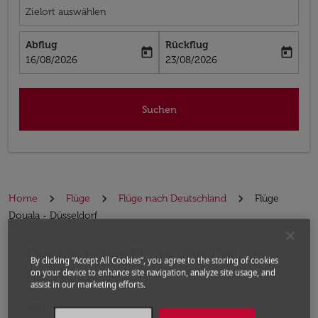
Zielort auswählen
Abflug
Rückflug
today
today
fc-booking-departure-date-aria-label
fc-booking-return-date-aria-label
16/08/2026
23/08/2026
Suchen
Home
Flüge
Flüge nach Deutschland
Flüge
Douala - Düsseldorf
Die nächsten Flüge von Douala
Bitte ändern Sie Ihre gewünschte Route (Abflugort un
By clicking “Accept All Cookies”, you agree to the storing of cookies
nach Düsseldorf
on your device to enhance site navigation, analyze site usage, and
assist in our marketing efforts.
Von