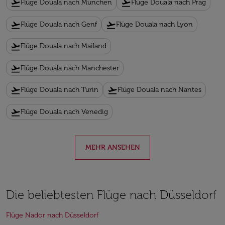
flight_takeoff
flight_takeoff
Flüge Douala nach München
Flüge Douala nach Prag
flight_takeoff
flight_takeoff
Flüge Douala nach Genf
Flüge Douala nach Lyon
flight_takeoff
Flüge Douala nach Mailand
flight_takeoff
Flüge Douala nach Manchester
flight_takeoff
flight_takeoff
Flüge Douala nach Turin
Flüge Douala nach Nantes
flight_takeoff
Flüge Douala nach Venedig
MEHR ANSEHEN
Die beliebtesten Flüge nach Düsseldorf
Flüge Nador nach Düsseldorf