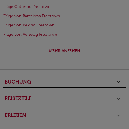
Flüge Cotonou Freetown
Flüge von Barcelona Freetown
Flüge von Peking Freetown
Flüge von Venedig Freetown
MEHR ANSEHEN
BUCHUNG
keyboard_arrow_down
REISEZIELE
keyboard_arrow_down
ERLEBEN
keyboard_arrow_down