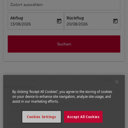
Zielort auswählen
Abflug
Rückflug
today
today
fc-booking-departure-date-aria-label
fc-booking-return-date-aria-label
13/08/2026
20/08/2026
Suchen
Home
Flüge
Flüge nach Sierra Leone
Flüge
Banjul - Freetown
By clicking “Accept All Cookies”, you agree to the storing of cookies
on your device to enhance site navigation, analyze site usage, and
Die nächsten Flüge von Banjul
Bitte ändern Sie Ihre gewünschte Route (Abflugort un
assist in our marketing efforts.
nach Freetown
Cookies Settings
Accept All Cookies
Von