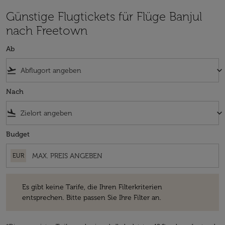
Günstige Flugtickets für Flüge Banjul
nach Freetown
Ab
flight_takeoff
keyboard_arrow_down
Nach
flight_land
keyboard_arrow_down
Budget
EUR
Es gibt keine Tarife, die Ihren Filterkriterien entsprechen. Bitte passe
Es gibt keine Tarife, die Ihren Filterkriterien
entsprechen. Bitte passen Sie Ihre Filter an.