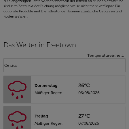
*Die angezeigten Tarife wurden innerhalb der letzten 48 Stunden erfasst und
sind zum Zeitpunkt der Buchung möglicherweise nicht mehr verfügbar. Für
optionale Produkte und Dienstleistungen können zusätzliche Gebühren und
Kosten anfallen.
Das Wetter in Freetown
Temperatureinheit
:
Weather unit option Celsius Selected
keyboard_arrow_down
Celsius
26°C
Donnerstag
Mäßiger Regen
06/08/2026
27°C
Freitag
Mäßiger Regen
07/08/2026