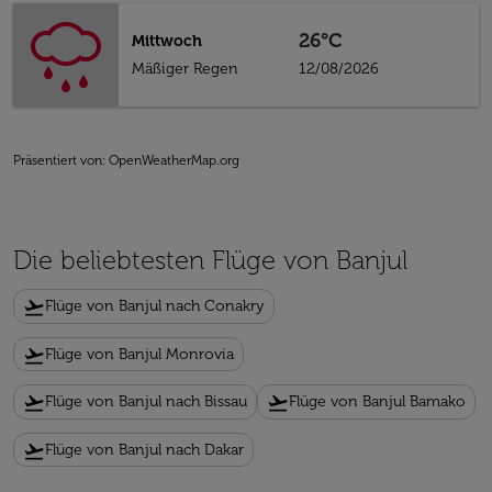
26°C
Mittwoch
Mäßiger Regen
12/08/2026
Präsentiert von
: OpenWeatherMap.org
Die beliebtesten Flüge von Banjul
flight_takeoff
Flüge von Banjul nach Conakry
flight_takeoff
Flüge von Banjul Monrovia
flight_takeoff
flight_takeoff
Flüge von Banjul nach Bissau
Flüge von Banjul Bamako
flight_takeoff
Flüge von Banjul nach Dakar