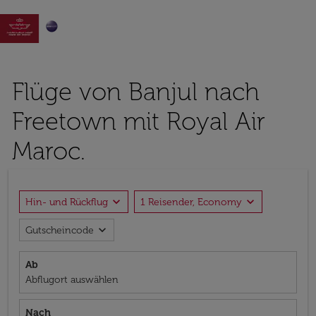

Flüge von Banjul nach
Freetown mit Royal Air
Maroc.
expand_more
expand_more
Hin- und Rückflug
1 Reisender, Economy
expand_more
Gutscheincode
Ab
Abflugort auswählen
Nach