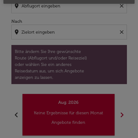
location_on
close
Nach
location_on
close
Bitte ändern Sie Ihre gewünschte
Route (Abflugort und/oder Reiseziel)
oder wählen Sie ein anderes
Reisedatum aus, um sich Angebote
anzeigen zu lassen.
Aug. 2026
chevron_left
chevron_right
Keine Ergebnisse für diesen Monat
Kei
Angebote finden