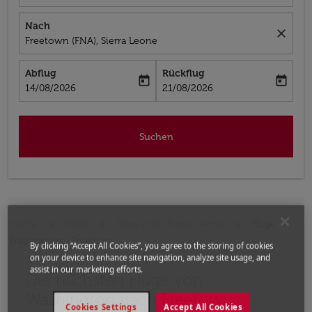
Nach
close
Freetown (FNA), Sierra Leone
Abflug
Rückflug
today
today
fc-booking-departure-date-aria-label
fc-booking-return-date-aria-label
14/08/2026
21/08/2026
Suchen
Home
Flüge
Flüge nach Sierra Leone
Flüge
Washington - Freetown
By clicking “Accept All Cookies”, you agree to the storing of cookies
on your device to enhance site navigation, analyze site usage, and
assist in our marketing efforts.
Die nächsten Flüge von
Bitte geben Sie einen anderen Monat oder ein anderes
Washington nach Freetown
Cookies Settings
Accept All Cookies