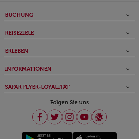
BUCHUNG
keyboard_arrow_down
REISEZIELE
keyboard_arrow_down
ERLEBEN
keyboard_arrow_down
INFORMATIONEN
keyboard_arrow_down
SAFAR FLYER-LOYALITÄT
keyboard_arrow_down
Folgen Sie uns