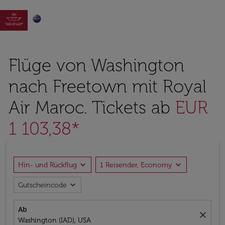

Flüge von Washington
nach Freetown mit Royal
Air Maroc. Tickets ab
EUR
1 103,38*
expand_more
expand_more
Hin- und Rückflug
1 Reisender, Economy
expand_more
Gutscheincode
Ab
close
Washington (IAD), USA