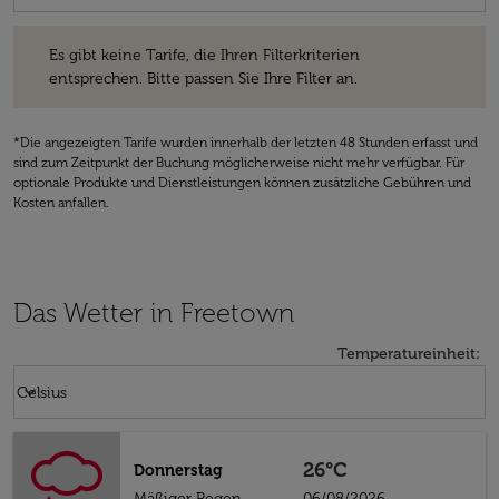
Es gibt keine Tarife, die Ihren Filterkriterien entsprechen. Bitte passe
Es gibt keine Tarife, die Ihren Filterkriterien
entsprechen. Bitte passen Sie Ihre Filter an.
*Die angezeigten Tarife wurden innerhalb der letzten 48 Stunden erfasst und
sind zum Zeitpunkt der Buchung möglicherweise nicht mehr verfügbar. Für
optionale Produkte und Dienstleistungen können zusätzliche Gebühren und
Kosten anfallen.
Das Wetter in Freetown
Temperatureinheit
:
Weather unit option Celsius Selected
keyboard_arrow_down
Celsius
26°C
Donnerstag
Mäßiger Regen
06/08/2026