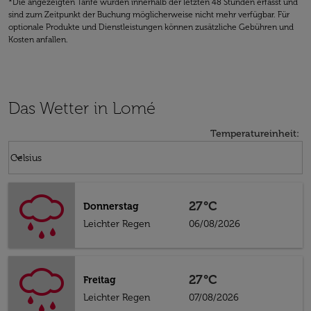
*Die angezeigten Tarife wurden innerhalb der letzten 48 Stunden erfasst und
sind zum Zeitpunkt der Buchung möglicherweise nicht mehr verfügbar. Für
optionale Produkte und Dienstleistungen können zusätzliche Gebühren und
Kosten anfallen.
Das Wetter in Lomé
Temperatureinheit
:
Weather unit option Celsius Selected
keyboard_arrow_down
Celsius
27°C
Donnerstag
Leichter Regen
06/08/2026
27°C
Freitag
Leichter Regen
07/08/2026