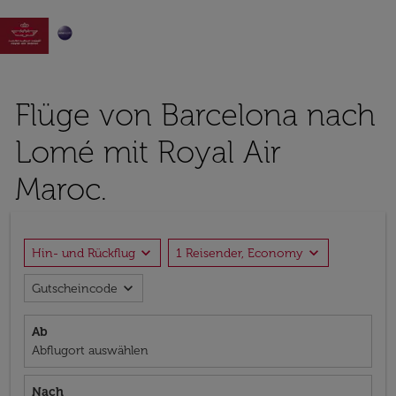

Flüge von Barcelona nach
Lomé mit Royal Air
Maroc.
expand_more
expand_more
Hin- und Rückflug
1 Reisender, Economy
expand_more
Gutscheincode
Ab
Abflugort auswählen
Nach