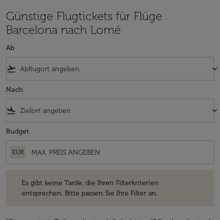
Günstige Flugtickets für Flüge
Barcelona nach Lomé
Ab
flight_takeoff
keyboard_arrow_down
Nach
flight_land
keyboard_arrow_down
Budget
EUR
Es gibt keine Tarife, die Ihren Filterkriterien entsprechen. Bitte passe
Es gibt keine Tarife, die Ihren Filterkriterien
entsprechen. Bitte passen Sie Ihre Filter an.