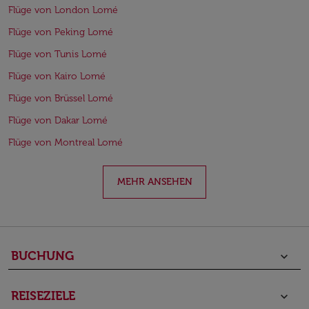
Flüge von London Lomé
Flüge von Peking Lomé
Flüge von Tunis Lomé
Flüge von Kairo Lomé
Flüge von Brüssel Lomé
Flüge von Dakar Lomé
Flüge von Montreal Lomé
MEHR ANSEHEN
BUCHUNG
keyboard_arrow_down
REISEZIELE
keyboard_arrow_down