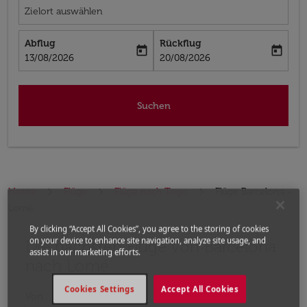
Zielort auswählen
Abflug
Rückflug
today
today
fc-booking-departure-date-aria-label
fc-booking-return-date-aria-label
13/08/2026
20/08/2026
Suchen
Home
Flüge
Flüge nach Togo
Flüge Barcelona -
Lomé
By clicking “Accept All Cookies”, you agree to the storing of cookies
on your device to enhance site navigation, analyze site usage, and
Die nächsten Flüge von Barcelona
Bitte ändern Sie Ihre gewünschte Route (Abflugort un
assist in our marketing efforts.
nach Lomé
Cookies Settings
Accept All Cookies
Von