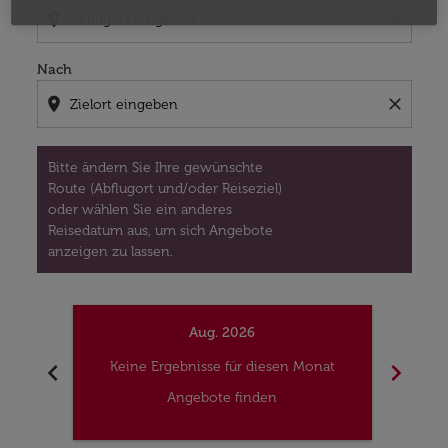
location_on
close
Nach
location_on
close
Bitte ändern Sie Ihre gewünschte
Route (Abflugort und/oder Reiseziel)
oder wählen Sie ein anderes
Reisedatum aus, um sich Angebote
anzeigen zu lassen.
Aug. 2026
chevron_left
chevron_right
Keine Ergebnisse für diesen Monat
Kei
Angebote finden