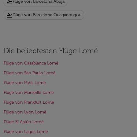
flight_takeoff
Flüge von Barcelona Abuja
flight_takeoff
Flüge von Barcelona Ouagadougou
Die beliebtesten Flüge Lomé
Flüge von Casablanca Lomé
Flüge von Sao Paulo Lomé
Flüge von Paris Lomé
Flüge von Marseille Lomé
Flüge von Frankfurt Lomé
Flüge von Lyon Lomé
Flüge El Aaiún Lomé
Flüge von Lagos Lomé