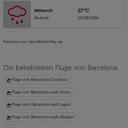
27°C
Mittwoch
Bedeckt
12/08/2026
Präsentiert von
: OpenWeatherMap.org
Die beliebtesten Flüge von Barcelona
flight_takeoff
Flüge von Barcelona Cotonou
flight_takeoff
Flüge von Barcelona nach Accra
flight_takeoff
Flüge von Barcelona nach Lagos
flight_takeoff
Flüge von Barcelona nach Abidjan