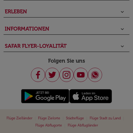
ERLEBEN
keyboard_arrow_down
INFORMATIONEN
keyboard_arrow_down
SAFAR FLYER-LOYALITÄT
keyboard_arrow_down
Folgen Sie uns
|
|
|
|
Flüge Zielländer
Flüge Zielorte
Städteflüge
Flüge Stadt zu Land
|
Flüge Abflugorte
Flüge Abflugländer