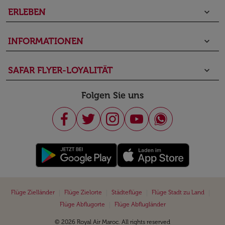
ERLEBEN
keyboard_arrow_down
INFORMATIONEN
keyboard_arrow_down
SAFAR FLYER-LOYALITÄT
keyboard_arrow_down
Folgen Sie uns
|
|
|
|
Flüge Zielländer
Flüge Zielorte
Städteflüge
Flüge Stadt zu Land
|
Flüge Abflugorte
Flüge Abflugländer
© 2026 Royal Air Maroc. All rights reserved