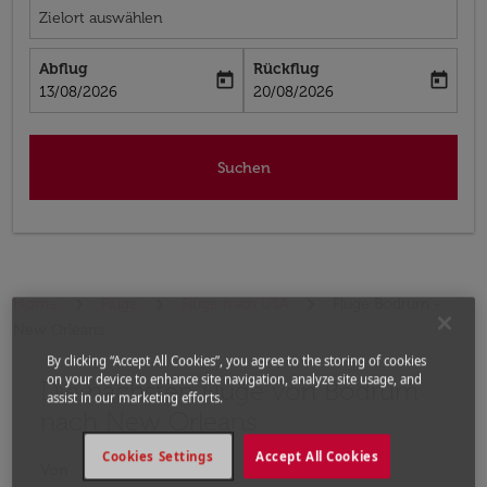
Zielort auswählen
Abflug
Rückflug
today
today
fc-booking-departure-date-aria-label
fc-booking-return-date-aria-label
13/08/2026
20/08/2026
Suchen
Home
Flüge
Flüge nach USA
Flüge Bodrum -
New Orleans
By clicking “Accept All Cookies”, you agree to the storing of cookies
on your device to enhance site navigation, analyze site usage, and
Die nächsten Flüge von Bodrum
Bitte ändern Sie Ihre gewünschte Route (Abflugort un
assist in our marketing efforts.
nach New Orleans
Cookies Settings
Accept All Cookies
Von