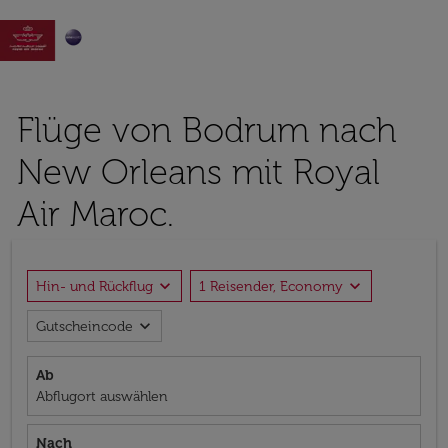

Flüge von Bodrum nach
New Orleans mit Royal
Air Maroc.
expand_more
expand_more
Hin- und Rückflug
1 Reisender, Economy
expand_more
Gutscheincode
Ab
Abflugort auswählen
Nach