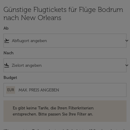
Günstige Flugtickets für Flüge Bodrum
nach New Orleans
Ab
flight_takeoff
keyboard_arrow_down
Nach
flight_land
keyboard_arrow_down
Budget
EUR
Es gibt keine Tarife, die Ihren Filterkriterien entsprechen. Bitte passe
Es gibt keine Tarife, die Ihren Filterkriterien
entsprechen. Bitte passen Sie Ihre Filter an.