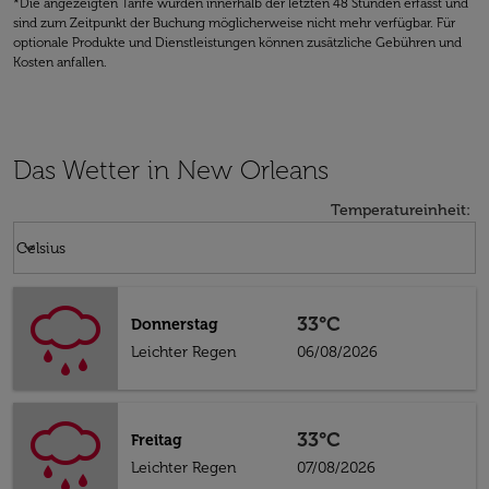
*Die angezeigten Tarife wurden innerhalb der letzten 48 Stunden erfasst und
sind zum Zeitpunkt der Buchung möglicherweise nicht mehr verfügbar. Für
optionale Produkte und Dienstleistungen können zusätzliche Gebühren und
Kosten anfallen.
Das Wetter in New Orleans
Temperatureinheit
:
Weather unit option Celsius Selected
keyboard_arrow_down
Celsius
33°C
Donnerstag
Leichter Regen
06/08/2026
33°C
Freitag
Leichter Regen
07/08/2026