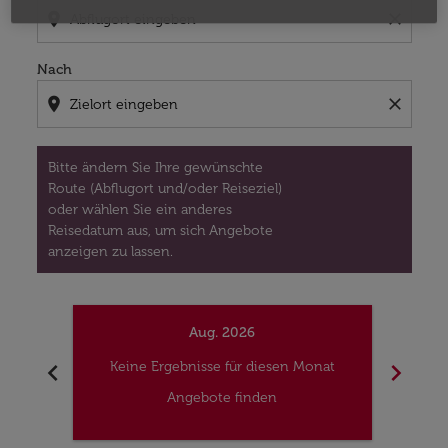
location_on
close
Nach
location_on
close
Bitte ändern Sie Ihre gewünschte
Route (Abflugort und/oder Reiseziel)
oder wählen Sie ein anderes
Reisedatum aus, um sich Angebote
anzeigen zu lassen.
Aug. 2026
chevron_left
chevron_right
Keine Ergebnisse für diesen Monat
Kei
Angebote finden