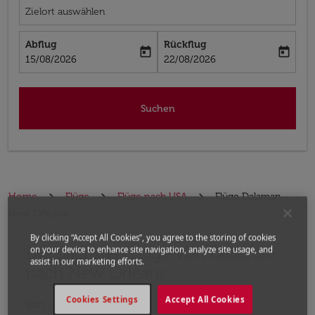
Zielort auswählen
Abflug
Rückflug
today
today
fc-booking-departure-date-aria-label
fc-booking-return-date-aria-label
15/08/2026
22/08/2026
Suchen
Home
Flüge
Flüge nach USA
Flüge Dalaman -
New Orleans
By clicking “Accept All Cookies”, you agree to the storing of cookies
Die nächsten Flüge von Dalaman
Bitte ändern Sie Ihre gewünschte Route (Abflugort un
on your device to enhance site navigation, analyze site usage, and
assist in our marketing efforts.
nach New Orleans
Cookies Settings
Accept All Cookies
Von