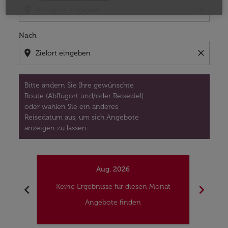
location_on
close
Nach
location_on
close
Bitte ändern Sie Ihre gewünschte
Route (Abflugort und/oder Reiseziel)
oder wählen Sie ein anderes
Reisedatum aus, um sich Angebote
anzeigen zu lassen.
Aug. 2026
chevron_left
chevron_right
Keine Ergebnisse für diesen Monat
Kei
Angebote finden