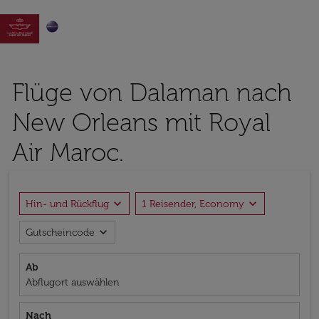

Flüge von Dalaman nach
New Orleans mit Royal
Air Maroc.
expand_more
expand_more
Hin- und Rückflug
1 Reisender, Economy
expand_more
Gutscheincode
Ab
Abflugort auswählen
Nach