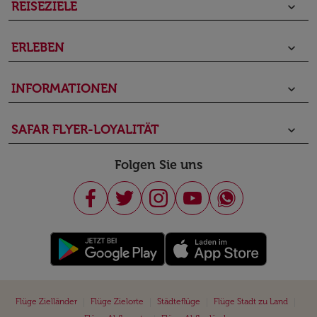
REISEZIELE
keyboard_arrow_down
ERLEBEN
keyboard_arrow_down
INFORMATIONEN
keyboard_arrow_down
SAFAR FLYER-LOYALITÄT
keyboard_arrow_down
Folgen Sie uns
|
|
|
|
Flüge Zielländer
Flüge Zielorte
Städteflüge
Flüge Stadt zu Land