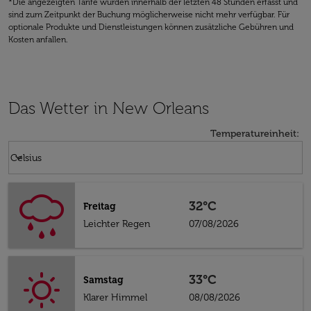
*Die angezeigten Tarife wurden innerhalb der letzten 48 Stunden erfasst und
sind zum Zeitpunkt der Buchung möglicherweise nicht mehr verfügbar. Für
optionale Produkte und Dienstleistungen können zusätzliche Gebühren und
Kosten anfallen.
Das Wetter in New Orleans
Temperatureinheit
:
Weather unit option Celsius Selected
keyboard_arrow_down
Celsius
32°C
Freitag
Leichter Regen
07/08/2026
33°C
Samstag
Klarer Himmel
08/08/2026