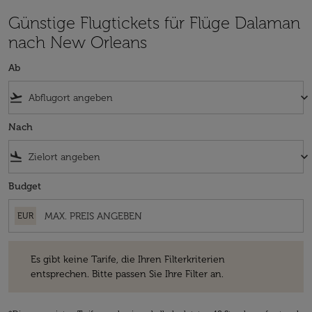
Günstige Flugtickets für Flüge Dalaman
nach New Orleans
Ab
flight_takeoff
keyboard_arrow_down
Nach
flight_land
keyboard_arrow_down
Budget
EUR
Es gibt keine Tarife, die Ihren Filterkriterien entsprechen. Bitte passe
Es gibt keine Tarife, die Ihren Filterkriterien
entsprechen. Bitte passen Sie Ihre Filter an.