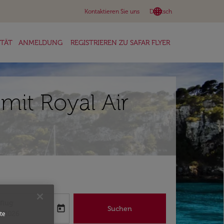
language
keyboard_arrow_down
Kontaktieren Sie uns
Deutsch
ITÄT
ANMELDUNG
REGISTRIEREN ZU SAFAR FLYER
mit Royal Air
flug
today
Suchen
abel
oking-return-date-aria-label
8/2026
te