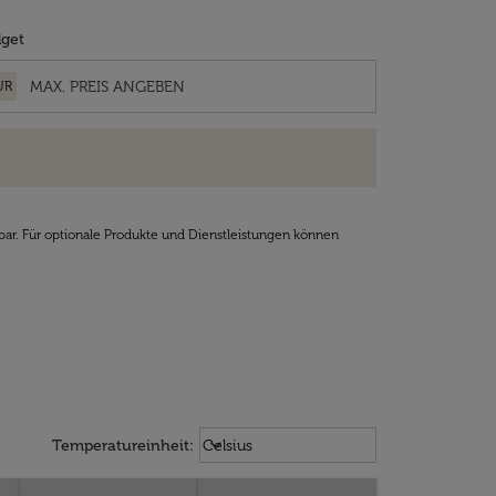
get
UR
bar. Für optionale Produkte und Dienstleistungen können
Weather unit option Celsius Select
keyboard_arrow_down
Temperatureinheit
:
Celsius