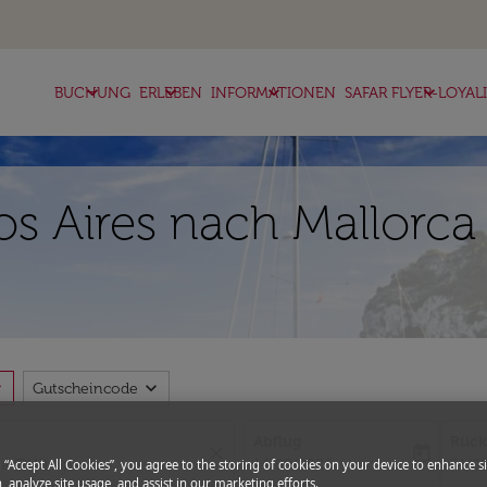
keyboard_arrow_down
keyboard_arrow_down
keyboard_arrow_down
keyboard_arrow_down
BUCHUNG
ERLEBEN
INFORMATIONEN
SAFAR FLYER-LOYAL
s Aires nach Mallorca 
more
expand_more
Gutscheincode
Abflug
Rück
close
today
fc-booking-departure-date-aria-l
fc-bo
14/08/2026
21/0
g “Accept All Cookies”, you agree to the storing of cookies on your device to enhance si
, analyze site usage, and assist in our marketing efforts.