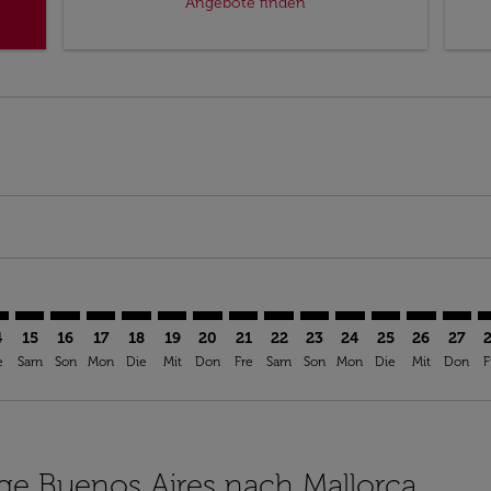
Angebote finden
imer. Angebote finden
sclaimer. Angebote finden
s-disclaimer. Angebote finden
offers-disclaimer. Angebote finden
iew-offers-disclaimer. Angebote finden
mp-view-offers-disclaimer. Angebote finden
I: cmp-view-offers-disclaimer. Angebote finden
E–PMI: cmp-view-offers-disclaimer. Angebote finden
EZE–PMI: cmp-view-offers-disclaimer. Angebote finden
EZE–PMI: cmp-view-offers-disclaimer. Angebote finde
EZE–PMI: cmp-view-offers-disclaimer. Angebote 
EZE–PMI: cmp-view-offers-disclaimer. Angeb
EZE–PMI: cmp-view-offers-disclaimer. A
EZE–PMI: cmp-view-offers-disclaime
EZE–PMI: cmp-view-offers-discl
EZE–PMI: cmp-view-offers-d
EZE–PMI: cmp-view-offe
EZE–PMI: cmp-view-
EZE–PMI: cmp-
EZE–PMI: 
EZE–P
E
4
15
16
17
18
19
20
21
22
23
24
25
26
27
e
Sam
Son
Mon
Die
Mit
Don
Fre
Sam
Son
Mon
Die
Mit
Don
F
lüge Buenos Aires nach Mallorca