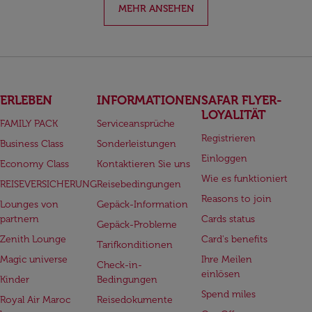
MEHR ANSEHEN
ERLEBEN
INFORMATIONEN
SAFAR FLYER-
LOYALITÄT
FAMILY PACK
Serviceansprüche
Registrieren
Business Class
Sonderleistungen
Einloggen
Economy Class
Kontaktieren Sie uns
Wie es funktioniert
REISEVERSICHERUNG
Reisebedingungen
Reasons to join
Lounges von
Gepäck-Information
partnern
Cards status
Gepäck-Probleme
Zenith Lounge
Card's benefits
Tarifkonditionen
Magic universe
Ihre Meilen
Check-in-
einlösen
Kinder
Bedingungen
Spend miles
Royal Air Maroc
Reisedokumente