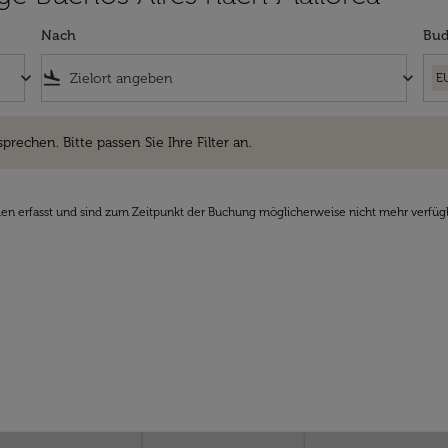
Nach
Bud
keyboard_arrow_down
flight_land
keyboard_arrow_down
E
hen. Bitte passen Sie Ihre Filter an.
sprechen. Bitte passen Sie Ihre Filter an.
den erfasst und sind zum Zeitpunkt der Buchung möglicherweise nicht mehr verfüg