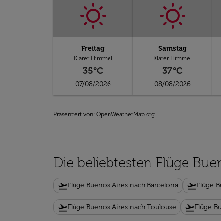
Freitag
Samstag
Klarer Himmel
Klarer Himmel
35°C
37°C
07/08/2026
08/08/2026
Präsentiert von
: OpenWeatherMap.org
Die beliebtesten Flüge Bue
flight_takeoff
flight_takeoff
Flüge Buenos Aires nach Barcelona
Flüge B
flight_takeoff
flight_takeoff
Flüge Buenos Aires nach Toulouse
Flüge Bu