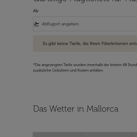
Ab
flight_takeoff
Es gibt keine Tarife, die Ihren Filterkriterien entsprec
Es gibt keine Tarife, die Ihren Filterkriterien ent
*Die angezeigten Tarife wurden innerhalb der letzten 48 Stun
zusätzliche Gebühren und Kosten anfallen.
Das Wetter in Mallorca