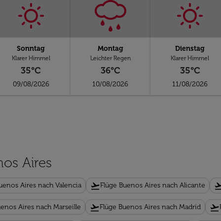
Sonntag
Montag
Dienstag
Klarer Himmel
Leichter Regen
Klarer Himmel
35°C
36°C
35°C
09/08/2026
10/08/2026
11/08/2026
nos Aires
flight_takeoff
flight_ta
uenos Aires nach Valencia
Flüge Buenos Aires nach Alicante
flight_takeoff
flight_takeoff
enos Aires nach Marseille
Flüge Buenos Aires nach Madrid