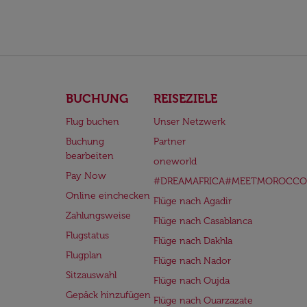
BUCHUNG
REISEZIELE
Flug buchen
Unser Netzwerk
Buchung
Partner
bearbeiten
oneworld
Pay Now
#DREAMAFRICA#MEETMOROCCO
Online einchecken
Flüge nach Agadir
Zahlungsweise
Flüge nach Casablanca
Flugstatus
Flüge nach Dakhla
Flugplan
Flüge nach Nador
Sitzauswahl
Flüge nach Oujda
Gepäck hinzufügen
Flüge nach Ouarzazate