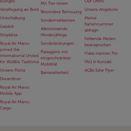
lounges
Our Offers
Mit Tier reisen
Verpflegung an Bord
Unsere Angebote
Besondere Betreuung
Unterhaltung
Meine
Sondermahlzeiten
Kartennummer
Gepäck
Alleinreisende
abfragn
Sitzplätze
Minderjährige
Fehlende Meilen
Royal Air Maroc
Sonderleistungen
beanspruchen
joined the
Passagiere mit
Habe meinen Pin
international United
eingeschränkter
for Wildlife Taskforce
FAQ & Kontakt
Mobilität
Unsere Flotte
AGBs Safar Flyer
Barrierefreiheit
Dreamliner
Royal Air Maroc
Mobile App
Royal Air Maroc
Cargo