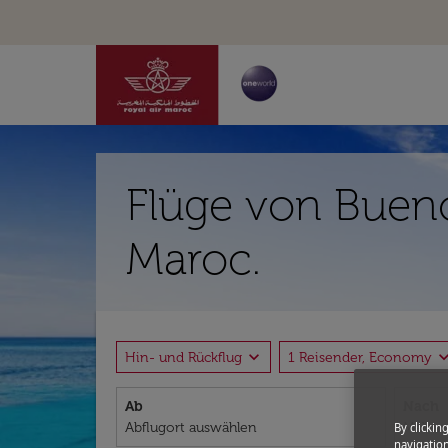
Flüge von Bueno
Maroc.
expand_more
expand_
Hin- und Rückflug
1 Reisender, Economy
Ab
Nach
By clickin
navigation