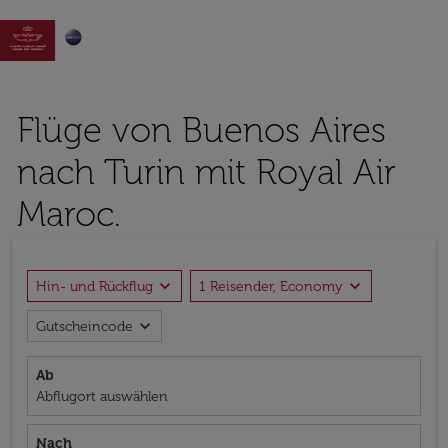

Flüge von Buenos Aires
nach Turin mit Royal Air
Maroc.
expand_more
expand_more
Hin- und Rückflug
1 Reisender, Economy
expand_more
Gutscheincode
Ab
Abflugort auswählen
Nach