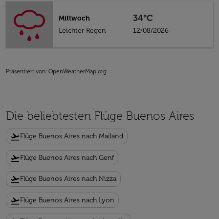
34°C
Mittwoch
Leichter Regen
12/08/2026
Präsentiert von
: OpenWeatherMap.org
Die beliebtesten Flüge Buenos Aires
flight_takeoff
Flüge Buenos Aires nach Mailand
flight_takeoff
Flüge Buenos Aires nach Genf
flight_takeoff
Flüge Buenos Aires nach Nizza
flight_takeoff
Flüge Buenos Aires nach Lyon