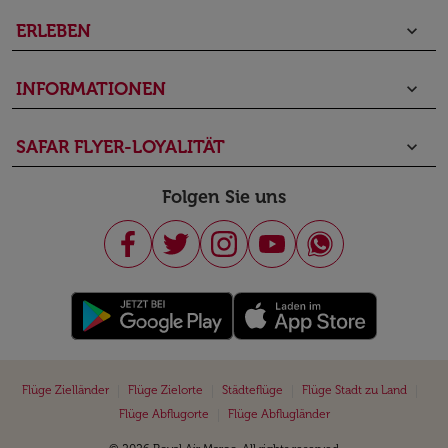
ERLEBEN
keyboard_arrow_down
INFORMATIONEN
keyboard_arrow_down
SAFAR FLYER-LOYALITÄT
keyboard_arrow_down
Folgen Sie uns
|
|
|
|
Flüge Zielländer
Flüge Zielorte
Städteflüge
Flüge Stadt zu Land
|
Flüge Abflugorte
Flüge Abflugländer