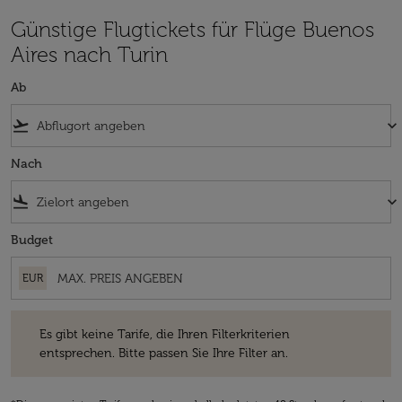
Günstige Flugtickets für Flüge Buenos
Aires nach Turin
Ab
flight_takeoff
keyboard_arrow_down
Nach
flight_land
keyboard_arrow_down
Budget
EUR
Es gibt keine Tarife, die Ihren Filterkriterien entsprechen. Bitte passe
Es gibt keine Tarife, die Ihren Filterkriterien
entsprechen. Bitte passen Sie Ihre Filter an.