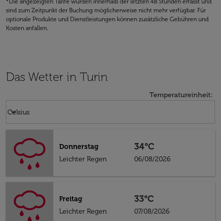
*Die angezeigten Tarife wurden innerhalb der letzten 48 Stunden erfasst und
sind zum Zeitpunkt der Buchung möglicherweise nicht mehr verfügbar. Für
optionale Produkte und Dienstleistungen können zusätzliche Gebühren und
Kosten anfallen.
Das Wetter in Turin
Temperatureinheit
:
Weather unit option Celsius Selected
keyboard_arrow_down
Celsius
34°C
Donnerstag
Leichter Regen
06/08/2026
33°C
Freitag
Leichter Regen
07/08/2026