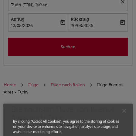
close
Turin (TRN), Italien
Abflug
Rückflug
today
today
fc-booking-departure-date-aria-label
fc-booking-return-date-aria-label
13/08/2026
20/08/2026
Suchen
Home
Flüge
Flüge nach Italien
Flüge Buenos
Aires - Turin
Die nächsten Flüge von Buenos
Bitte ändern Sie Ihre gewünschte Route (Abflugort un
Aires nach Turin
By clicking “Accept All Cookies”, you agree to the storing of cookies
on your device to enhance site navigation, analyze site usage, and
Von
assist in our marketing efforts.