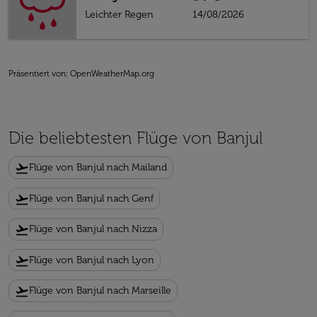
Leichter Regen
14/08/2026
Präsentiert von
: OpenWeatherMap.org
Die beliebtesten Flüge von Banjul
flight_takeoff
Flüge von Banjul nach Mailand
flight_takeoff
Flüge von Banjul nach Genf
flight_takeoff
Flüge von Banjul nach Nizza
flight_takeoff
Flüge von Banjul nach Lyon
flight_takeoff
Flüge von Banjul nach Marseille