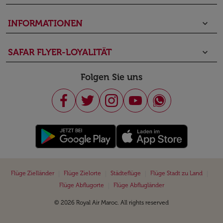
INFORMATIONEN
keyboard_arrow_down
SAFAR FLYER-LOYALITÄT
keyboard_arrow_down
Folgen Sie uns
|
|
|
|
Flüge Zielländer
Flüge Zielorte
Städteflüge
Flüge Stadt zu Land
|
Flüge Abflugorte
Flüge Abflugländer
© 2026 Royal Air Maroc. All rights reserved