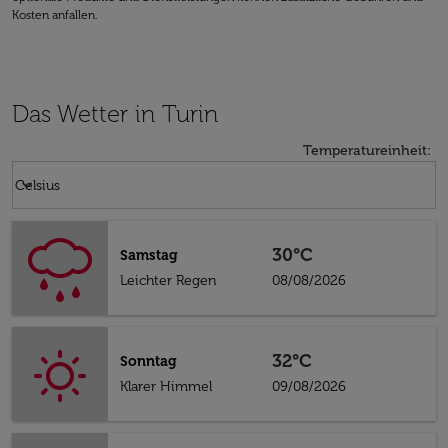
Kosten anfallen.
Das Wetter in Turin
Temperatureinheit
:
Weather unit option Celsius Selected
keyboard_arrow_down
Celsius
30°C
Samstag
Leichter Regen
08/08/2026
32°C
Sonntag
Klarer Himmel
09/08/2026