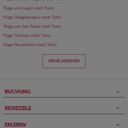
Flüge von Lagos nach Turin
Flüge Ouagadougou nach Turin
Flüge von Sao Paulo nach Turin
Flüge Tétouan nach Turin
Flüge Nouakchott nach Turin
MEHR ANSEHEN
BUCHUNG
keyboard_arrow_down
REISEZIELE
keyboard_arrow_down
ERLEBEN
keyboard_arrow_down