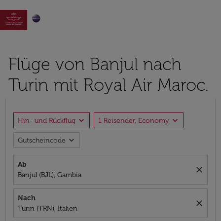

Flüge von Banjul nach
Turin mit Royal Air Maroc.
expand_more
expand_more
Hin- und Rückflug
1 Reisender, Economy
expand_more
Gutscheincode
Ab
close
Banjul (BJL), Gambia
Nach
close
Turin (TRN), Italien