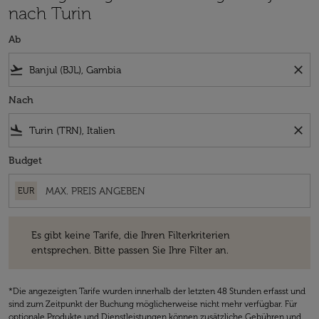
nach Turin
Ab
flight_takeoff
close
Nach
flight_land
close
Budget
EUR
Es gibt keine Tarife, die Ihren Filterkriterien entsprechen. Bitte passe
Es gibt keine Tarife, die Ihren Filterkriterien
entsprechen. Bitte passen Sie Ihre Filter an.
*Die angezeigten Tarife wurden innerhalb der letzten 48 Stunden erfasst und
sind zum Zeitpunkt der Buchung möglicherweise nicht mehr verfügbar. Für
optionale Produkte und Dienstleistungen können zusätzliche Gebühren und