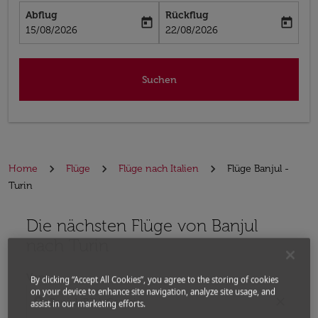
Abflug
Rückflug
today
today
fc-booking-departure-date-aria-label
fc-booking-return-date-aria-label
15/08/2026
22/08/2026
Suchen
Home
Flüge
Flüge nach Italien
Flüge Banjul -
Turin
Die nächsten Flüge von Banjul
Bitte ändern Sie Ihre gewünschte Route (Abflugort un
nach Turin
Von
By clicking “Accept All Cookies”, you agree to the storing of cookies
on your device to enhance site navigation, analyze site usage, and
location_on
close
assist in our marketing efforts.