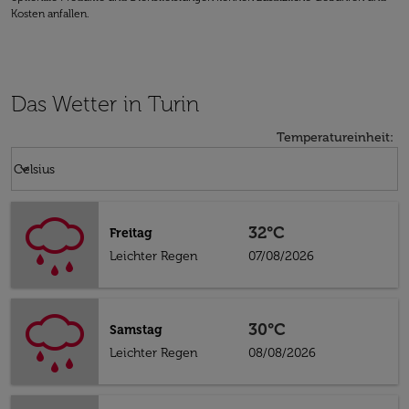
Kosten anfallen.
Das Wetter in Turin
Temperatureinheit
:
Weather unit option Celsius Selected
keyboard_arrow_down
Celsius
32°C
Freitag
Leichter Regen
07/08/2026
30°C
Samstag
Leichter Regen
08/08/2026