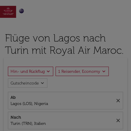

Flüge von Lagos nach
Turin mit Royal Air Maroc.
expand_more
expand_more
Hin- und Rückflug
1 Reisender, Economy
expand_more
Gutscheincode
Ab
close
Lagos (LOS), Nigeria
Nach
close
Turin (TRN), Italien