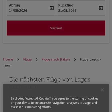
Abflug
Rückflug
today
today
fc-booking-departure-date-aria-label
fc-booking-return-date-aria-label
14/08/2026
21/08/2026
Suchen
Home
Flüge
Flüge nach Italien
Flüge Lagos -
Turin
Die nächsten Flüge von Lagos
Bitte ändern Sie Ihre gewünschte Route (Abflugort un
nach Turin
Von
By clicking “Accept All Cookies”, you agree to the storing of cookies
on your device to enhance site navigation, analyze site usage, and
location_on
close
assist in our marketing efforts.