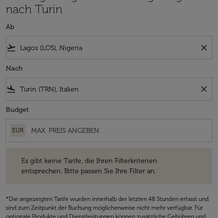
nach Turin
Ab
flight_takeoff
close
Nach
flight_land
close
Budget
EUR
Es gibt keine Tarife, die Ihren Filterkriterien entsprechen. Bitte passe
Es gibt keine Tarife, die Ihren Filterkriterien
entsprechen. Bitte passen Sie Ihre Filter an.
*Die angezeigten Tarife wurden innerhalb der letzten 48 Stunden erfasst und
sind zum Zeitpunkt der Buchung möglicherweise nicht mehr verfügbar. Für
optionale Produkte und Dienstleistungen können zusätzliche Gebühren und