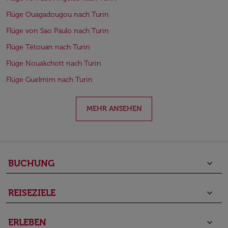
Flüge Ouagadougou nach Turin
Flüge von Sao Paulo nach Turin
Flüge Tétouan nach Turin
Flüge Nouakchott nach Turin
Flüge Guelmim nach Turin
MEHR ANSEHEN
BUCHUNG
keyboard_arrow_down
REISEZIELE
keyboard_arrow_down
ERLEBEN
keyboard_arrow_down