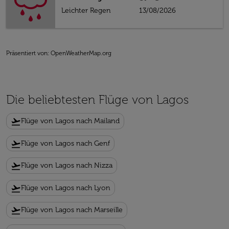
Leichter Regen
13/08/2026
Präsentiert von
: OpenWeatherMap.org
Die beliebtesten Flüge von Lagos
flight_takeoff
Flüge von Lagos nach Mailand
flight_takeoff
Flüge von Lagos nach Genf
flight_takeoff
Flüge von Lagos nach Nizza
flight_takeoff
Flüge von Lagos nach Lyon
flight_takeoff
Flüge von Lagos nach Marseille