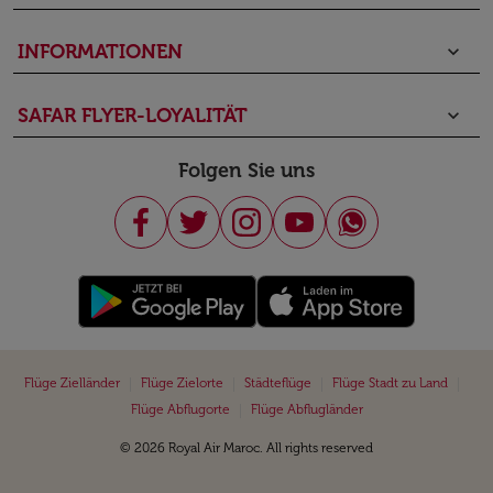
INFORMATIONEN
keyboard_arrow_down
SAFAR FLYER-LOYALITÄT
keyboard_arrow_down
Folgen Sie uns
|
|
|
|
Flüge Zielländer
Flüge Zielorte
Städteflüge
Flüge Stadt zu Land
|
Flüge Abflugorte
Flüge Abflugländer
© 2026 Royal Air Maroc. All rights reserved