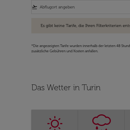
flight_takeoff
Es gibt keine Tarife, die Ihren Filterkriterien entsprec
Es gibt keine Tarife, die Ihren Filterkriterien ent
*Die angezeigten Tarife wurden innerhalb der letzten 48 Stun
zusätzliche Gebühren und Kosten anfallen.
Das Wetter in Turin