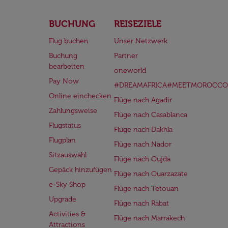
BUCHUNG
REISEZIELE
Flug buchen
Unser Netzwerk
Buchung
Partner
bearbeiten
oneworld
Pay Now
#DREAMAFRICA#MEETMOROCCO
Online einchecken
Flüge nach Agadir
Zahlungsweise
Flüge nach Casablanca
Flugstatus
Flüge nach Dakhla
Flugplan
Flüge nach Nador
Sitzauswahl
Flüge nach Oujda
Gepäck hinzufügen
Flüge nach Ouarzazate
e-Sky Shop
Flüge nach Tetouan
Upgrade
Flüge nach Rabat
Activities &
Flüge nach Marrakech
Attractions