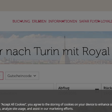
keyboard_arrow_down
keyboard_arrow_down
keyboard_arrow_down
keyboard_arrow_down
BUCHUNG
ERLEBEN
INFORMATIONEN
SAFAR FLYER-LOYAL
 nach Turin mit Royal 
more
expand_more
Gutscheincode
Abflug
Rück
today
fc-booking-departure-date-aria-l
fc-bo
12/08/2026
19/0
g “Accept All Cookies”, you agree to the storing of cookies on your device to enhance si
, analyze site usage, and assist in our marketing efforts.