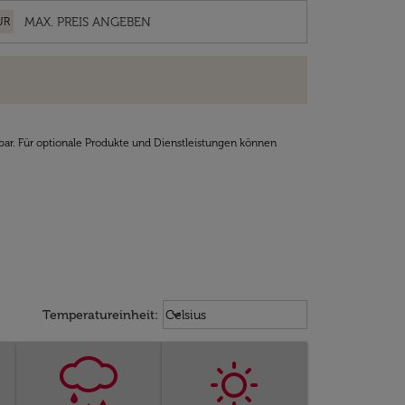
UR
bar. Für optionale Produkte und Dienstleistungen können
Weather unit option Celsius Select
keyboard_arrow_down
Temperatureinheit
:
Celsius