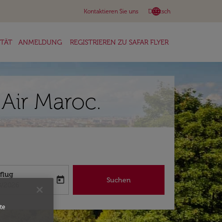
language
keyboard_arrow_down
Kontaktieren Sie uns
Deutsch
ITÄT
ANMELDUNG
REGISTRIEREN ZU SAFAR FLYER
Air Maroc.
flug
today
Suchen
abel
oking-return-date-aria-label
8/2026
te