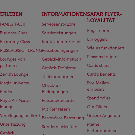
ERLEBEN
INFORMATIONEN
SAFAR FLYER-
LOYALITÄT
FAMILY PACK
Serviceansprüche
Registrieren
Business Class
Sonderleistungen
Einloggen
Economy Class
Kontaktieren Sie uns
Wie es funktioniert
REISEVERSICHERUNG
Reisebedingungen
Reasons to join
Lounges von
Gepäck-Information
partnern
Cards status
Gepäck-Probleme
Zenith Lounge
Card's benefits
Tarifkonditionen
Magic universe
Ihre Meilen
Check-in-
einlösen
Kinder
Bedingungen
Spend miles
Royal Air Maroc
Reisedokumente
lounges
Our Offers
Mit Tier reisen
Verpflegung an Bord
Unsere Angebote
Besondere Betreuung
Unterhaltung
Meine
Sondermahlzeiten
Kartennummer
Gepäck