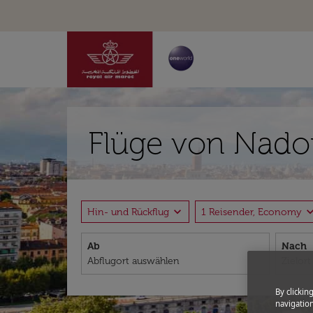
Flüge von Nador
expand_more
expand_
Hin- und Rückflug
1 Reisender, Economy
Ab
Nach
By clickin
navigation