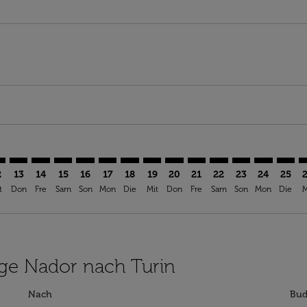
aimer. Angebote finden
isclaimer. Angebote finden
rs-disclaimer. Angebote finden
offers-disclaimer. Angebote finden
iew-offers-disclaimer. Angebote finden
mp-view-offers-disclaimer. Angebote finden
N: cmp-view-offers-disclaimer. Angebote finden
R–TRN: cmp-view-offers-disclaimer. Angebote finden
NDR–TRN: cmp-view-offers-disclaimer. Angebote finden
NDR–TRN: cmp-view-offers-disclaimer. Angebote find
NDR–TRN: cmp-view-offers-disclaimer. Angebote 
NDR–TRN: cmp-view-offers-disclaimer. Angeb
NDR–TRN: cmp-view-offers-disclaimer. A
NDR–TRN: cmp-view-offers-disclaime
NDR–TRN: cmp-view-offers-disc
NDR–TRN: cmp-view-offers-
NDR–TRN: cmp-view-off
NDR–TRN: cmp-view
NDR–TRN: cmp-
NDR–TRN: 
NDR–T
N
2
13
14
15
16
17
18
19
20
21
22
23
24
25
t
Don
Fre
Sam
Son
Mon
Die
Mit
Don
Fre
Sam
Son
Mon
Die
M
lüge Nador nach Turin
Nach
Bud