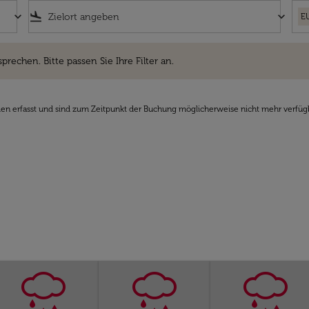
keyboard_arrow_down
flight_land
keyboard_arrow_down
E
hen. Bitte passen Sie Ihre Filter an.
sprechen. Bitte passen Sie Ihre Filter an.
den erfasst und sind zum Zeitpunkt der Buchung möglicherweise nicht mehr verfüg