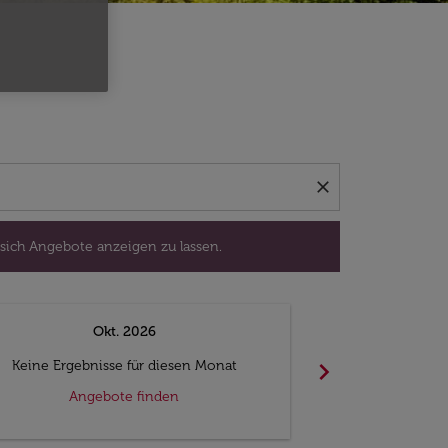
isedatum aus, um sich Angebote anzeigen zu lassen.
close
 sich Angebote anzeigen zu lassen.
Okt. 2026
N
chevron_right
Keine Ergebnisse für diesen Monat
Keine Ergebn
Angebote finden
Ange