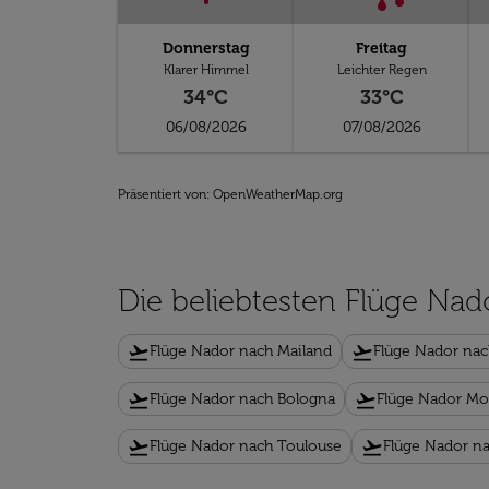
Donnerstag
Freitag
Klarer Himmel
Leichter Regen
34°C
33°C
06/08/2026
07/08/2026
Präsentiert von
: OpenWeatherMap.org
Die beliebtesten Flüge Nad
flight_takeoff
flight_takeoff
Flüge Nador nach Mailand
Flüge Nador nac
flight_takeoff
flight_takeoff
Flüge Nador nach Bologna
Flüge Nador Mon
flight_takeoff
flight_takeoff
Flüge Nador nach Toulouse
Flüge Nador n