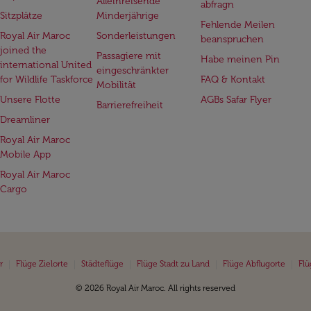
Alleinreisende
abfragn
Sitzplätze
Minderjährige
Fehlende Meilen
Royal Air Maroc
Sonderleistungen
beanspruchen
joined the
Passagiere mit
Habe meinen Pin
international United
eingeschränkter
for Wildlife Taskforce
FAQ & Kontakt
Mobilität
Unsere Flotte
AGBs Safar Flyer
Barrierefreiheit
Dreamliner
Royal Air Maroc
Mobile App
Royal Air Maroc
Cargo
|
|
|
|
|
r
Flüge Zielorte
Städteflüge
Flüge Stadt zu Land
Flüge Abflugorte
Flü
© 2026 Royal Air Maroc. All rights reserved