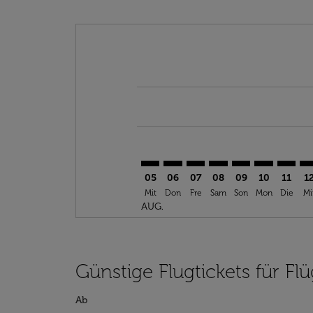
Displaying fares for August-2026
NDR–TRN: cmp-view-offers-discl
NDR–TRN: cmp-view-offers-d
NDR–TRN: cmp-view-offe
NDR–TRN: cmp-view-
NDR–TRN: cmp-v
NDR–TRN: c
NDR–TR
ND
05
06
07
08
09
10
11
1
Mit
Don
Fre
Sam
Son
Mon
Die
Mi
AUG.
Günstige Flugtickets für F
Ab