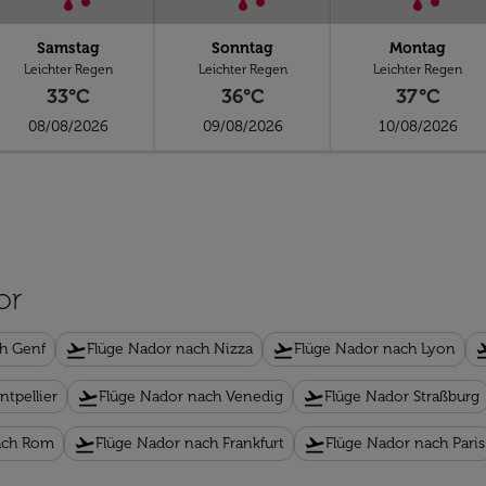
Samstag
Sonntag
Montag
Leichter Regen
Leichter Regen
Leichter Regen
33°C
36°C
37°C
08/08/2026
09/08/2026
10/08/2026
or
flight_takeoff
flight_takeoff
flight_
h Genf
Flüge Nador nach Nizza
Flüge Nador nach Lyon
flight_takeoff
flight_takeoff
tpellier
Flüge Nador nach Venedig
Flüge Nador Straßburg
flight_takeoff
flight_takeoff
ach Rom
Flüge Nador nach Frankfurt
Flüge Nador nach Paris