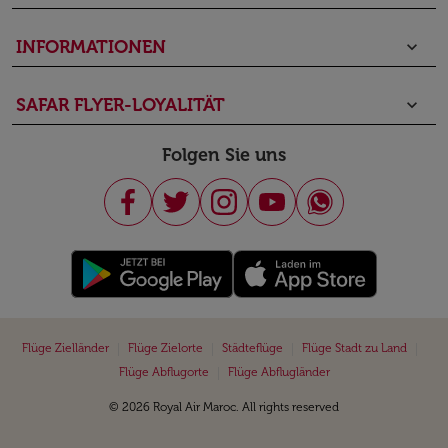
INFORMATIONEN
keyboard_arrow_down
SAFAR FLYER-LOYALITÄT
keyboard_arrow_down
Folgen Sie uns
|
|
|
|
Flüge Zielländer
Flüge Zielorte
Städteflüge
Flüge Stadt zu Land
|
Flüge Abflugorte
Flüge Abflugländer
© 2026 Royal Air Maroc. All rights reserved