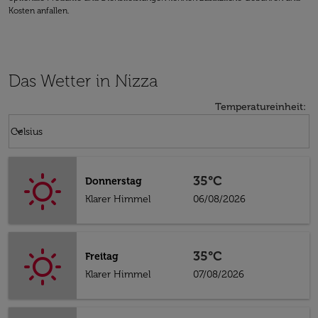
Kosten anfallen.
Das Wetter in Nizza
Temperatureinheit
:
Weather unit option Celsius Selected
keyboard_arrow_down
Celsius
35°C
Donnerstag
Klarer Himmel
06/08/2026
35°C
Freitag
Klarer Himmel
07/08/2026