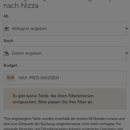
nach Nizza
Ab
flight_takeoff
keyboard_arrow_down
Nach
flight_land
keyboard_arrow_down
Budget
EUR
Es gibt keine Tarife, die Ihren Filterkriterien entsprechen. Bitte passe
Es gibt keine Tarife, die Ihren Filterkriterien
entsprechen. Bitte passen Sie Ihre Filter an.
*Die angezeigten Tarife wurden innerhalb der letzten 48 Stunden erfasst und
sind zum Zeitpunkt der Buchung möglicherweise nicht mehr verfügbar. Für
optionale Produkte und Dienstleistungen können zusätzliche Gebühren und