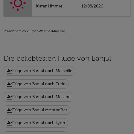
Klarer Himmel
12/08/2026
Präsentiert von
: OpenWeatherMap.org
Die beliebtesten Flüge von Banjul
flight_takeoff
Flüge von Banjul nach Marseille
flight_takeoff
Flüge von Banjul nach Turin
flight_takeoff
Flüge von Banjul nach Mailand
flight_takeoff
Flüge von Banjul Montpellier
flight_takeoff
Flüge von Banjul nach Lyon