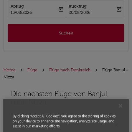
Abflug
Rückflug
today
today
fc-booking-departure-date-aria-label
fc-booking-return-date-aria-label
13/08/2026
20/08/2026
Suchen
Home
Flüge
Flüge nach Frankreich
Flüge Banjul -
Nizza
Die nächsten Flüge von Banjul
Bitte ändern Sie Ihre gewünschte Route (Abflugort un
nach Nizza
Von
By clicking “Accept All Cookies”, you agree to the storing of cookies
on your device to enhance site navigation, analyze site usage, and
location_on
close
assist in our marketing efforts.