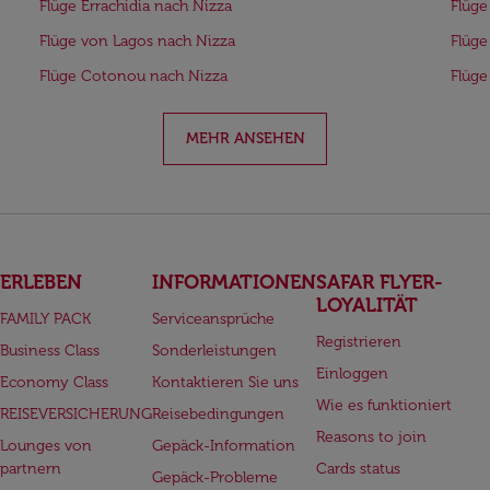
Flüge Errachidia nach Nizza
Flüge
Flüge von Lagos nach Nizza
Flüge
Flüge Cotonou nach Nizza
Flüge
MEHR ANSEHEN
ERLEBEN
INFORMATIONEN
SAFAR FLYER-
LOYALITÄT
FAMILY PACK
Serviceansprüche
Registrieren
Business Class
Sonderleistungen
Einloggen
Economy Class
Kontaktieren Sie uns
Wie es funktioniert
REISEVERSICHERUNG
Reisebedingungen
Reasons to join
Lounges von
Gepäck-Information
partnern
Cards status
Gepäck-Probleme