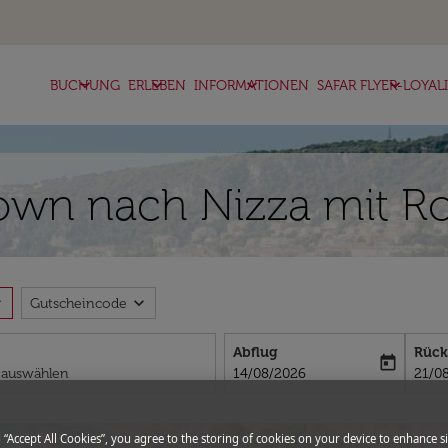
keyboard_arrow_down
keyboard_arrow_down
keyboard_arrow_down
keyboard_arrow_down
BUCHUNG
ERLEBEN
INFORMATIONEN
SAFAR FLYER-LOYAL
own nach Nizza mit Ro
more
expand_more
Gutscheincode
Abflug
Rück
today
fc-booking-departure-date-aria-l
fc-bo
14/08/2026
21/0
g “Accept All Cookies”, you agree to the storing of cookies on your device to enhance si