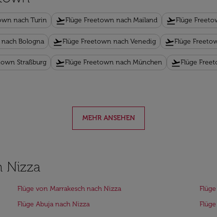
flight_takeoff
flight_takeoff
own nach Turin
Flüge Freetown nach Mailand
Flüge Freeto
flight_takeoff
flight_takeoff
 nach Bologna
Flüge Freetown nach Venedig
Flüge Freet
flight_takeoff
flight_takeoff
town Straßburg
Flüge Freetown nach München
Flüge Free
MEHR ANSEHEN
h Nizza
Flüge von Marrakesch nach Nizza
Flüge
Flüge Abuja nach Nizza
Flüge