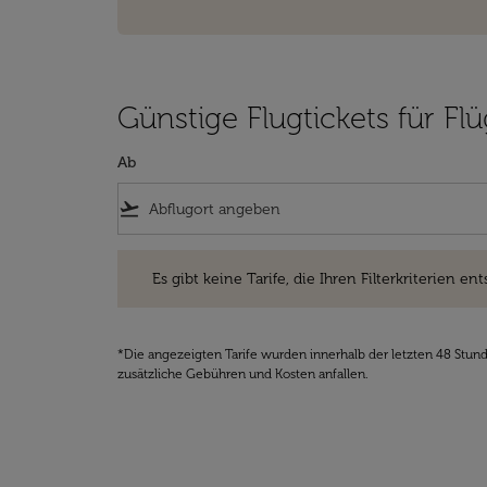
Günstige Flugtickets für F
Ab
flight_takeoff
Es gibt keine Tarife, die Ihren Filterkriterien entsprec
Es gibt keine Tarife, die Ihren Filterkriterien ent
*Die angezeigten Tarife wurden innerhalb der letzten 48 Stun
zusätzliche Gebühren und Kosten anfallen.