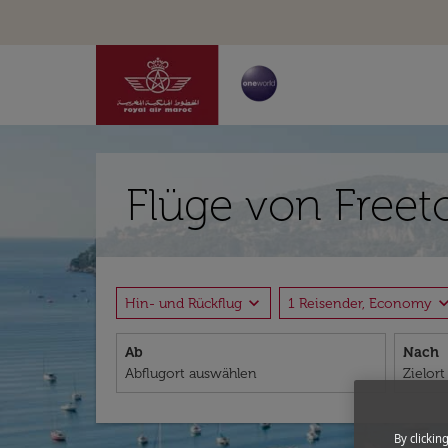
Flüge von Freet
expand_more
expand_
Hin- und Rückflug
1 Reisender, Economy
Ab
Nach
By clickin