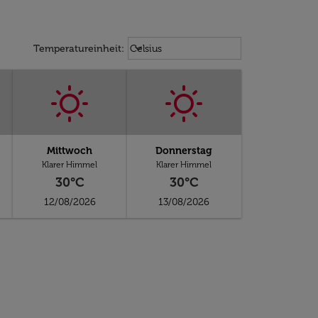
Weather unit option Celsius Select
keyboard_arrow_down
Temperatureinheit
:
Celsius
Mittwoch
Donnerstag
Klarer Himmel
Klarer Himmel
30°C
30°C
12/08/2026
13/08/2026