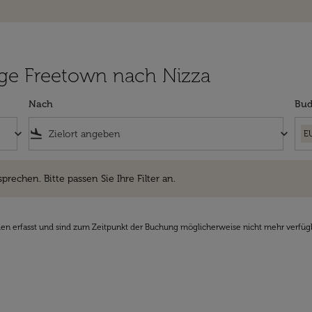
lüge Freetown nach Nizza
Nach
Bud
keyboard_arrow_down
flight_land
keyboard_arrow_down
E
hen. Bitte passen Sie Ihre Filter an.
sprechen. Bitte passen Sie Ihre Filter an.
den erfasst und sind zum Zeitpunkt der Buchung möglicherweise nicht mehr verfüg