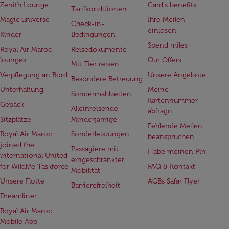
Zenith Lounge
Card's benefits
Tarifkonditionen
Magic universe
Ihre Meilen
Check-in-
einlösen
Kinder
Bedingungen
Spend miles
Royal Air Maroc
Reisedokumente
lounges
Our Offers
Mit Tier reisen
Verpflegung an Bord
Unsere Angebote
Besondere Betreuung
Unterhaltung
Meine
Sondermahlzeiten
Kartennummer
Gepäck
Alleinreisende
abfragn
Sitzplätze
Minderjährige
Fehlende Meilen
Royal Air Maroc
Sonderleistungen
beanspruchen
joined the
Passagiere mit
Habe meinen Pin
international United
eingeschränkter
for Wildlife Taskforce
FAQ & Kontakt
Mobilität
Unsere Flotte
AGBs Safar Flyer
Barrierefreiheit
Dreamliner
Royal Air Maroc
Mobile App