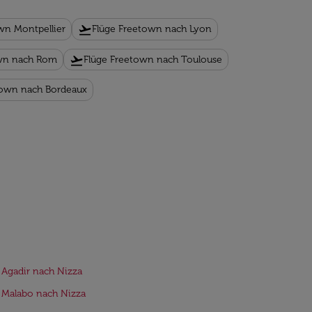
flight_takeoff
wn Montpellier
Flüge Freetown nach Lyon
flight_takeoff
own nach Rom
Flüge Freetown nach Toulouse
town nach Bordeaux
 Agadir nach Nizza
 Malabo nach Nizza