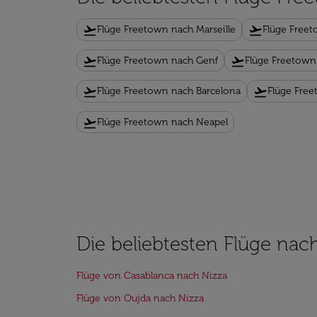
flight_takeoff
flight_takeoff
Flüge Freetown nach Marseille
Flüge Freet
flight_takeoff
flight_takeoff
Flüge Freetown nach Genf
Flüge Freetown
flight_takeoff
flight_takeoff
Flüge Freetown nach Barcelona
Flüge Free
flight_takeoff
Flüge Freetown nach Neapel
Die beliebtesten Flüge nac
Flüge von Casablanca nach Nizza
Flüge von Oujda nach Nizza