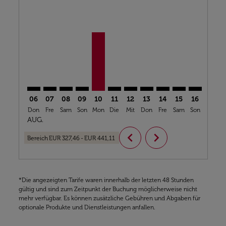
CMN–BRU: cmp-view-offers-disclaimer. Angebote fi
CMN–BRU: cmp-view-offers-disclaimer. Angebot
CMN–BRU: cmp-view-offers-disclaimer. Ang
CMN–BRU: cmp-view-offers-disclaimer.
CMN–BRU, 10/08/2026 – 16/08/2026
CMN–BRU: cmp-view-offers-disc
CMN–BRU: cmp-view-offers-
CMN–BRU: cmp-view-off
CMN–BRU: cmp-view
CMN–BRU: cmp-
CMN–BRU: 
CMN–B
C
06
07
08
09
10
11
12
13
14
15
16
17
Don
Fre
Sam
Son
Mon
Die
Mit
Don
Fre
Sam
Son
Mon
D
AUG.
chevron_left
chevron_right
Bereich
EUR 327,46
-
EUR 441,11
*Die angezeigten Tarife waren innerhalb der letzten 48 Stunden
gültig und sind zum Zeitpunkt der Buchung möglicherweise nicht
mehr verfügbar. Es können zusätzliche Gebühren und Abgaben für
optionale Produkte und Dienstleistungen anfallen.