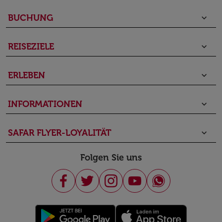
BUCHUNG
keyboard_arrow_down
REISEZIELE
keyboard_arrow_down
ERLEBEN
keyboard_arrow_down
INFORMATIONEN
keyboard_arrow_down
SAFAR FLYER-LOYALITÄT
keyboard_arrow_down
Folgen Sie uns