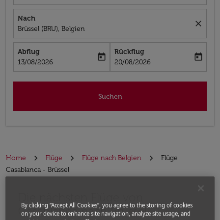
Nach
close
Brüssel (BRU), Belgien
Abflug
Rückflug
today
today
fc-booking-departure-date-aria-label
fc-booking-return-date-aria-label
13/08/2026
20/08/2026
Suchen
Home
Flüge
Flüge nach Belgien
Flüge
Casablanca - Brüssel
Die nächsten Flüge von
By clicking “Accept All Cookies”, you agree to the storing of cookies
Casablanca nach Brüssel
on your device to enhance site navigation, analyze site usage, and