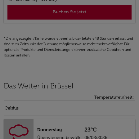
Buchen Sie jetzt
*Die angezeigten Tarife wurden innerhalb der letzten 48 Stunden erfasst und
sind zum Zeitpunkt der Buchung möglicherweise nicht mehr verfügbar. Für
optionale Produkte und Dienstleistungen können zusätzliche Gebühren und
Kosten anfallen.
Das Wetter in Brüssel
Temperatureinheit
:
Weather unit option Celsius Selected
keyboard_arrow_down
Celsius
23°C
Donnerstag
Überwiegend bewölkt
06/08/2026