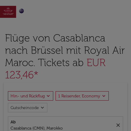

Flüge von Casablanca
nach Brüssel mit Royal Air
Maroc. Tickets ab
EUR
123,46*
expand_more
expand_more
Hin- und Rückflug
1 Reisender, Economy
expand_more
Gutscheincode
Ab
close
Casablanca (CMN), Marokko