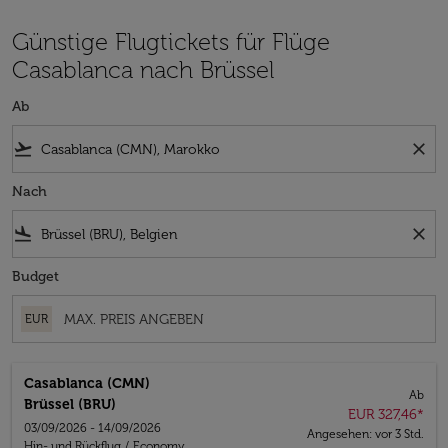
Günstige Flugtickets für Flüge
Casablanca nach Brüssel
Ab
flight_takeoff
close
Nach
flight_land
close
Budget
EUR
Casablanca (CMN)
Ab
Brüssel (BRU)
EUR 327,46
*
03/09/2026 - 14/09/2026
Angesehen: vor 3 Std.
Hin- und Rückflug
/
Economy