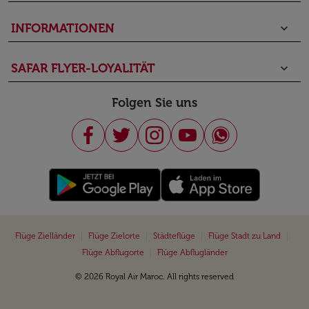
INFORMATIONEN
keyboard_arrow_down
SAFAR FLYER-LOYALITÄT
keyboard_arrow_down
Folgen Sie uns
|
|
|
|
Flüge Zielländer
Flüge Zielorte
Städteflüge
Flüge Stadt zu Land
|
Flüge Abflugorte
Flüge Abflugländer
© 2026 Royal Air Maroc. All rights reserved