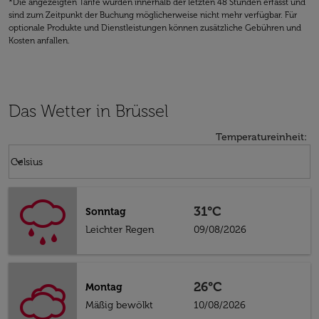
*Die angezeigten Tarife wurden innerhalb der letzten 48 Stunden erfasst und
sind zum Zeitpunkt der Buchung möglicherweise nicht mehr verfügbar. Für
optionale Produkte und Dienstleistungen können zusätzliche Gebühren und
Kosten anfallen.
Das Wetter in Brüssel
Temperatureinheit
:
Weather unit option Celsius Selected
keyboard_arrow_down
Celsius
31°C
Sonntag
Leichter Regen
09/08/2026
26°C
Montag
Mäßig bewölkt
10/08/2026