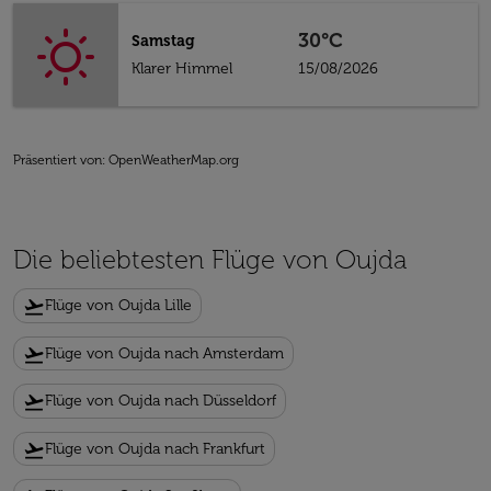
30°C
Samstag
Klarer Himmel
15/08/2026
Präsentiert von
: OpenWeatherMap.org
Die beliebtesten Flüge von Oujda
flight_takeoff
Flüge von Oujda Lille
flight_takeoff
Flüge von Oujda nach Amsterdam
flight_takeoff
Flüge von Oujda nach Düsseldorf
flight_takeoff
Flüge von Oujda nach Frankfurt