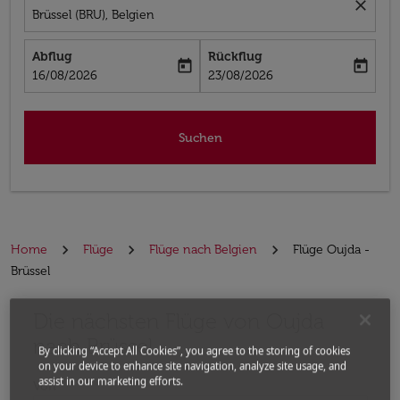
close
Brüssel (BRU), Belgien
Abflug
Rückflug
today
today
fc-booking-departure-date-aria-label
fc-booking-return-date-aria-label
16/08/2026
23/08/2026
Suchen
Home
Flüge
Flüge nach Belgien
Flüge Oujda -
Brüssel
Die nächsten Flüge von Oujda
Bitte ändern Sie Ihre gewünschte Route (Abflugort un
nach Brüssel
By clicking “Accept All Cookies”, you agree to the storing of cookies
on your device to enhance site navigation, analyze site usage, and
assist in our marketing efforts.
Von