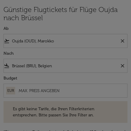
Günstige Flugtickets für Flüge Oujda
nach Brüssel
Ab
flight_takeoff
close
Nach
flight_land
close
Budget
EUR
Es gibt keine Tarife, die Ihren Filterkriterien entsprechen. Bitte passe
Es gibt keine Tarife, die Ihren Filterkriterien
entsprechen. Bitte passen Sie Ihre Filter an.