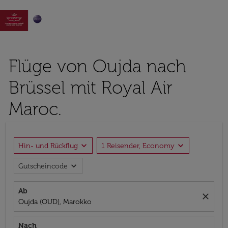

Flüge von Oujda nach
Brüssel mit Royal Air
Maroc.
expand_more
expand_more
Hin- und Rückflug
1 Reisender, Economy
expand_more
Gutscheincode
Ab
close
Oujda (OUD), Marokko
Nach